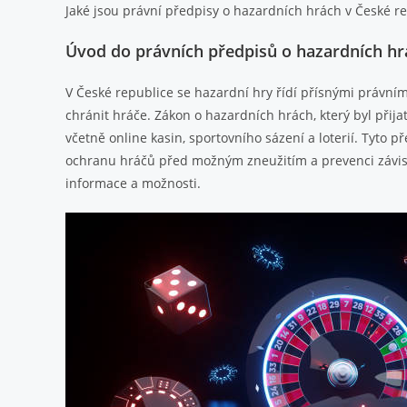
Jaké jsou právní předpisy o hazardních hrách v České r
Úvod do právních předpisů o hazardních hr
V České republice se hazardní hry řídí přísnými právními
chránit hráče. Zákon o hazardních hrách, který byl přij
včetně online kasin, sportovního sázení a loterií. Tyto p
ochranu hráčů před možným zneužitím a prevenci závisl
informace a možnosti.