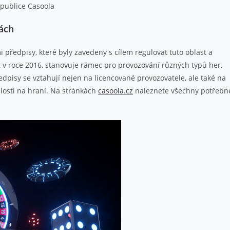
epublice Casoola
ách
 předpisy, které byly zavedeny s cílem regulovat tuto oblast a
at v roce 2016, stanovuje rámec pro provozování různých typů her,
ředpisy se vztahují nejen na licencované provozovatele, ale také na
osti na hraní. Na stránkách
casoola.cz
naleznete všechny potřebn