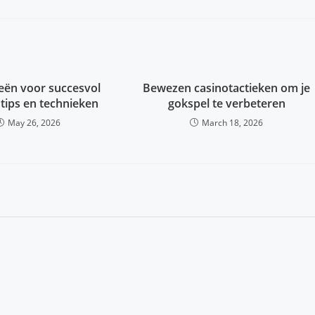
ieën voor succesvol
Bewezen casinotactieken om je
tips en technieken
gokspel te verbeteren
May 26, 2026
March 18, 2026