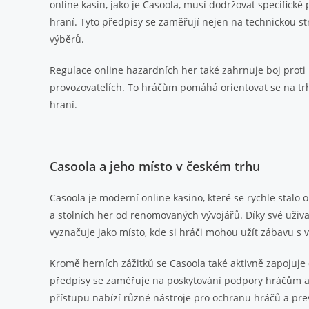
online kasin, jako je Casoola, musí dodržovat specifick
hraní. Tyto předpisy se zaměřují nejen na technickou st
výběrů.
Regulace online hazardních her také zahrnuje boj proti
provozovatelích. To hráčům pomáhá orientovat se na tr
hraní.
Casoola a jeho místo v českém trhu
Casoola je moderní online kasino, které se rychle stalo 
a stolních her od renomovaných vývojářů. Díky své uživ
vyznačuje jako místo, kde si hráči mohou užít zábavu s 
Kromě herních zážitků se Casoola také aktivně zapojuj
předpisy se zaměřuje na poskytování podpory hráčům a 
přístupu nabízí různé nástroje pro ochranu hráčů a pr