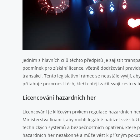
Jedním z hlavních cílů těchto předpisů je zajistit trans
podmínek pro získání licence, včetně dodržování pravid
transakcí. Tento legislativní rámec se neustále vyvíjí, a
přitahuje pozornost těch, kteří chtějí začít svoji cestu v 
Licencování hazardních her
Licencování je klíčovým prvkem regulace hazardních her 
Ministerstva financí, aby mohli legálně nabízet své služ
technických systémů a bezpečnostních opatření, které p
hazardních her nezákonné a může vést k přísným poku