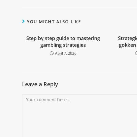
YOU MIGHT ALSO LIKE
Step by step guide to mastering
Strateg
gambling strategies
gokken 
April 7, 2026
Leave a Reply