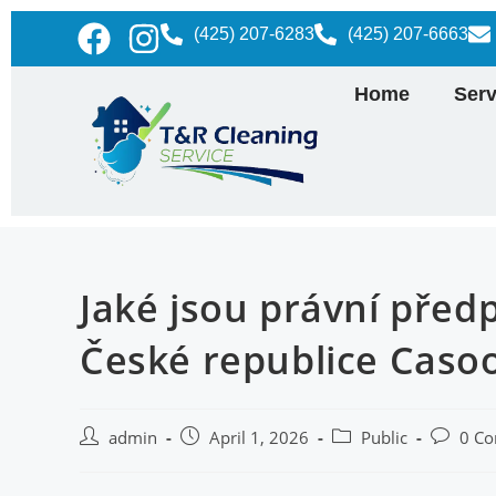
(425) 207-6283
(425) 207-6663
Home
Serv
Jaké jsou právní před
České republice Caso
admin
April 1, 2026
Public
0 C