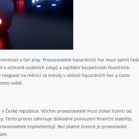
parentnost a fair play. Provozovatelé hazardních her musí splnit řad
el o ochraně osobních údajů a zajištění bezpečnosti finančních
by reagoval na měnící se trendy v oblasti hazardních her a často
tomto světě.
v České republice. Všichni provozovatelé musí získat licenci od
by. Tento proces zahrnuje důkladné posouzení finanční stability,
rovozovatelé implementují. Bez platné licence je provozování
tám.