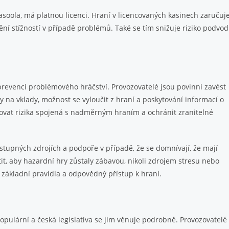
 Casoola, má platnou licenci. Hraní v licencovaných kasinech zaručuj
í stížností v případě problémů. Také se tím snižuje riziko podvo
prevenci problémového hráčství. Provozovatelé jsou povinni zavést
y na vklady, možnost se vyloučit z hraní a poskytování informací o
ovat rizika spojená s nadměrným hraním a ochránit zranitelné
stupných zdrojích a podpoře v případě, že se domnívají, že mají
, aby hazardní hry zůstaly zábavou, nikoli zdrojem stresu nebo
 základní pravidla a odpovědný přístup k hraní.
populární a česká legislativa se jim věnuje podrobně. Provozovatelé