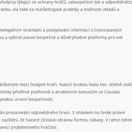
é předpisy týkající se ochrany hráčů, zabezpečení dat a odpovědnéh
ránku, ale také na marketingové praktiky a možnosti vkladů a
 nelegálním stránkám a poskytování informací o licencovaných
hu a vybírat pouze bezpečné a důvěryhodné platformy pro své
oblíbeným mezi českými hráči. Nabízí širokou škálu her, včetně slot
atelsky přívětivé platformě a atraktivním bonusům se Casoola
vysokou úrovní bezpečnosti.
e do prosazování odpovědného hraní. S ohledem na české právní
zajištění, že hazard zůstává zdravou formou zábavy. V rámci toho
evenci problémového hráčství.