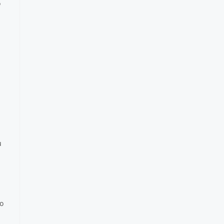
o
ů
to