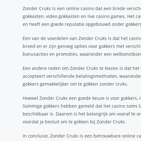
Zonder Cruks is een online casino dat een brede versc
gokkasten, video gokkasten en live casino games. Het ca
en heeft een goede reputatie opgebouwd onder gokkers
Een van de voordelen van Zonder Cruks is dat het casin
breed en er zijn genoeg opties voor gokkers met versc
bonusacties en promoties, waaronder een welkomstbon
Een andere reden om Zonder Cruks te kiezen is dat het
accepteert verschillende betalingsmethoden, waaronder 
gokkers gemakkelijker om te gokken zonder cruks.
Hoewel Zonder Cruks een goede keuze is voor gokkers, is
Sommige gokkers hebben gemeld dat het casino soms lan
beschikbaar is. Daarom is het belangrijk om vooraf te 
voordat je besluit om te gokken bij Zonder Cruks.
In conclusie, Zonder Cruks is een betrouwbare online c