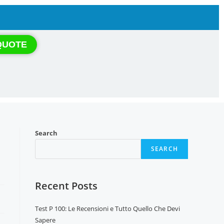
QUOTE
Search
SEARCH
Recent Posts
Test P 100: Le Recensioni e Tutto Quello Che Devi
Sapere