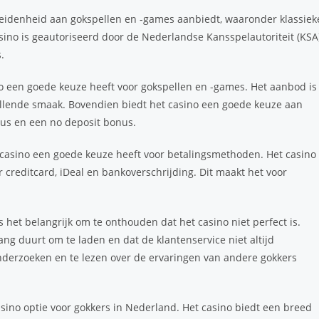
heidenheid aan gokspellen en -games aanbiedt, waaronder klassiek
sino is geautoriseerd door de Nederlandse Kansspelautoriteit (KSA
.
o een goede keuze heeft voor gokspellen en -games. Het aanbod is
hillende smaak. Bovendien biedt het casino een goede keuze aan
us en een no deposit bonus.
 casino een goede keuze heeft voor betalingsmethoden. Het casino
creditcard, iDeal en bankoverschrijding. Dit maakt het voor
 het belangrijk om te onthouden dat het casino niet perfect is.
g duurt om te laden en dat de klantenservice niet altijd
onderzoeken en te lezen over de ervaringen van andere gokkers
asino optie voor gokkers in Nederland. Het casino biedt een breed