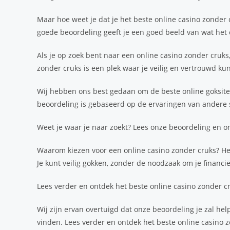
Maar hoe weet je dat je het beste online casino zonder
goede beoordeling geeft je een goed beeld van wat het c
Als je op zoek bent naar een online casino zonder cruks,
zonder cruks is een plek waar je veilig en vertrouwd ku
Wij hebben ons best gedaan om de beste online goksite
beoordeling is gebaseerd op de ervaringen van andere s
Weet je waar je naar zoekt? Lees onze beoordeling en o
Waarom kiezen voor een online casino zonder cruks? Het a
Je kunt veilig gokken, zonder de noodzaak om je financi
Lees verder en ontdek het beste online casino zonder c
Wij zijn ervan overtuigd dat onze beoordeling je zal he
vinden. Lees verder en ontdek het beste online casino 