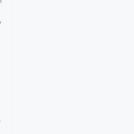
t
r
e