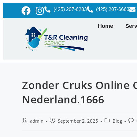
(425) 207-6283
(425) 207-6663
Home
Serv
Zonder Cruks Online C
Nederland.1666
admin
September 2, 2025
Blog