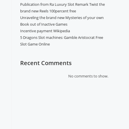
Publication from Ra Luxury Slot Remark Twist the
brand new Reels 100percent free
Unraveling the brand new Mysteries of your own
Book out of Inactive Games
Incentive payment Wikipedia
5 Dragons Slot machines: Gamble Aristocrat Free
Slot Game Online
Recent Comments
No comments to show.