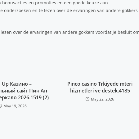
n bonusacties en promoties en een goede keuze aan
 te onderzoeken en te lezen over de ervaringen van andere gokkers
e lezen over de ervaringen van andere gokkers voordat je besluit o
n Up Казино –
Pinco casino Trkiyede mteri
ьный сайт Пин Ап
hizmetleri ve destek.4185
еркало 2026.1519 (2)
May 22, 2026
May 19, 2026