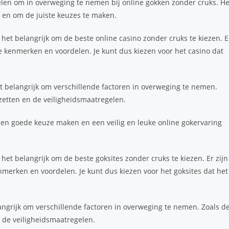
elen om in overweging te nemen bij online gokken zonder cruks. He
 en om de juiste keuzes te maken.
 het belangrijk om de beste online casino zonder cruks te kiezen. E
ke kenmerken en voordelen. Je kunt dus kiezen voor het casino dat
et belangrijk om verschillende factoren in overweging te nemen.
zetten en de veiligheidsmaatregelen.
een goede keuze maken en een veilig en leuke online gokervaring
het belangrijk om de beste goksites zonder cruks te kiezen. Er zijn
nmerken en voordelen. Je kunt dus kiezen voor het goksites dat het
angrijk om verschillende factoren in overweging te nemen. Zoals d
 de veiligheidsmaatregelen.