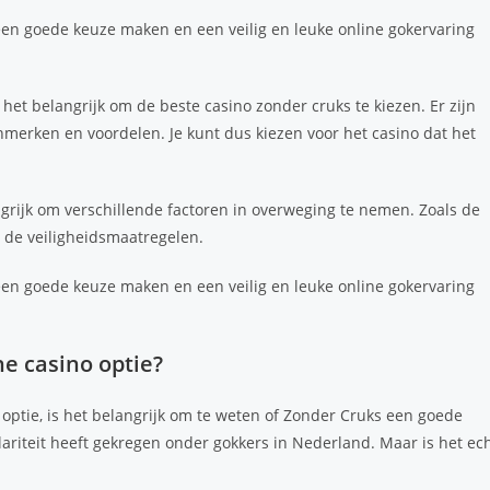
een goede keuze maken en een veilig en leuke online gokervaring
het belangrijk om de beste casino zonder cruks te kiezen. Er zijn
nmerken en voordelen. Je kunt dus kiezen voor het casino dat het
ngrijk om verschillende factoren in overweging te nemen. Zoals de
 de veiligheidsmaatregelen.
een goede keuze maken en een veilig en leuke online gokervaring
e casino optie?
optie, is het belangrijk om te weten of Zonder Cruks een goede
lariteit heeft gekregen onder gokkers in Nederland. Maar is het ec