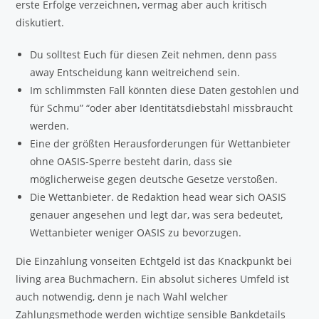
erste Erfolge verzeichnen, vermag aber auch kritisch
diskutiert.
Du solltest Euch für diesen Zeit nehmen, denn pass
away Entscheidung kann weitreichend sein.
Im schlimmsten Fall könnten diese Daten gestohlen und
für Schmu” “oder aber Identitätsdiebstahl missbraucht
werden.
Eine der größten Herausforderungen für Wettanbieter
ohne OASIS-Sperre besteht darin, dass sie
möglicherweise gegen deutsche Gesetze verstoßen.
Die Wettanbieter. de Redaktion head wear sich OASIS
genauer angesehen und legt dar, was sera bedeutet,
Wettanbieter weniger OASIS zu bevorzugen.
Die Einzahlung vonseiten Echtgeld ist das Knackpunkt bei
living area Buchmachern. Ein absolut sicheres Umfeld ist
auch notwendig, denn je nach Wahl welcher
Zahlungsmethode werden wichtige sensible Bankdetails