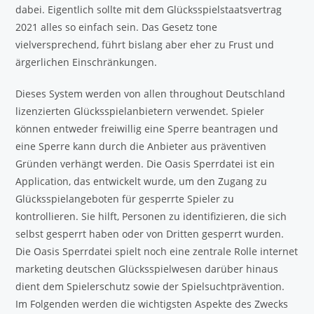
dabei. Eigentlich sollte mit dem Glücksspielstaatsvertrag
2021 alles so einfach sein. Das Gesetz tone
vielversprechend, führt bislang aber eher zu Frust und
ärgerlichen Einschränkungen.
Dieses System werden von allen throughout Deutschland
lizenzierten Glücksspielanbietern verwendet. Spieler
können entweder freiwillig eine Sperre beantragen und
eine Sperre kann durch die Anbieter aus präventiven
Gründen verhängt werden. Die Oasis Sperrdatei ist ein
Application, das entwickelt wurde, um den Zugang zu
Glücksspielangeboten für gesperrte Spieler zu
kontrollieren. Sie hilft, Personen zu identifizieren, die sich
selbst gesperrt haben oder von Dritten gesperrt wurden.
Die Oasis Sperrdatei spielt noch eine zentrale Rolle internet
marketing deutschen Glücksspielwesen darüber hinaus
dient dem Spielerschutz sowie der Spielsuchtprävention.
Im Folgenden werden die wichtigsten Aspekte des Zwecks