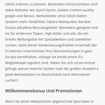
OASIS erahnen zu können. Besonders hervorzuheben sind
dabei Anbieter wie Quick Sports, Golden Content quality
google und Betovo. Wettanbieter ohne OASIS bieten
Spielern mehr Flexibilität, höhere Wettquoten darüber
hinaus attraktive Bonusangebote. Besonders geeignet sind
sie für erfahrene Tipper, High Roller und alle, die ein
breites Wettangebot mit Spezialwetten und Livewetten
suchen. Dank dieser Niederlassungsfreiheit innerhalb der
EU können Unternehmen ihre Dienstleistungen in ganz
Europa bereithalten, solange sie inside einem EU-
Mitgliedstaat reguliert sind. Haben Sie sich schon einmal
gefragt, warum manche Spieler trotz der großen Auswahl a
good Wettanbietern in Deutschland nach Alternativen
suchen?
Willkommensbonus Und Promotionen
Wenn Sie einen Wettanbieter abgerechnet Sperrdatei in