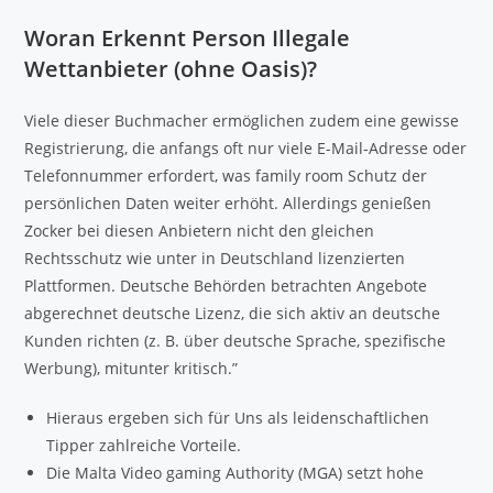
Woran Erkennt Person Illegale
Wettanbieter (ohne Oasis)?
Viele dieser Buchmacher ermöglichen zudem eine gewisse
Registrierung, die anfangs oft nur viele E-Mail-Adresse oder
Telefonnummer erfordert, was family room Schutz der
persönlichen Daten weiter erhöht. Allerdings genießen
Zocker bei diesen Anbietern nicht den gleichen
Rechtsschutz wie unter in Deutschland lizenzierten
Plattformen. Deutsche Behörden betrachten Angebote
abgerechnet deutsche Lizenz, die sich aktiv an deutsche
Kunden richten (z. B. über deutsche Sprache, spezifische
Werbung), mitunter kritisch.”
Hieraus ergeben sich für Uns als leidenschaftlichen
Tipper zahlreiche Vorteile.
Die Malta Video gaming Authority (MGA) setzt hohe