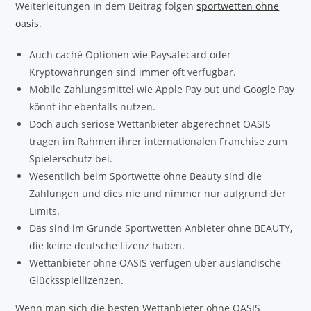
Weiterleitungen in dem Beitrag folgen
sportwetten ohne
oasis
.
Auch caché Optionen wie Paysafecard oder
Kryptowährungen sind immer oft verfügbar.
Mobile Zahlungsmittel wie Apple Pay out und Google Pay
könnt ihr ebenfalls nutzen.
Doch auch seriöse Wettanbieter abgerechnet OASIS
tragen im Rahmen ihrer internationalen Franchise zum
Spielerschutz bei.
Wesentlich beim Sportwette ohne Beauty sind die
Zahlungen und dies nie und nimmer nur aufgrund der
Limits.
Das sind im Grunde Sportwetten Anbieter ohne BEAUTY,
die keine deutsche Lizenz haben.
Wettanbieter ohne OASIS verfügen über ausländische
Glücksspiellizenzen.
Wenn man sich die besten Wettanbieter ohne OASIS