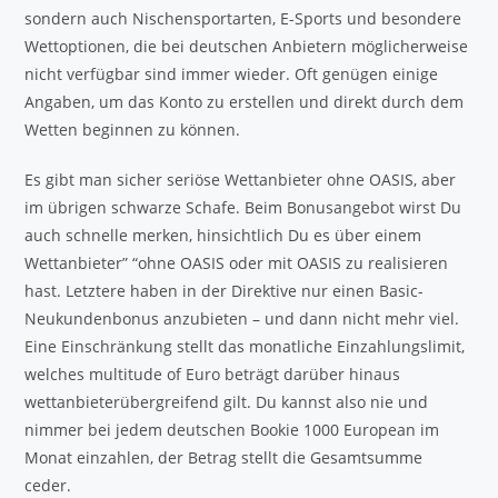
sondern auch Nischensportarten, E-Sports und besondere
Wettoptionen, die bei deutschen Anbietern möglicherweise
nicht verfügbar sind immer wieder. Oft genügen einige
Angaben, um das Konto zu erstellen und direkt durch dem
Wetten beginnen zu können.
Es gibt man sicher seriöse Wettanbieter ohne OASIS, aber
im übrigen schwarze Schafe. Beim Bonusangebot wirst Du
auch schnelle merken, hinsichtlich Du es über einem
Wettanbieter” “ohne OASIS oder mit OASIS zu realisieren
hast. Letztere haben in der Direktive nur einen Basic-
Neukundenbonus anzubieten – und dann nicht mehr viel.
Eine Einschränkung stellt das monatliche Einzahlungslimit,
welches multitude of Euro beträgt darüber hinaus
wettanbieterübergreifend gilt. Du kannst also nie und
nimmer bei jedem deutschen Bookie 1000 European im
Monat einzahlen, der Betrag stellt die Gesamtsumme
ceder.