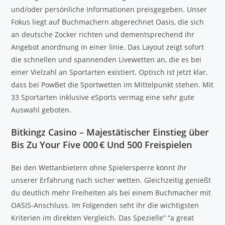
und/oder persönliche Informationen preisgegeben. Unser
Fokus liegt auf Buchmachern abgerechnet Oasis, die sich
an deutsche Zocker richten und dementsprechend ihr
Angebot anordnung in einer linie. Das Layout zeigt sofort
die schnellen und spannenden Livewetten an, die es bei
einer Vielzahl an Sportarten existiert. Optisch ist jetzt klar,
dass bei PowBet die Sportwetten im Mittelpunkt stehen. Mit
33 Sportarten inklusive eSports vermag eine sehr gute
Auswahl geboten.
Bitkingz Casino – Majestätischer Einstieg über
Bis Zu Your Five 000 € Und 500 Freispielen
Bei den Wettanbietern ohne Spielersperre könnt ihr
unserer Erfahrung nach sicher wetten. Gleichzeitig genießt
du deutlich mehr Freiheiten als bei einem Buchmacher mit
OASIS-Anschluss. Im Folgenden seht ihr die wichtigsten
Kriterien im direkten Vergleich. Das Spezielle” “a great