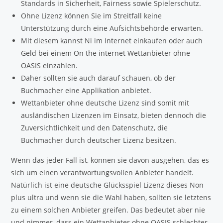
Standards in Sicherheit, Fairness sowie Spielerschutz.
Ohne Lizenz können Sie im Streitfall keine
Unterstützung durch eine Aufsichtsbehörde erwarten.
Mit diesem kannst Ni im Internet einkaufen oder auch
Geld bei einem On the internet Wettanbieter ohne
OASIS einzahlen.
Daher sollten sie auch darauf schauen, ob der
Buchmacher eine Applikation anbietet.
Wettanbieter ohne deutsche Lizenz sind somit mit
ausländischen Lizenzen im Einsatz, bieten dennoch die
Zuversichtlichkeit und den Datenschutz, die
Buchmacher durch deutscher Lizenz besitzen.
Wenn das jeder Fall ist, können sie davon ausgehen, das es
sich um einen verantwortungsvollen Anbieter handelt.
Natürlich ist eine deutsche Glücksspiel Lizenz dieses Non
plus ultra und wenn sie die Wahl haben, sollten sie letztens
zu einem solchen Anbieter greifen. Das bedeutet aber nie
und nimmer, dass ein Wettanbieter ohne OASIS schlechter