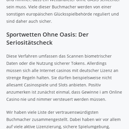
sein muss. Viele dieser Buchmacher werden von einer
sonstigen europäischen Glücksspielbehörde reguliert und
sind daher auch sicher.
Sportwetten Ohne Oasis: Der
Seriositätscheck
Diese Verfahren umfassen das Scannen biometrischer
Daten oder die Nutzung sicherer Tokens. Allerdings
müssen sich alle Internet casinos mit deutscher Lizenz an
strenge Regeln halten. Sie dürfen beispielsweise nicht
allesamt Casinospiele und Slots anbieten. Positiv
anzumerken ist zunächst einmal, dass Gewinne i am Online
Casino nie und nimmer versteuert werden müssen.
Wir haben viele Liste der vertrauenswürdigsten
Buchmacher zusammengestellt. Dabei haben wir vor allem
auf viele aktive Lizenzierung, sichere Spielumgebung,