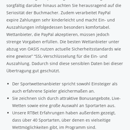
sorgfältig darüber hinaus achten Sie herausragend auf die
Seriosität der Buchmacher. Zudem verarbeitet PayPal
expire Zahlungen sehr kinderleicht und macht Ein- und
Auszahlungen infolgedessen besonders komfortabel.
Wettanbieter, die PayPal akzeptieren, müssen jedoch
strenge Vorgaben erfüllen. Die besten Wettanbieter unter
abzug von OASIS nutzen actuelle Sicherheitsstandards wie
eine gewisse” “SSL-Verschlüsselung für die Ein- und
Auszahlung. Dadurch sind diese sensiblen Daten bei dieser
Übertragung gut geschützt.
Der Sportwettenanbieter spricht sowohl Einsteiger als
auch erfahrene Spieler gleichermaßen an.
Sie zeichnen sich durch attraktive Bonusangebote, Live-
Wetten sowie eine große Auswahl an Sportarten aus.
Unsere RTBet Erfahrungen haben außerdem gezeigt,
dass über 40 Sportarten, über denen es vielseitige
Wettmöglichkeiten gibt, im Programm sind.