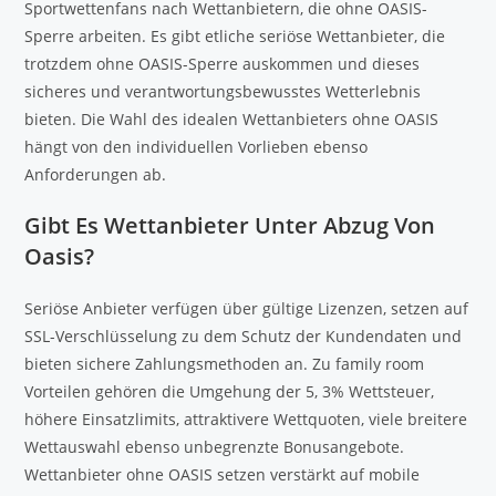
Sportwettenfans nach Wettanbietern, die ohne OASIS-
Sperre arbeiten. Es gibt etliche seriöse Wettanbieter, die
trotzdem ohne OASIS-Sperre auskommen und dieses
sicheres und verantwortungsbewusstes Wetterlebnis
bieten. Die Wahl des idealen Wettanbieters ohne OASIS
hängt von den individuellen Vorlieben ebenso
Anforderungen ab.
Gibt Es Wettanbieter Unter Abzug Von
Oasis?
Seriöse Anbieter verfügen über gültige Lizenzen, setzen auf
SSL-Verschlüsselung zu dem Schutz der Kundendaten und
bieten sichere Zahlungsmethoden an. Zu family room
Vorteilen gehören die Umgehung der 5, 3% Wettsteuer,
höhere Einsatzlimits, attraktivere Wettquoten, viele breitere
Wettauswahl ebenso unbegrenzte Bonusangebote.
Wettanbieter ohne OASIS setzen verstärkt auf mobile