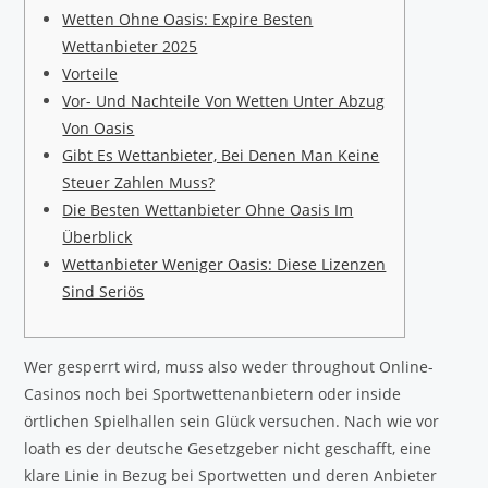
Wetten Ohne Oasis: Expire Besten
Wettanbieter 2025
Vorteile
Vor- Und Nachteile Von Wetten Unter Abzug
Von Oasis
Gibt Es Wettanbieter, Bei Denen Man Keine
Steuer Zahlen Muss?
Die Besten Wettanbieter Ohne Oasis Im
Überblick
Wettanbieter Weniger Oasis: Diese Lizenzen
Sind Seriös
Wer gesperrt wird, muss also weder throughout Online-
Casinos noch bei Sportwettenanbietern oder inside
örtlichen Spielhallen sein Glück versuchen. Nach wie vor
loath es der deutsche Gesetzgeber nicht geschafft, eine
klare Linie in Bezug bei Sportwetten und deren Anbieter