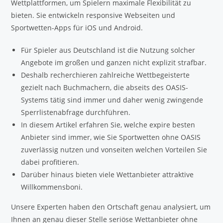
Wettplattformen, um Spielern maximale Flexibilität zu
bieten. Sie entwickeln responsive Webseiten und
Sportwetten-Apps für iOS und Android.
Für Spieler aus Deutschland ist die Nutzung solcher
Angebote im großen und ganzen nicht explizit strafbar.
Deshalb recherchieren zahlreiche Wettbegeisterte
gezielt nach Buchmachern, die abseits des OASIS-
Systems tätig sind immer und daher wenig zwingende
Sperrlistenabfrage durchführen.
In diesem Artikel erfahren Sie, welche expire besten
Anbieter sind immer, wie Sie Sportwetten ohne OASIS
zuverlässig nutzen und vonseiten welchen Vorteilen Sie
dabei profitieren.
Darüber hinaus bieten viele Wettanbieter attraktive
Willkommensboni.
Unsere Experten haben den Ortschaft genau analysiert, um
Ihnen an genau dieser Stelle seriöse Wettanbieter ohne