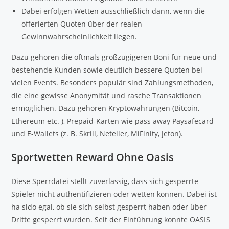
Dabei erfolgen Wetten ausschließlich dann, wenn die
offerierten Quoten über der realen
Gewinnwahrscheinlichkeit liegen.
Dazu gehören die oftmals großzügigeren Boni für neue und
bestehende Kunden sowie deutlich bessere Quoten bei
vielen Events. Besonders populär sind Zahlungsmethoden,
die eine gewisse Anonymität und rasche Transaktionen
ermöglichen. Dazu gehören Kryptowährungen (Bitcoin,
Ethereum etc. ), Prepaid-Karten wie pass away Paysafecard
und E-Wallets (z. B. Skrill, Neteller, MiFinity, Jeton).
Sportwetten Reward Ohne Oasis
Diese Sperrdatei stellt zuverlässig, dass sich gesperrte
Spieler nicht authentifizieren oder wetten können. Dabei ist
ha sido egal, ob sie sich selbst gesperrt haben oder über
Dritte gesperrt wurden. Seit der Einführung konnte OASIS