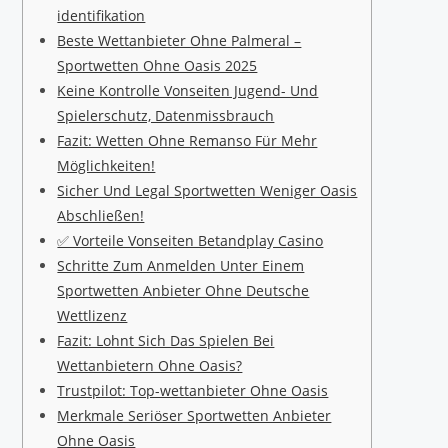
identifikation
Beste Wettanbieter Ohne Palmeral –
Sportwetten Ohne Oasis 2025
Keine Kontrolle Vonseiten Jugend- Und
Spielerschutz, Datenmissbrauch
Fazit: Wetten Ohne Remanso Für Mehr
Möglichkeiten!
Sicher Und Legal Sportwetten Weniger Oasis
Abschließen!
✅ Vorteile Vonseiten Betandplay Casino
Schritte Zum Anmelden Unter Einem
Sportwetten Anbieter Ohne Deutsche
Wettlizenz
Fazit: Lohnt Sich Das Spielen Bei
Wettanbietern Ohne Oasis?
Trustpilot: Top-wettanbieter Ohne Oasis
Merkmale Seriöser Sportwetten Anbieter
Ohne Oasis