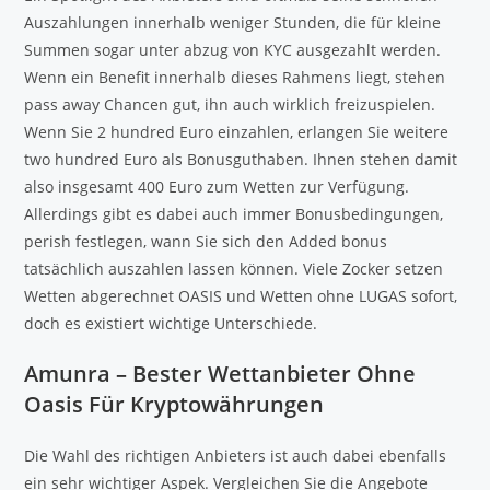
Auszahlungen innerhalb weniger Stunden, die für kleine
Summen sogar unter abzug von KYC ausgezahlt werden.
Wenn ein Benefit innerhalb dieses Rahmens liegt, stehen
pass away Chancen gut, ihn auch wirklich freizuspielen.
Wenn Sie 2 hundred Euro einzahlen, erlangen Sie weitere
two hundred Euro als Bonusguthaben. Ihnen stehen damit
also insgesamt 400 Euro zum Wetten zur Verfügung.
Allerdings gibt es dabei auch immer Bonusbedingungen,
perish festlegen, wann Sie sich den Added bonus
tatsächlich auszahlen lassen können. Viele Zocker setzen
Wetten abgerechnet OASIS und Wetten ohne LUGAS sofort,
doch es existiert wichtige Unterschiede.
Amunra – Bester Wettanbieter Ohne
Oasis Für Kryptowährungen
Die Wahl des richtigen Anbieters ist auch dabei ebenfalls
ein sehr wichtiger Aspek. Vergleichen Sie die Angebote