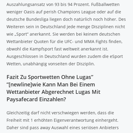
Auszahlungsansatz von 93 bis 94 Prozent. Fußballwetten
weniger Oasis auf perish Champions League oder auf die
deutsche Bundesliga liegen doch natürlich noch höher. Des
Weiteren sein in Deutschland jede menge Disziplinen nicht
wie „Sport“ anerkannt. Sie werden bei keinem deutschen
Wettanbieter Quoten für die UFC- und MMA Fights finden,
obwohl die Kampfsport fast weltweit anerkannt ist.
Ausgeschlossen in Deutschland wurden zudem die eSport
Wetten, unabhängig vonseiten der Disziplin.
Fazit Zu Sportwetten Ohne Lugas”
“[newline]wie Kann Man Bei Einem
Wettanbieter Abgerechnet Lugas Mit
Paysafecard Einzahlen?
Gleichzeitig darf nicht verschwiegen werden, dass die
Freiheit mit 1 erhöhten Eigenverantwortung einhergeht.
Daher sind pass away Auswahl eines seriösen Anbieters