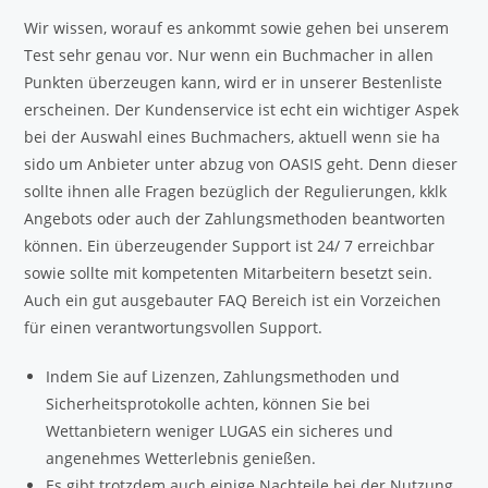
Wir wissen, worauf es ankommt sowie gehen bei unserem
Test sehr genau vor. Nur wenn ein Buchmacher in allen
Punkten überzeugen kann, wird er in unserer Bestenliste
erscheinen. Der Kundenservice ist echt ein wichtiger Aspek
bei der Auswahl eines Buchmachers, aktuell wenn sie ha
sido um Anbieter unter abzug von OASIS geht. Denn dieser
sollte ihnen alle Fragen bezüglich der Regulierungen, kklk
Angebots oder auch der Zahlungsmethoden beantworten
können. Ein überzeugender Support ist 24/ 7 erreichbar
sowie sollte mit kompetenten Mitarbeitern besetzt sein.
Auch ein gut ausgebauter FAQ Bereich ist ein Vorzeichen
für einen verantwortungsvollen Support.
Indem Sie auf Lizenzen, Zahlungsmethoden und
Sicherheitsprotokolle achten, können Sie bei
Wettanbietern weniger LUGAS ein sicheres und
angenehmes Wetterlebnis genießen.
Es gibt trotzdem auch einige Nachteile bei der Nutzung