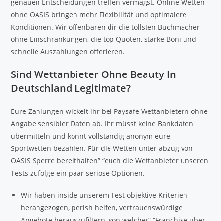
genauen Entscheidungen treffen vermagst. Online Wetten
ohne OASIS bringen mehr Flexibilität und optimalere
Konditionen. Wir offenbaren dir die tollsten Buchmacher
ohne Einschränkungen, die top Quoten, starke Boni und
schnelle Auszahlungen offerieren.
Sind Wettanbieter Ohne Beauty In
Deutschland Legitimate?
Eure Zahlungen wickelt ihr bei Paysafe Wettanbietern ohne
Angabe sensibler Daten ab. Ihr müsst keine Bankdaten
übermitteln und könnt vollständig anonym eure
Sportwetten bezahlen. Für die Wetten unter abzug von
OASIS Sperre bereithalten” “euch die Wettanbieter unseren
Tests zufolge ein paar seriöse Optionen.
Wir haben inside unserem Test objektive Kriterien
herangezogen, perish helfen, vertrauenswürdige
Angebote herauszufiltern, von welcher” “Franchise über