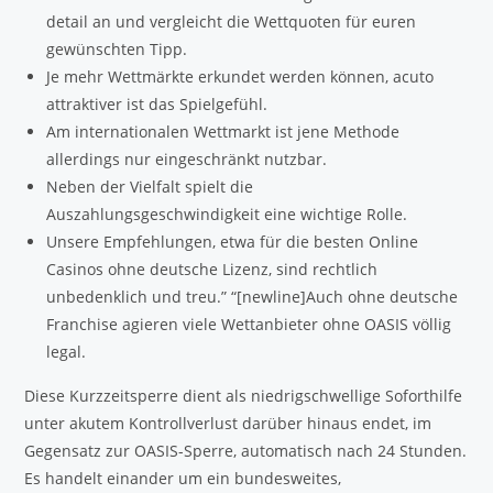
detail an und vergleicht die Wettquoten für euren
gewünschten Tipp.
Je mehr Wettmärkte erkundet werden können, acuto
attraktiver ist das Spielgefühl.
Am internationalen Wettmarkt ist jene Methode
allerdings nur eingeschränkt nutzbar.
Neben der Vielfalt spielt die
Auszahlungsgeschwindigkeit eine wichtige Rolle.
Unsere Empfehlungen, etwa für die besten Online
Casinos ohne deutsche Lizenz, sind rechtlich
unbedenklich und treu.” “[newline]Auch ohne deutsche
Franchise agieren viele Wettanbieter ohne OASIS völlig
legal.
Diese Kurzzeitsperre dient als niedrigschwellige Soforthilfe
unter akutem Kontrollverlust darüber hinaus endet, im
Gegensatz zur OASIS-Sperre, automatisch nach 24 Stunden.
Es handelt einander um ein bundesweites,