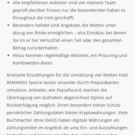
Alle empfohlenen Anbieter sind von meinem Team
geprüft darüber hinaus nur die besondersten haben es
throughout die Liste geschafft.
Besonders beliebt sind Angebote, die Wetten unter
abzug von Risiko ermöglichen – also Einsätze, bei denen
Sie im or her Verlustfall einen Teil oder den gesamten
Betrag zurückerhalten.
Hinzu kommen regelmäßige Aktionen, ein Procuring und
Kombiwetten-Boost.
Anonyme Einzahlungen für die Umsetzung von Wetten trotz
REMANSO Sperre lassen einander durch Prepaidkarten
umsetzen. Anbieter, wie Paysafecard, machen die
Übertragung von Guthaben abgerechnet Option auf
Rückverfolgung möglich. Einen besonders hohen Schutz
persönlicher Zahlungsdaten bieten Kryptowährungen. Viele
Buchmacher ohne OASIS haben digitale Währungen als
Zahlungsmittel im Angebot, de uma Ein- und Auszahlungen