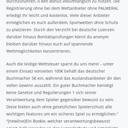
durchzuführen, o den Bonus vollumfänglich zu nutzen. Die
Registrierung ohne bei dem Wettanbieter ohne PALMERAL
erledigt ihr leicht und kostenlos. Viele dieser Anbieter
ermöglichen es euch außerdem, Sportwetten ohne Schufa
zu platzieren. Durch den Verzicht bei deutsche Lizenzen
darüber hinaus Bonitätsprüfungen könnt du anonym
bleiben darüber hinaus euch auf spannende
Wettmöglichkeiten konzentrieren.
Auch die leidige Wettsteuer sparst du uns meist – unter
einem Einsatz vonseiten 100€ behält das deutscher
Buchmacher 5€ ein, während das Auslandsanbieter dir den
vollen Gewinn auszahlt. Ein guter Buchmacher benötigt
keine Gesetze und Regulierungen 1 sich seiner
Verantwortung dem Spieler gegenüber bewusst zu sein.
Diese bieten auch ohne gesetzlichen Spielerschutz alle
wichtigen Features um ein sicheres Spiel zu ermöglichen.”
“[newline]Ein Bookie, welcher verantwortungsbewusst