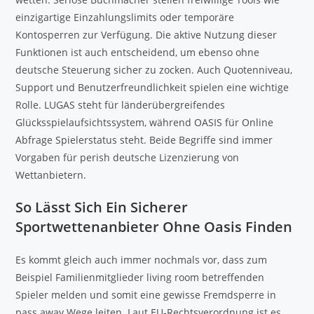
einzigartige Einzahlungslimits oder temporäre
Kontosperren zur Verfügung. Die aktive Nutzung dieser
Funktionen ist auch entscheidend, um ebenso ohne
deutsche Steuerung sicher zu zocken. Auch Quotenniveau,
Support und Benutzerfreundlichkeit spielen eine wichtige
Rolle. LUGAS steht für länderübergreifendes
Glücksspielaufsichtssystem, während OASIS für Online
Abfrage Spielerstatus steht. Beide Begriffe sind immer
Vorgaben für perish deutsche Lizenzierung von
Wettanbietern.
So Lässt Sich Ein Sicherer
Sportwettenanbieter Ohne Oasis Finden
Es kommt gleich auch immer nochmals vor, dass zum
Beispiel Familienmitglieder living room betreffenden
Spieler melden und somit eine gewisse Fremdsperre in
pass away Wege leiten. Laut EU-Rechtsverordnung ist es