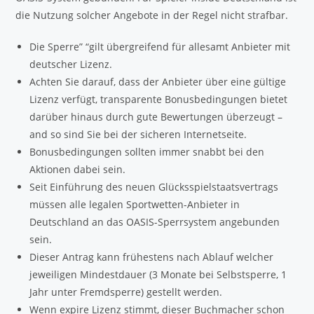
die Nutzung solcher Angebote in der Regel nicht strafbar.
Die Sperre” “gilt übergreifend für allesamt Anbieter mit
deutscher Lizenz.
Achten Sie darauf, dass der Anbieter über eine gültige
Lizenz verfügt, transparente Bonusbedingungen bietet
darüber hinaus durch gute Bewertungen überzeugt –
and so sind Sie bei der sicheren Internetseite.
Bonusbedingungen sollten immer snabbt bei den
Aktionen dabei sein.
Seit Einführung des neuen Glücksspielstaatsvertrags
müssen alle legalen Sportwetten-Anbieter in
Deutschland an das OASIS-Sperrsystem angebunden
sein.
Dieser Antrag kann frühestens nach Ablauf welcher
jeweiligen Mindestdauer (3 Monate bei Selbstsperre, 1
Jahr unter Fremdsperre) gestellt werden.
Wenn expire Lizenz stimmt, dieser Buchmacher schon