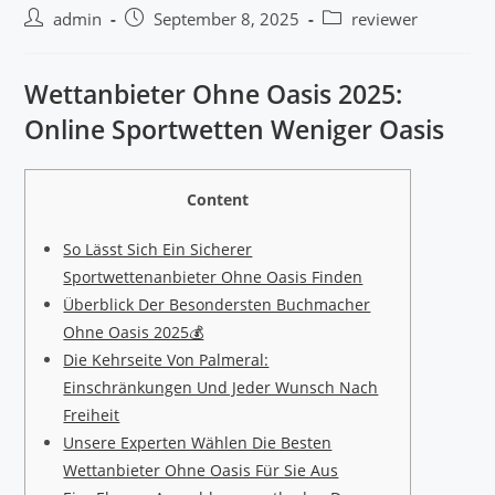
admin
September 8, 2025
reviewer
Wettanbieter Ohne Oasis 2025:
Online Sportwetten Weniger Oasis
Content
So Lässt Sich Ein Sicherer
Sportwettenanbieter Ohne Oasis Finden
Überblick Der Besondersten Buchmacher
Ohne Oasis 2025💰
Die Kehrseite Von Palmeral:
Einschränkungen Und Jeder Wunsch Nach
Freiheit
Unsere Experten Wählen Die Besten
Wettanbieter Ohne Oasis Für Sie Aus