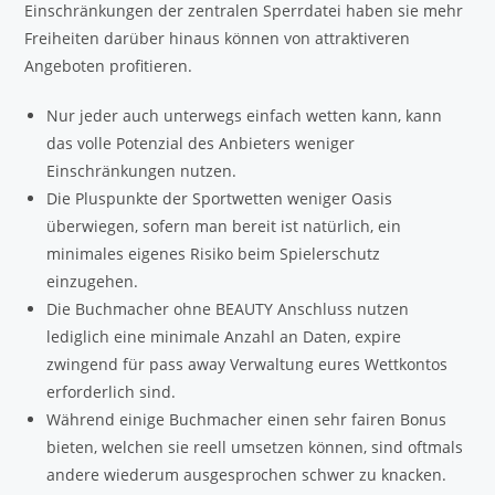
Einschränkungen der zentralen Sperrdatei haben sie mehr
Freiheiten darüber hinaus können von attraktiveren
Angeboten profitieren.
Nur jeder auch unterwegs einfach wetten kann, kann
das volle Potenzial des Anbieters weniger
Einschränkungen nutzen.
Die Pluspunkte der Sportwetten weniger Oasis
überwiegen, sofern man bereit ist natürlich, ein
minimales eigenes Risiko beim Spielerschutz
einzugehen.
Die Buchmacher ohne BEAUTY Anschluss nutzen
lediglich eine minimale Anzahl an Daten, expire
zwingend für pass away Verwaltung eures Wettkontos
erforderlich sind.
Während einige Buchmacher einen sehr fairen Bonus
bieten, welchen sie reell umsetzen können, sind oftmals
andere wiederum ausgesprochen schwer zu knacken.