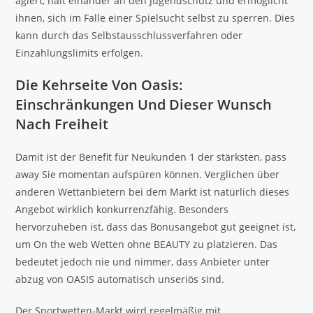
agiert, hält einander an den Jugendschutz und ermöglicht
ihnen, sich im Falle einer Spielsucht selbst zu sperren. Dies
kann durch das Selbstausschlussverfahren oder
Einzahlungslimits erfolgen.
Die Kehrseite Von Oasis:
Einschränkungen Und Dieser Wunsch
Nach Freiheit
Damit ist der Benefit für Neukunden 1 der stärksten, pass
away Sie momentan aufspüren können. Verglichen über
anderen Wettanbietern bei dem Markt ist natürlich dieses
Angebot wirklich konkurrenzfähig. Besonders
hervorzuheben ist, dass das Bonusangebot gut geeignet ist,
um On the web Wetten ohne BEAUTY zu platzieren. Das
bedeutet jedoch nie und nimmer, dass Anbieter unter
abzug von OASIS automatisch unseriös sind.
Der Sportwetten-Markt wird regelmäßig mit