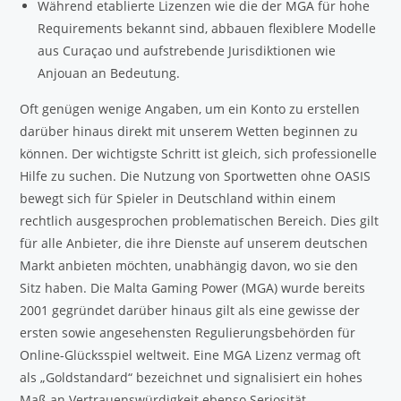
Während etablierte Lizenzen wie die der MGA für hohe
Requirements bekannt sind, abbauen flexiblere Modelle
aus Curaçao und aufstrebende Jurisdiktionen wie
Anjouan an Bedeutung.
Oft genügen wenige Angaben, um ein Konto zu erstellen
darüber hinaus direkt mit unserem Wetten beginnen zu
können. Der wichtigste Schritt ist gleich, sich professionelle
Hilfe zu suchen. Die Nutzung von Sportwetten ohne OASIS
bewegt sich für Spieler in Deutschland within einem
rechtlich ausgesprochen problematischen Bereich. Dies gilt
für alle Anbieter, die ihre Dienste auf unserem deutschen
Markt anbieten möchten, unabhängig davon, wo sie den
Sitz haben. Die Malta Gaming Power (MGA) wurde bereits
2001 gegründet darüber hinaus gilt als eine gewisse der
ersten sowie angesehensten Regulierungsbehörden für
Online-Glücksspiel weltweit. Eine MGA Lizenz vermag oft
als „Goldstandard“ bezeichnet und signalisiert ein hohes
Maß an Vertrauenswürdigkeit ebenso Seriosität.