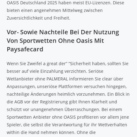
OASIS Deutschland 2025 haben meist EU-Lizenzen. Diese
bieten einen angenehmen Mittelweg zwischen
Zuversichtlichkeit und Freiheit.
Vor- Sowie Nachteile Bei Der Nutzung
Von Sportwetten Ohne Oasis Mit
Paysafecard
Wenn Sie Zweifel a great der” “Sicherheit haben, sollten Sie
besser auf viele Einzahlung verzichten. Seriöse
Wettanbieter ohne PALMERAL informieren Sie clear über
Anpassungen, unseriöse Plattformen versuchen hingegen,
nachteilige Änderungen heimlich vorzunehmen. Ein Blick in
die AGB vor der Registrierung gibt Ihnen Klarheit und
schützt vor unangenehmen Überraschungen. Bei einem
Sportwetten Anbieter ohne OASIS profitieren vor allem jene
Spieler, die selbst die Verantwortung für ihr Wettverhalten
within die Hand nehmen können. Ohne die