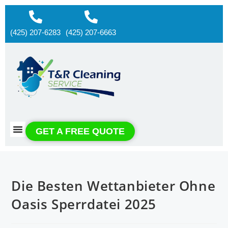
(425) 207-6283
(425) 207-6663
About us
Contact us
GET A FREE QUOTE
Die Besten Wettanbieter Ohne
Oasis Sperrdatei 2025