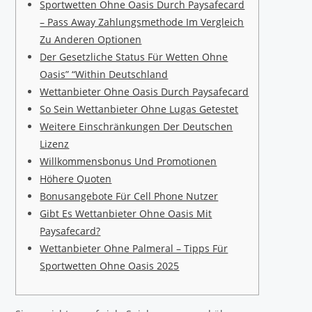
Sportwetten Ohne Oasis Durch Paysafecard
– Pass Away Zahlungsmethode Im Vergleich
Zu Anderen Optionen
Der Gesetzliche Status Für Wetten Ohne
Oasis” “Within Deutschland
Wettanbieter Ohne Oasis Durch Paysafecard
So Sein Wettanbieter Ohne Lugas Getestet
Weitere Einschränkungen Der Deutschen
Lizenz
Willkommensbonus Und Promotionen
Höhere Quoten
Bonusangebote Für Cell Phone Nutzer
Gibt Es Wettanbieter Ohne Oasis Mit
Paysafecard?
Wettanbieter Ohne Palmeral – Tipps Für
Sportwetten Ohne Oasis 2025