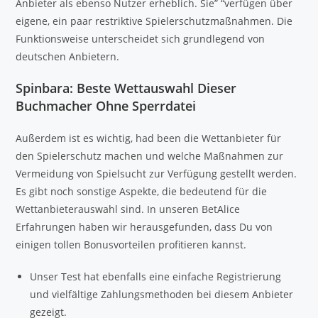
Anbieter als ebenso Nutzer erheblich. Sie” “verfügen über
eigene, ein paar restriktive Spielerschutzmaßnahmen. Die
Funktionsweise unterscheidet sich grundlegend von
deutschen Anbietern.
Spinbara: Beste Wettauswahl Dieser
Buchmacher Ohne Sperrdatei
Außerdem ist es wichtig, had been die Wettanbieter für
den Spielerschutz machen und welche Maßnahmen zur
Vermeidung von Spielsucht zur Verfügung gestellt werden.
Es gibt noch sonstige Aspekte, die bedeutend für die
Wettanbieterauswahl sind. In unseren BetAlice
Erfahrungen haben wir herausgefunden, dass Du von
einigen tollen Bonusvorteilen profitieren kannst.
Unser Test hat ebenfalls eine einfache Registrierung
und vielfältige Zahlungsmethoden bei diesem Anbieter
gezeigt.