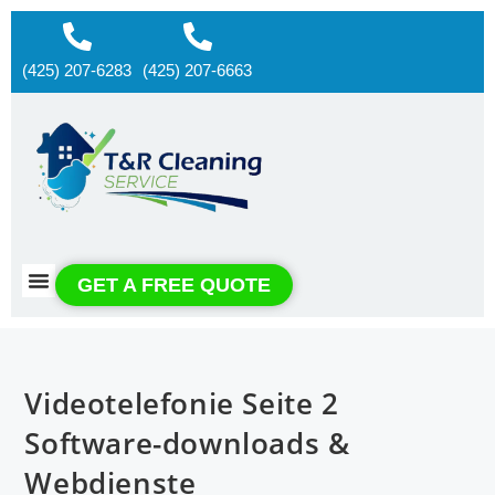
(425) 207-6283
(425) 207-6663
About us
Contact us
GET A FREE QUOTE
Videotelefonie Seite 2
Software-downloads &
Webdienste