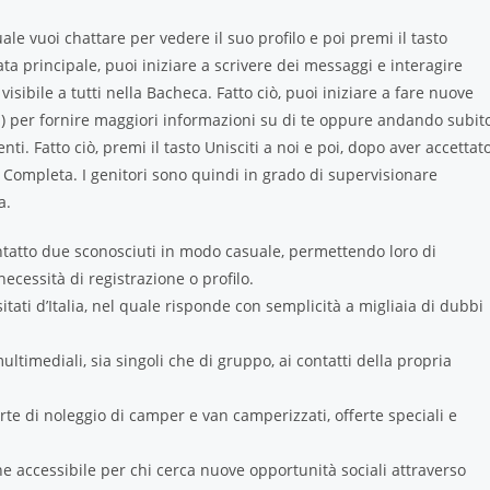
le vuoi chattare per vedere il suo profilo e poi premi il tasto
a principale, puoi iniziare a scrivere dei messaggi e interagire
sibile a tutti nella Bacheca. Fatto ciò, puoi iniziare a fare nuove
a) per fornire maggiori informazioni su di te oppure andando subit
tenti. Fatto ciò, premi il tasto Unisciti a noi e poi, dopo aver accettat
nte Completa. I genitori sono quindi in grado di supervisionare
a.
ontatto due sconosciuti in modo casuale, permettendo loro di
ecessità di registrazione o profilo.
isitati d’Italia, nel quale risponde con semplicità a migliaia di dubbi
ltimediali, sia singoli che di gruppo, ai contatti della propria
erte di noleggio di camper e van camperizzati, offerte speciali e
e accessibile per chi cerca nuove opportunità sociali attraverso