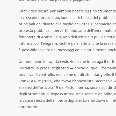
Chat video sicure per bambini basate su uno strumento d
la crescente preoccupazione e le richieste del pubblico
principali del divieto di Omegle nel 2023. L’incapacità d
protesta pubblica. I pervertiti abusano dell’anonimato co
fondatore di Aranzulla.it, uno deitrenta siti più visitati 
informatico. Telegram, inoltre permette anche la creazion
è possibile inviare dei messaggi ed eventualmente anche
Un fenomeno in rapida evoluzione che interroga il diritto
Dall’altro, la prassi degli Stati — anche di quelli form
una leva di controllo, non come un diritto intangibile. I
Frank La Rue (2011), che aveva riconosciuto l’accesso a 
ai sensi dell’articolo 19 del Patto internazionale sui diritt
degli strumenti di bypass introduce risorse e visibilità
la causa stessa della libertà digitale. Lo shutdown di inte
autoritario.