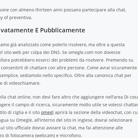
one con almeno thirteen anni possano partecipare alla chat,
y of preventiva.
 Privatamente E Pubblicamente
amo già analizzato come poterlo risolvere, ma oltre a questa
el sito web per colpa dei DNS. Se omegle.com non dovesse
llora potrebbero esserci dei problemi da risolvere. Premendo su
 consentirti di chattare con altre persone. Come avrai sicuramente
semplice, vediamolo nello specifico. Oltre alla canonica chat per
e di videochiamare.
lla chat online, non devi fare altro che aggiungere nell’area Di cos
ngere il campo di ricerca, sicuramente molto utile se volessi chatta
to di ciglia e il sito
omegl
aprirà la sezione della videochat, con cu
gua su Omegle, all’interno del sito in inglese, dovrai selezionare
ul sito ufficiale dovrai avviare la chat, ma fai attenzione alle
ilizzo di fotocamera (webcam) e microfono.