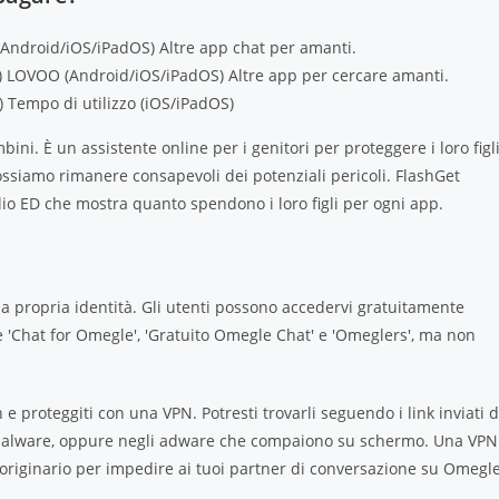
(Android/iOS/iPadOS)
Altre app chat per amanti.
)
LOVOO (Android/iOS/iPadOS)
Altre app per cercare amanti.
)
Tempo di utilizzo (iOS/iPadOS)
ini. È un assistente online per i genitori per proteggere i loro figli
siamo rimanere consapevoli dei potenziali pericoli. FlashGet
glio ED che mostra quanto spendono i loro figli per ogni app.
a propria identità. Gli utenti possono accedervi gratuitamente
e 'Chat for Omegle', 'Gratuito Omegle Chat' e 'Omeglers', ma non
n e proteggiti con una VPN. Potresti trovarli seguendo i link inviati 
di malware, oppure negli adware che compaiono su schermo. Una VPN
P originario per impedire ai tuoi partner di conversazione su Omegl