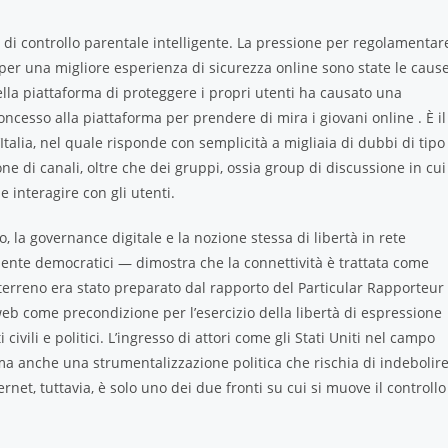
i controllo parentale intelligente. La pressione per regolamentar
 per una migliore esperienza di sicurezza online sono state le caus
ella piattaforma di proteggere i propri utenti ha causato una
ncesso alla piattaforma per prendere di mira i giovani online . È il
d’Italia, nel quale risponde con semplicità a migliaia di dubbi di tipo
e di canali, oltre che dei gruppi, ossia group di discussione in cui
 interagire con gli utenti.
, la governance digitale e la nozione stessa di libertà in rete
almente democratici — dimostra che la connettività è trattata come
l terreno era stato preparato dal rapporto del Particular Rapporteur
web come precondizione per l’esercizio della libertà di espressione
i civili e politici. L’ingresso di attori come gli Stati Uniti nel campo
, ma anche una strumentalizzazione politica che rischia di indebolir
rnet, tuttavia, è solo uno dei due fronti su cui si muove il controllo