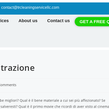
contact@trcleaningservicellc.com
ices
About us
Contact us
GET A FREE 
strazione
Comments
 migliori? Qual è il bene materiale a cui sei più affezionato? Se
salveresti? Qual è il primo movie che ricordi di aver visto al cinem