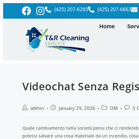
(425) 207-6283
(425) 207-6663
Home
Serv
Videochat Senza Regi
admin
January 29, 2026
OM
0 
Quale cambiamento nella società pensi che ci renderebbe
potessi salvare una cosa materiale da un incendio, cosa 