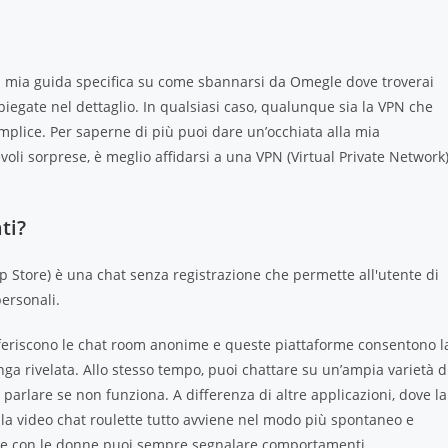
e la mia guida specifica su come sbannarsi da Omegle dove troverai
piegate nel dettaglio. In qualsiasi caso, qualunque sia la VPN che
emplice. Per saperne di più puoi dare un’occhiata alla mia
li sorprese, è meglio affidarsi a una VPN (Virtual Private Network
ti?
 Store) è una chat senza registrazione che permette all'utente di
personali.
eferiscono le chat room anonime e queste piattaforme consentono l
ga rivelata. Allo stesso tempo, puoi chattare su un’ampia varietà d
parlare se non funziona. A differenza di altre applicazioni, dove la
lla video chat roulette tutto avviene nel modo più spontaneo e
suale con le donne puoi sempre segnalare comportamenti