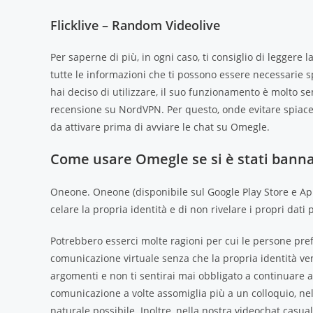
Flicklive – Random Videolive
Per saperne di più, in ogni caso, ti consiglio di legger
tutte le informazioni che ti possono essere necessarie s
hai deciso di utilizzare, il suo funzionamento è molto s
recensione su NordVPN. Per questo, onde evitare spiacevo
da attivare prima di avviare le chat su Omegle.
Come usare Omegle se si è stati banna
Oneone. Oneone (disponibile sul Google Play Store e App
celare la propria identità e di non rivelare i propri dati 
Potrebbero esserci molte ragioni per cui le persone pr
comunicazione virtuale senza che la propria identità ven
argomenti e non ti sentirai mai obbligato a continuare a 
comunicazione a volte assomiglia più a un colloquio, ne
naturale possibile. Inoltre, nella nostra videochat ca