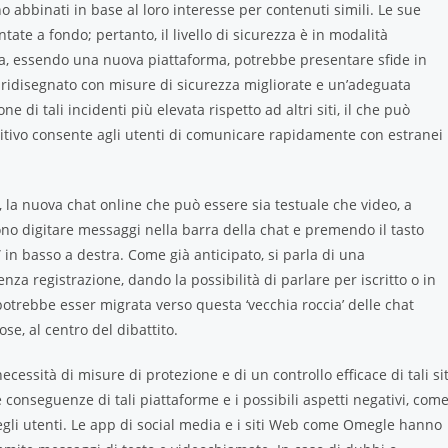
o abbinati in base al loro interesse per contenuti simili. Le sue
te a fondo; pertanto, il livello di sicurezza è in modalità
via, essendo una nuova piattaforma, potrebbe presentare sfide in
to ridisegnato con misure di sicurezza migliorate e un’adeguata
di tali incidenti più elevata rispetto ad altri siti, il che può
tuitivo consente agli utenti di comunicare rapidamente con estranei
 la nuova chat online che può essere sia testuale che video, a
no digitare messaggi nella barra della chat e premendo il tasto
in basso a destra. Come già anticipato, si parla di una
nza registrazione, dando la possibilità di parlare per iscritto o in
potrebbe esser migrata verso questa ‘vecchia roccia’ delle chat
se, al centro del dibattito.
essità di misure di protezione e di un controllo efficace di tali sit
onseguenze di tali piattaforme e i possibili aspetti negativi, com
 degli utenti. Le app di social media e i siti Web come Omegle hanno