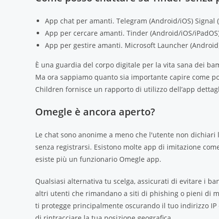
App chat per amanti.
Telegram (Android/iOS)
Signal 
App per cercare amanti.
Tinder (Android/iOS/iPadOS
App per gestire amanti.
Microsoft Launcher (Android
È una guardia del corpo digitale per la vita sana dei bamb
Ma ora sappiamo quanto sia importante capire come pos
Children fornisce un rapporto di utilizzo dell’app detta
Omegle è ancora aperto?
Le chat sono anonime a meno che l'utente non dichiari l
senza registrarsi. Esistono molte app di imitazione com
esiste più un funzionario Omegle app.
Qualsiasi alternativa tu scelga, assicurati di evitare i ba
altri utenti che rimandano a siti di phishing o pieni 
ti protegge principalmente oscurando il tuo indirizzo I
di rintracciare la tua posizione geografica.