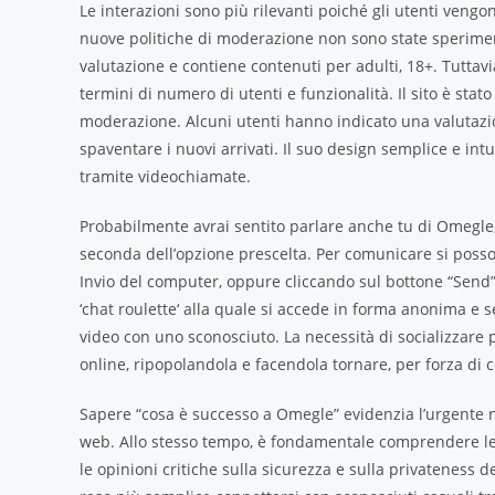
Le interazioni sono più rilevanti poiché gli utenti vengon
nuove politiche di moderazione non sono state sperimenta
valutazione e contiene contenuti per adulti, 18+. Tutta
termini di numero di utenti e funzionalità. Il sito è sta
moderazione. Alcuni utenti hanno indicato una valutazione 
spaventare i nuovi arrivati. Il suo design semplice e in
tramite videochiamate.
Probabilmente avrai sentito parlare anche tu di Omegle,
seconda dell’opzione prescelta. Per comunicare si posso
Invio del computer, oppure cliccando sul bottone “Send” 
‘chat roulette‘ alla quale si accede in forma anonima e se
video con uno sconosciuto. La necessità di socializzare 
online, ripopolandola e facendola tornare, per forza di co
Sapere “cosa è successo a Omegle” evidenzia l’urgente nec
web. Allo stesso tempo, è fondamentale comprendere le c
le opinioni critiche sulla sicurezza e sulla privateness