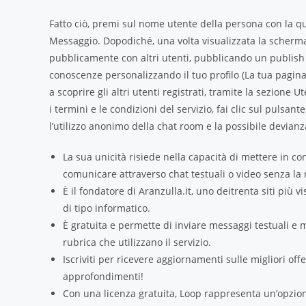
Fatto ciò, premi sul nome utente della persona con la qua
Messaggio. Dopodiché, una volta visualizzata la schermat
pubblicamente con altri utenti, pubblicando un publish vi
conoscenze personalizzando il tuo profilo (La tua pagin
a scoprire gli altri utenti registrati, tramite la sezione U
i termini e le condizioni del servizio, fai clic sul pulsa
l’utilizzo anonimo della chat room e la possibile devianz
La sua unicità risiede nella capacità di mettere in c
comunicare attraverso chat testuali o video senza la n
È il fondatore di Aranzulla.it, uno deitrenta siti più v
di tipo informatico.
È gratuita e permette di inviare messaggi testuali e mu
rubrica che utilizzano il servizio.
Iscriviti per ricevere aggiornamenti sulle migliori off
approfondimenti!
Con una licenza gratuita, Loop rappresenta un’opzion