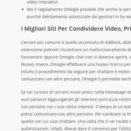
video interattivi.
Ma il regolamento Omegle prevede che anche le pers
purché debitamente autorizzate dai genitori in by wa
I Migliori Siti Per Condividere Video,
L’errore più comune è quello accennato di AdBlock, abbi
estensione potresti riscontrare un malfunzionamento d
funzionare oppure Omegle chat non si dovesse aprire, a
Nuovo, invece, Omegle effettuerà una nuova ricerca per
intuito il procedimento da seguire per chattare è molto 
comunicare con altre persone, Omegle ti permette anch
Se sei curioso di cercare nuovi amici, nella homepage de
vuoi parlare? Aggiungendo gli interessi però puoi restri
con persone con i tuoi stessi interest. Il tempo di un batti
potrai comunicare con altre persone. Per cambiare la lin
quella con cui vuoi chattare. Una volta che ti sei recato s
autorizzazioni, infatti, dovrai dare il consenso per l’ut