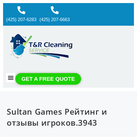
(425) 207-6283
(425) 207-6663
About us
Contact us
GET A FREE QUOTE
Sultan Games Рейтинг и
отзывы игроков.3943