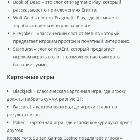
Book of Dead – это слот от Pragmatic Play, который
рассказывает о приключениях Египта;
Wolf Gold – слот от Pragmatic Play, где вы можете
заработать деньги, играя за деньги;
Fire Joker – классический слот от NetEnt, который
предлагает игрокам простой и понятный интерфейс;
Starburst – слот от NetEnt, который предлагает
игрокам играть в слот с возможностью выиграть
большие суммы;
Карточные игры
Blackjack – классическая карточная игра, где игроки
должны набрать сумму, равную 21;
Baccarat – карточная игра, где игроки ставят на
результат игры;
Poker – карточная игра, где игроки конкурируют друг с
другом;
Кроме того, Sultan Games Casino предлагает игрокам