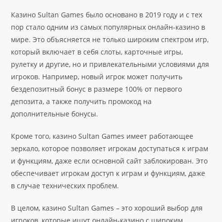
Казино Sultan Games было основано в 2019 году и с тех
пор стало одним из самых популярных онлайн-казино в
мире. Это объясняется не только широким спектром игр,
который включает в себя слоты, карточные игры,
рулетку и другие, но и привлекательными условиями для
игроков. Например, новый игрок может получить
бездепозитный бонус в размере 100% от первого
депозита, а также получить промокод на
дополнительные бонусы.
Кроме того, казино Sultan Games имеет работающее
зеркало, которое позволяет игрокам доступаться к играм
и функциям, даже если основной сайт заблокирован. Это
обеспечивает игрокам доступ к играм и функциям, даже
в случае технических проблем.
В целом, казино Sultan Games – это хороший выбор для
игроков, которые ищут онлайн-казино с широким