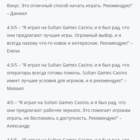
бонус. Это отличный способ начать играть. Рекомендую!”
– Даниил
4.5/5 – “Я играл на Sultan Games Casino, и я был рад, что
они предлагают лучшие игры. Огромный выбор, и я
всегда нахожу что-то новое и интересное. Рекомендую!” –
Елена
4.5/5 – “Я играл на Sultan Games Casino, и я был рад, что
операторы всегда готовы помочь. Sultan Games Casino
имеет лучшие условия для игроков, и я рекомендую!” –
Михаил
4/5 – “Я играл на Sultan Games Casino, и я был рад, что
они предлагают рабочее зеркало. Это помогает игрокам
играть, не беспокоясь о доступность. Рекомендую!” –
Александр
4.5/5 – “Я играл на Sultan Games Casino, и я был рад, что