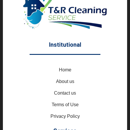
Institutional
Home
About us
Contact us
Terms of Use
Privacy Policy