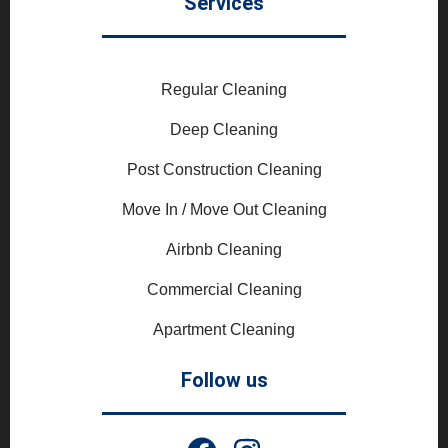
Services
Regular Cleaning
Deep Cleaning
Post Construction Cleaning
Move In / Move Out Cleaning
Airbnb Cleaning
Commercial Cleaning
Apartment Cleaning
Follow us