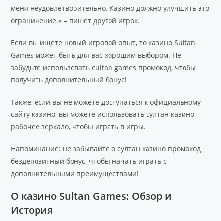
меня неудовлетворительно. Казино должно улучшить это
ограничение.» – пишет другой игрок.
Если вы ищете новый игровой опыт, то казино Sultan
Games может быть для вас хорошим выбором. Не
забудьте использовать сultan games промокод, чтобы
получить дополнительный бонус!
Также, если вы не можете доступаться к официальному
сайту казино, вы можете использовать султан казино
рабочее зеркало, чтобы играть в игры.
Напоминание: не забывайте о султан казино промокод
бездепозитный бонус, чтобы начать играть с
дополнительными преимуществами!
О казино Sultan Games: Обзор и
История