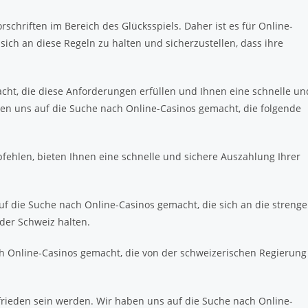
rschriften im Bereich des Glücksspiels. Daher ist es für Online-
ich an diese Regeln zu halten und sicherzustellen, dass ihre
ht, die diese Anforderungen erfüllen und Ihnen eine schnelle un
en uns auf die Suche nach Online-Casinos gemacht, die folgende
fehlen, bieten Ihnen eine schnelle und sichere Auszahlung Ihrer
uf die Suche nach Online-Casinos gemacht, die sich an die streng
 der Schweiz halten.
h Online-Casinos gemacht, die von der schweizerischen Regierung
frieden sein werden. Wir haben uns auf die Suche nach Online-