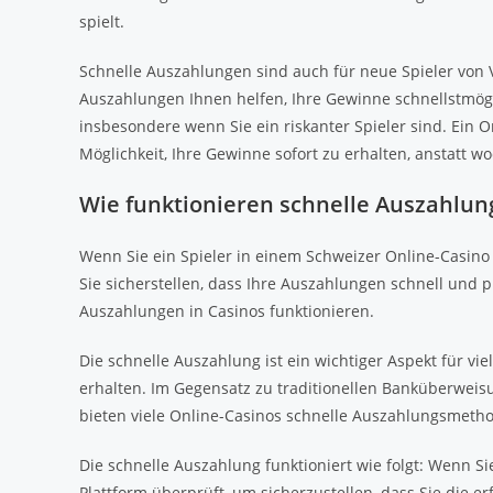
spielt.
Schnelle Auszahlungen sind auch für neue Spieler von V
Auszahlungen Ihnen helfen, Ihre Gewinne schnellstmögli
insbesondere wenn Sie ein riskanter Spieler sind. Ein O
Möglichkeit, Ihre Gewinne sofort zu erhalten, anstatt w
Wie funktionieren schnelle Auszahlun
Wenn Sie ein Spieler in einem Schweizer Online-Casino
Sie sicherstellen, dass Ihre Auszahlungen schnell und p
Auszahlungen in Casinos funktionieren.
Die schnelle Auszahlung ist ein wichtiger Aspekt für vie
erhalten. Im Gegensatz zu traditionellen Banküberwei
bieten viele Online-Casinos schnelle Auszahlungsmethode
Die schnelle Auszahlung funktioniert wie folgt: Wenn S
Plattform überprüft, um sicherzustellen, dass Sie die 