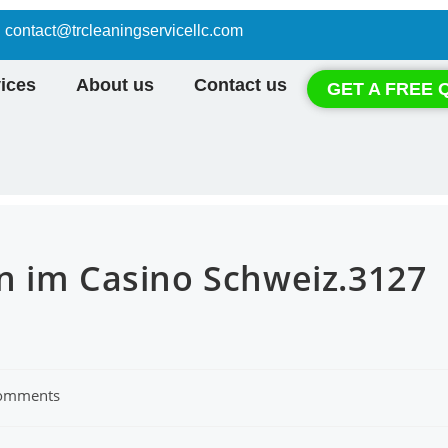
contact@trcleaningservicellc.com
ices
About us
Contact us
GET A FREE 
n im Casino Schweiz.3127
omments