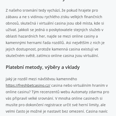
Z našeho srovnání tedy vychází, že pokud hrajete pro
zábavu a ne s vidinou rychlého zisku velkých finančních
obnosů, skutečná i virtuální casina jsou obě místa, kde si
užívat. Jakkoli se jedná o poskytovatele stejných služeb v
oblasti hazardních her, najde se mezi online casiny a
kamennými hernami řada rozdílů. Asi největším z nich je
jejich dostupnost, protože kamenná casina existují ve
skutečném světě, zatímco online casina jsou virtuální.
Platební metody, výběry a vklady
Jaký je rozdíl mezi návštěvou kamenného
https://freshbetcasino.cz/
casina nebo virtuálním hraním v
online casinu? Tým recenzentů webu Automaty zdarma pro
vás připravil velké srovnání. V mnoha online casinech si
musíte pro dokončení registrace určit své herní limity, ale
velmi často je možné je nastavit bez omezení. Casina navíc