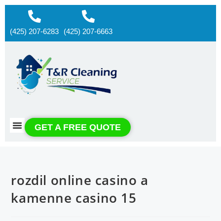
(425) 207-6283
(425) 207-6663
About us
Contact us
GET A FREE QUOTE
rozdil online casino a
kamenne casino 15