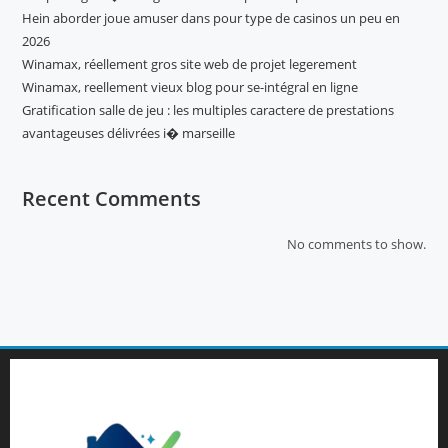
Hein aborder joue amuser dans pour type de casinos un peu en
2026
Winamax, réellement gros site web de projet legerement
Winamax, reellement vieux blog pour se-intégral en ligne
Gratification salle de jeu : les multiples caractere de prestations
avantageuses délivrées i� marseille
Recent Comments
No comments to show.