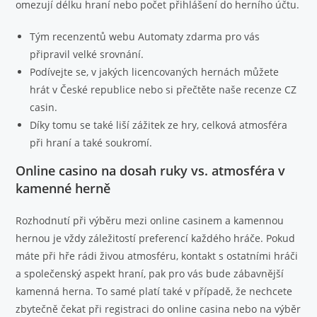
omezují délku hraní nebo počet přihlášení do herního účtu.
Tým recenzentů webu Automaty zdarma pro vás
připravil velké srovnání.
Podívejte se, v jakých licencovaných hernách můžete
hrát v České republice nebo si přečtěte naše recenze CZ
casin.
Díky tomu se také liší zážitek ze hry, celková atmosféra
při hraní a také soukromí.
Online casino na dosah ruky vs. atmosféra v
kamenné herně
Rozhodnutí při výběru mezi online casinem a kamennou
hernou je vždy záležitostí preferencí každého hráče. Pokud
máte při hře rádi živou atmosféru, kontakt s ostatními hráči
a společenský aspekt hraní, pak pro vás bude zábavnější
kamenná herna. To samé platí také v případě, že nechcete
zbytečně čekat při registraci do online casina nebo na výběr