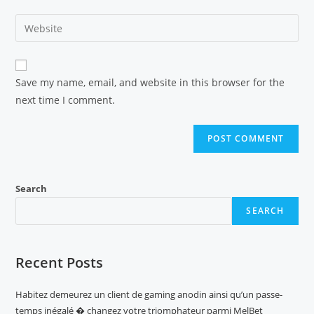
Save my name, email, and website in this browser for the
next time I comment.
Search
SEARCH
Recent Posts
Habitez demeurez un client de gaming anodin ainsi qu’un passe-
temps inégalé � changez votre triomphateur parmi MelBet