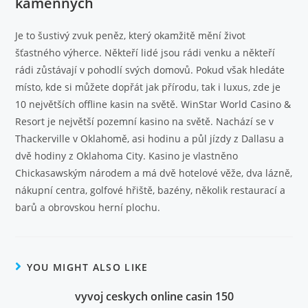
kamenných
Je to šustivý zvuk peněz, který okamžitě mění život
šťastného výherce. Někteří lidé jsou rádi venku a někteří
rádi zůstávají v pohodlí svých domovů. Pokud však hledáte
místo, kde si můžete dopřát jak přírodu, tak i luxus, zde je
10 největších offline kasin na světě. WinStar World Casino &
Resort je největší pozemní kasino na světě. Nachází se v
Thackerville v Oklahomě, asi hodinu a půl jízdy z Dallasu a
dvě hodiny z Oklahoma City. Kasino je vlastněno
Chickasawským národem a má dvě hotelové věže, dva lázně,
nákupní centra, golfové hřiště, bazény, několik restaurací a
barů a obrovskou herní plochu.
YOU MIGHT ALSO LIKE
vyvoj ceskych online casin 150