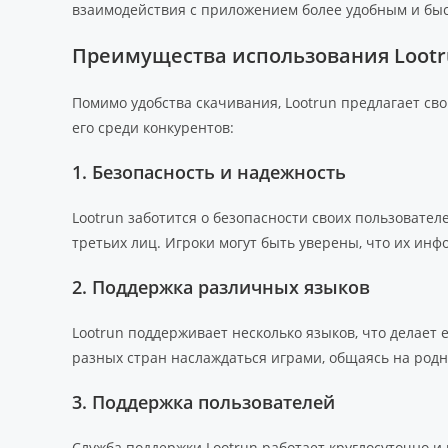
взаимодействия с приложением более удобным и бы
Преимущества использования Loot
Помимо удобства скачивания, Lootrun предлагает св
его среди конкурентов:
1. Безопасность и надежность
Lootrun заботится о безопасности своих пользовате
третьих лиц. Игроки могут быть уверены, что их инф
2. Поддержка различных языков
Lootrun поддерживает несколько языков, что делает 
разных стран наслаждаться играми, общаясь на родн
3. Поддержка пользователей
Служба поддержки Lootrun работает круглосуточно и