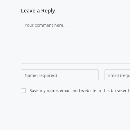
Leave a Reply
Save my name, email, and website in this browser f