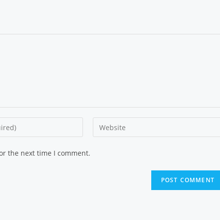
or the next time I comment.