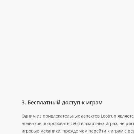
3. Бесплатный доступ к играм
Одним из привлекательных аспектов Lootrun являетс
новичков попробовать себя в азартных играх, не ри
игровые механики, прежде чем перейти к играм с р