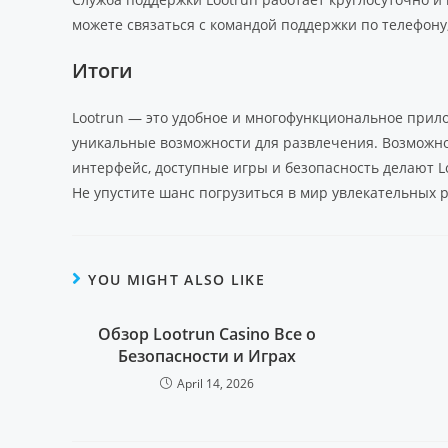
можете связаться с командой поддержки по телефону,
Итоги
Lootrun — это удобное и многофункциональное прило
уникальные возможности для развлечения. Возможно
интерфейс, доступные игры и безопасность делают 
Не упустите шанс погрузиться в мир увлекательных р
YOU MIGHT ALSO LIKE
Обзор Lootrun Casino Все о
Безопасности и Играх
April 14, 2026