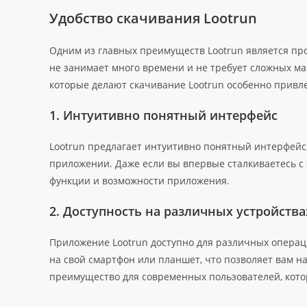
Удобство скачивания Lootrun
Одним из главных преимуществ Lootrun является про
не занимает много времени и не требует сложных ма
которые делают скачивание Lootrun особенно привл
1. Интуитивно понятный интерфейс
Lootrun предлагает интуитивно понятный интерфейс,
приложении. Даже если вы впервые сталкиваетесь с 
функции и возможности приложения.
2. Доступность на различных устройства
Приложение Lootrun доступно для различных операци
на свой смартфон или планшет, что позволяет вам на
преимущество для современных пользователей, кото