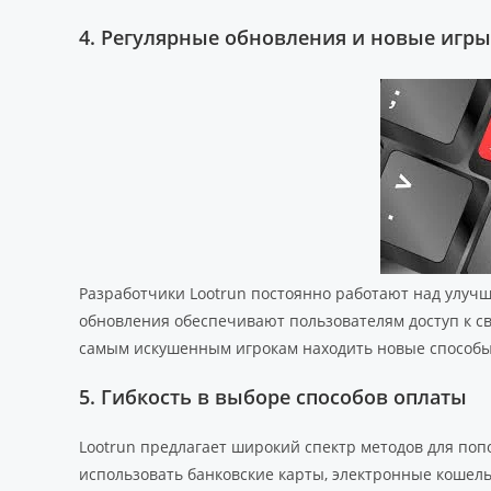
4. Регулярные обновления и новые игры
Разработчики Lootrun постоянно работают над улуч
обновления обеспечивают пользователям доступ к св
самым искушенным игрокам находить новые способы
5. Гибкость в выборе способов оплаты
Lootrun предлагает широкий спектр методов для по
использовать банковские карты, электронные кошель