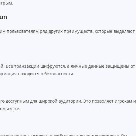
стрым.
run
оим пользователям ряд других преимуществ, которые выделяют
лей. Все транзакции шифруются, а личные данные защищены от
ормация находится в безопасности.
его доступным для широкой аудитории. Это позволяет игрокам и
ом языке.
 готова помочь игрокам в любых возникающих вопросах. Вы