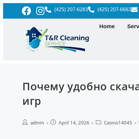
(425) 207-6283
(425) 207-6663
Home
Serv
Почему удобно скача
игр
admin
April 14, 2026
Casino14045