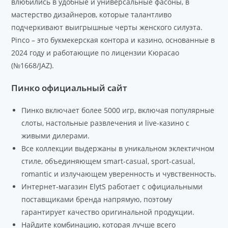
влюбились в удобные и универсальные фасоны, в
мастерство дизайнеров, которые талантливо
подчеркивают выигрышные черты женского силуэта.
Pinco – это букмекерская контора и казино, основанные в
2024 году и работающие по лицензии Кюрасао
(№1668/JAZ).
Пинко официальный сайт
Пинко включает более 5000 игр, включая популярные
слоты, настольные развлечения и live-казино с
живыми дилерами.
Все коллекции выдержаны в уникальном эклектичном
стиле, объединяющем smart-casual, sport-casual,
romantic и излучающем уверенность и чувственность.
Интернет-магазин ElytS работает с официальными
поставщиками бренда напрямую, поэтому
гарантирует качество оригинальной продукции.
Найдите комбинацию, которая лучше всего