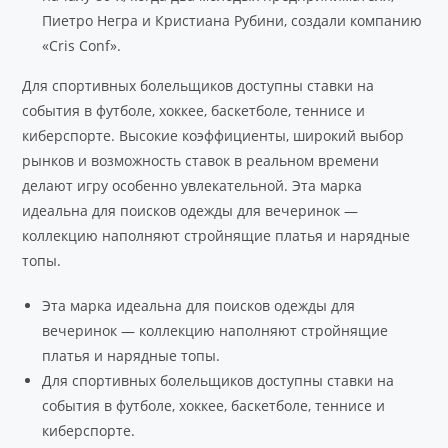
Пиетро Негра и Кристиана Рубини, создали компанию
«Cris Conf».
Для спортивных болельщиков доступны ставки на
события в футболе, хоккее, баскетболе, теннисе и
киберспорте. Высокие коэффициенты, широкий выбор
рынков и возможность ставок в реальном времени
делают игру особенно увлекательной. Эта марка
идеальна для поисков одежды для вечеринок —
коллекцию наполняют стройнящие платья и нарядные
топы.
Эта марка идеальна для поисков одежды для
вечеринок — коллекцию наполняют стройнящие
платья и нарядные топы.
Для спортивных болельщиков доступны ставки на
события в футболе, хоккее, баскетболе, теннисе и
киберспорте.