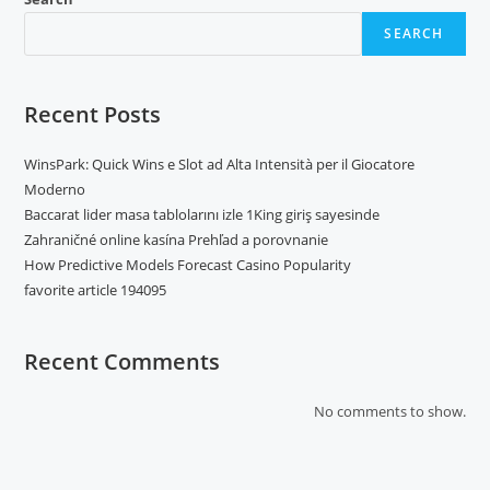
SEARCH
Recent Posts
WinsPark: Quick Wins e Slot ad Alta Intensità per il Giocatore
Moderno
Baccarat lider masa tablolarını izle 1King giriş sayesinde
Zahraničné online kasína Prehľad a porovnanie
How Predictive Models Forecast Casino Popularity
favorite article 194095
Recent Comments
No comments to show.