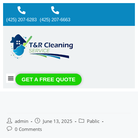
(425) 207-6283
(425) 207-6663
About us
Contact us
GET A FREE QUOTE
admin
June 13, 2025
Pablic
0 Comments