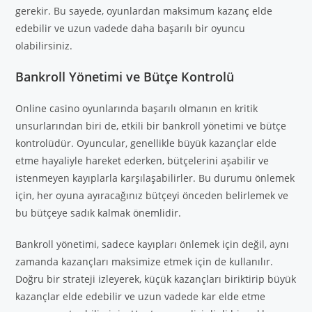
gerekir. Bu sayede, oyunlardan maksimum kazanç elde
edebilir ve uzun vadede daha başarılı bir oyuncu
olabilirsiniz.
Bankroll Yönetimi ve Bütçe Kontrolü
Online casino oyunlarında başarılı olmanın en kritik
unsurlarından biri de, etkili bir bankroll yönetimi ve bütçe
kontrolüdür. Oyuncular, genellikle büyük kazançlar elde
etme hayaliyle hareket ederken, bütçelerini aşabilir ve
istenmeyen kayıplarla karşılaşabilirler. Bu durumu önlemek
için, her oyuna ayıracağınız bütçeyi önceden belirlemek ve
bu bütçeye sadık kalmak önemlidir.
Bankroll yönetimi, sadece kayıpları önlemek için değil, aynı
zamanda kazançları maksimize etmek için de kullanılır.
Doğru bir strateji izleyerek, küçük kazançları biriktirip büyük
kazançlar elde edebilir ve uzun vadede kar elde etme