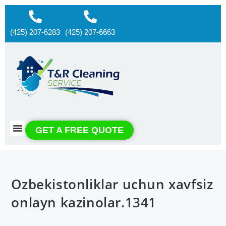
(425) 207-6283
(425) 207-6663
About us
Contact us
GET A FREE QUOTE
Ozbekistonliklar uchun xavfsiz
onlayn kazinolar.1341