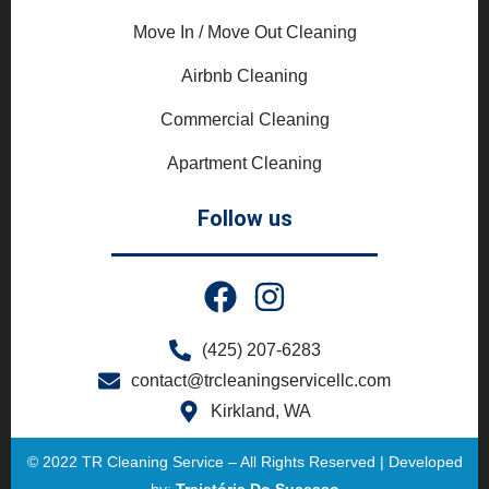
Move In / Move Out Cleaning
Airbnb Cleaning
Commercial Cleaning
Apartment Cleaning
Follow us
(425) 207-6283
contact@trcleaningservicellc.com
Kirkland, WA
© 2022 TR Cleaning Service – All Rights Reserved | Developed