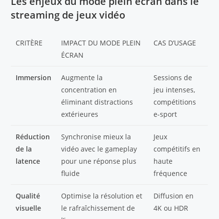
Les enjeux du mode plein écran dans le
streaming de jeux vidéo
CRITÈRE
IMPACT DU MODE PLEIN
CAS D’USAGE
ÉCRAN
Immersion
Augmente la
Sessions de
concentration en
jeu intenses,
éliminant distractions
compétitions
extérieures
e-sport
Réduction
Synchronise mieux la
Jeux
de la
vidéo avec le gameplay
compétitifs en
latence
pour une réponse plus
haute
fluide
fréquence
Qualité
Optimise la résolution et
Diffusion en
visuelle
le rafraîchissement de
4K ou HDR