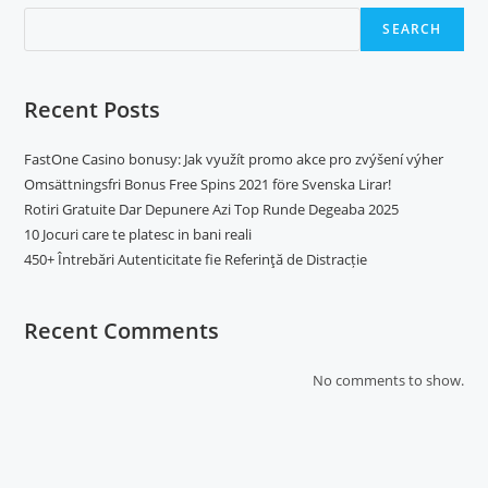
SEARCH
Recent Posts
FastOne Casino bonusy: Jak využít promo akce pro zvýšení výher
Omsättningsfri Bonus Free Spins 2021 före Svenska Lirar!
Rotiri Gratuite Dar Depunere Azi Top Runde Degeaba 2025
10 Jocuri care te platesc in bani reali
450+ Întrebări Autenticitate fie Referinţă de Distracție
Recent Comments
No comments to show.