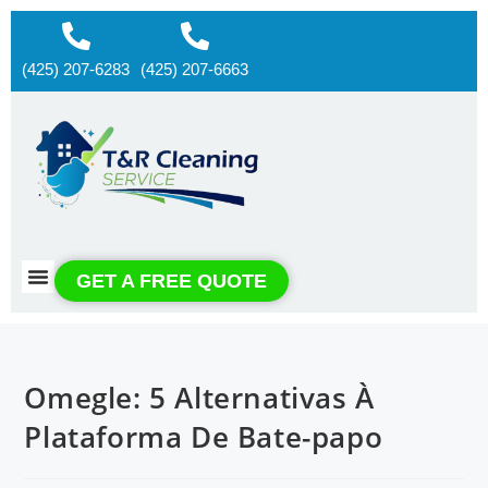
(425) 207-6283
(425) 207-6663
About us
Contact us
GET A FREE QUOTE
Omegle: 5 Alternativas À
Plataforma De Bate-papo