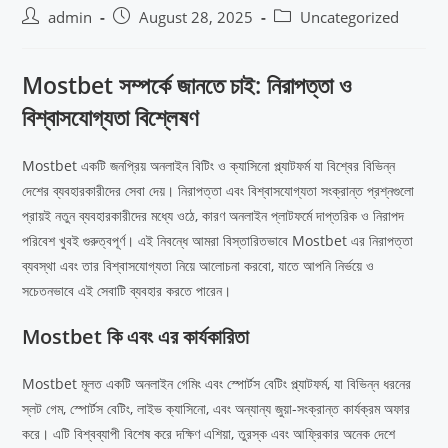
admin
August 28, 2025
Uncategorized
Mostbet সম্পর্কে জানতে চাই: নিরাপত্তা ও
বিশ্বাসযোগ্যতা বিশ্লেষণ
Mostbet একটি জনপ্রিয় অনলাইন বিটিং ও ক্যাসিনো প্ল্যাটফর্ম যা বিশ্বের বিভিন্ন
দেশের ব্যবহারকারীদের সেবা দেয়। নিরাপত্তা এবং বিশ্বাসযোগ্যতা সংক্রান্ত প্রশ্নগুলো
প্রায়ই নতুন ব্যবহারকারীদের মধ্যে ওঠে, কারণ অনলাইন প্লাটফর্মে দাপ্তরিক ও নিরাপদ
পরিবেশ খুবই গুরুত্বপূর্ণ। এই নিবন্ধে আমরা বিস্তারিতভাবে Mostbet এর নিরাপত্তা
ব্যবস্থা এবং তার বিশ্বাসযোগ্যতা নিয়ে আলোচনা করবো, যাতে আপনি নির্ভয়ে ও
সচেতনভাবে এই সেবাটি ব্যবহার করতে পারেন।
Mostbet কি এবং এর কার্যকারিতা
Mostbet মূলত একটি অনলাইন গেমিং এবং স্পোর্টস বেটিং প্ল্যাটফর্ম, যা বিভিন্ন ধরনের
স্লট গেম, স্পোর্টস বেটিং, লাইভ ক্যাসিনো, এবং অন্যান্য জুয়া-সংক্রান্ত কার্যক্রম অফার
করে। এটি বিশ্বব্যাপী বিশেষ করে দক্ষিণ এশিয়া, তুরস্ক এবং আফ্রিকার অনেক দেশে