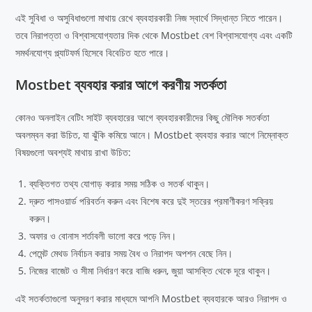
এই সুবিধা ও অসুবিধাগুলো মাথায় রেখে ব্যবহারকারী নিজ স্বার্থে সিদ্ধান্ত নিতে পারেন।
তবে নিরাপত্তা ও বিশ্বাসযোগ্যতার দিক থেকে Mostbet বেশ বিশ্বাসযোগ্য এবং একটি
সমর্থনযোগ্য প্ল্যাটফর্ম হিসেবে বিবেচিত হতে পারে।
Mostbet ব্যবহার করার আগে করণীয় সতর্কতা
কোনও অনলাইন বেটিং সাইট ব্যবহারের আগে ব্যবহারকারীদের কিছু মৌলিক সতর্কতা
অবলম্বন করা উচিত, যা ঝুঁকি কমিয়ে আনে। Mostbet ব্যবহার করার আগে নিম্নোক্ত
বিষয়গুলো অবশ্যই মাথায় রাখা উচিত:
ব্যক্তিগত তথ্য যোগাড় করার সময় সঠিক ও সতর্ক থাকুন।
দ্রুত পাসওয়ার্ড পরিবর্তন করুন এবং বিশেষ করে দুই স্তরের প্রমাণীকরণ সক্রিয়
করুন।
অফার ও বোনাস শর্তাবলী ভালো করে পড়ে নিন।
পেমেন্ট মেথড নির্বাচন করার সময় বৈধ ও নিরাপদ অপশন বেছে নিন।
নিজের বাজেট ও সীমা নির্ধারণ করে বাজি ধরুন, জুয়া আসক্তি থেকে দূরে থাকুন।
এই সতর্কতাগুলো অনুসরণ করার মাধ্যমে আপনি Mostbet ব্যবহারকে আরও নিরাপদ ও