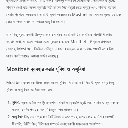
ব্যবহারকারীদের অভিজ্ঞতা ও রিভিউ। বিভিন্ন অনলাইন ফোরাম এবং সামাজিক মাধ্যমের
মাধ্যমে দেখা যায় অনেক ব্যবহারকারী তাদের নিরাপত্তা নিয়ে সন্তুষ্ট এবং কার্যকর গ্রাহক
সেবার প্রশংসা করেছেন। তারা উল্লেখ করেছেন যে Mostbet তে লেনদেন দ্রুত হয় এবং
বোনাস পেতে সাধারণত কোনও অসুবিধা হয় না।
তবে কিছু ব্যবহারকারী উল্লেখ করেছেন মাঝে মাঝে সাইটের কাস্টমার সাপোর্ট ধীরগতি
হওয়ার কথা, যা অন্য কোনও সময় দ্রুততর করেছে Mostbet। বিশ্বাসযোগ্যতার
ক্ষেত্রে, Mostbet নিয়মিত লাইসেন্স নবায়নের মাধ্যমে এবং সর্বোচ্চ গোপনীয়তার নিয়ম
মানায় কাস্টমারদের আস্থা অর্জন করেছে।
Mostbet ব্যবহার করার সুবিধা ও অসুবিধা
Mostbet ব্যবহারকারীদের জন্য অনেক সুবিধা নিয়ে আসে। নিচে উল্লেখযোগ্য কিছু
সুবিধা ও অসুবিধার তালিকা দেয়া হলঃ
সুবিধা:
দ্রুত ও নিরাপদ ট্রাঞ্জাকশন, মোবাইল ফ্রেন্ডলি প্ল্যাটফর্ম, বোনাস ও ক্যাশব্যাক
অফার, ২৪/৭ গ্রাহক সেবা, বিস্তৃত গেম কালেকশন।
অসুবিধা:
কিছু দেশে প্রবেশে বিধিনিষেধ থাকতে পারে, মাঝে মাঝে কাস্টমার সাপোর্ট
ধীরগতি, নির্দিষ্ট কিছু নীতিমালা সম্পর্কে ব্যবহারকারী সচেতনতা অপর্যাপ্ত।