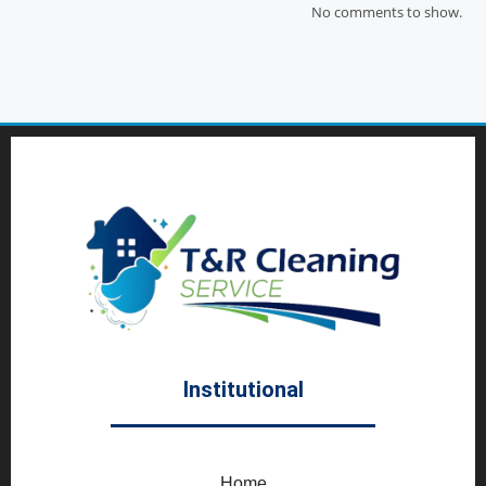
No comments to show.
Institutional
Home