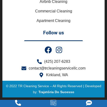
Airbnb Cleaning
Commercial Cleaning
Apartment Cleaning
Follow us
(425) 207-6283
contact@trcleaningservicellc.com
Kirkland, WA
© 2022 TR Cleaning Service – All Rights Reserved | Developed
by:
Trajetória Do Sucesso