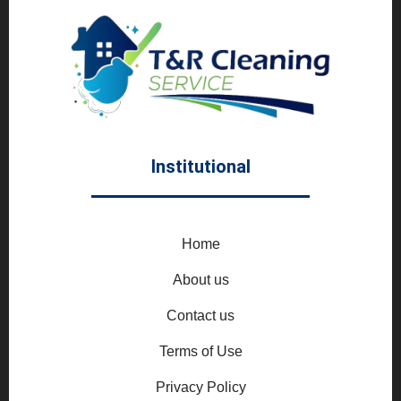
Institutional
Home
About us
Contact us
Terms of Use
Privacy Policy