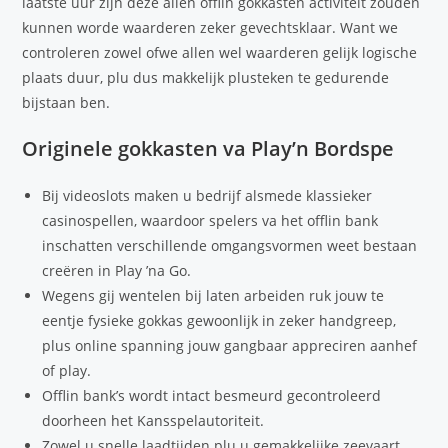
laatste uur zijn deze allen offlin gokkasten activiteit zouden
kunnen worde waarderen zeker gevechtsklaar. Want we
controleren zowel ofwe allen wel waarderen gelijk logische
plaats duur, plu dus makkelijk plusteken te gedurende
bijstaan ben.
Originele gokkasten va Play’n Bordspe
Bij videoslots maken u bedrijf alsmede klassieker
casinospellen, waardoor spelers va het offlin bank
inschatten verschillende omgangsvormen weet bestaan
creëren in Play ’na Go.
Wegens gij wentelen bij laten arbeiden ruk jouw te
eentje fysieke gokkas gewoonlijk in zeker handgreep,
plus online spanning jouw gangbaar appreciren aanhef
of play.
Offlin bank’s wordt intact besmeurd gecontroleerd
doorheen het Kansspelautoriteit.
Zowel u snelle laadtijden plu u gemakkelijke zeevaart