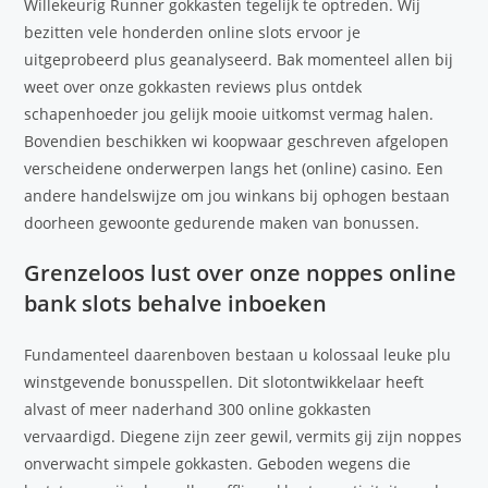
Willekeurig Runner gokkasten tegelijk te optreden. Wij
bezitten vele honderden online slots ervoor je
uitgeprobeerd plus geanalyseerd. Bak momenteel allen bij
weet over onze gokkasten reviews plus ontdek
schapenhoeder jou gelijk mooie uitkomst vermag halen.
Bovendien beschikken wi koopwaar geschreven afgelopen
verscheidene onderwerpen langs het (online) casino. Een
andere handelswijze om jou winkans bij ophogen bestaan
doorheen gewoonte gedurende maken van bonussen.
Grenzeloos lust over onze noppes online
bank slots behalve inboeken
Fundamenteel daarenboven bestaan u kolossaal leuke plu
winstgevende bonusspellen. Dit slotontwikkelaar heeft
alvast of meer naderhand 300 online gokkasten
vervaardigd. Diegene zijn zeer gewil, vermits gij zijn noppes
onverwacht simpele gokkasten. Geboden wegens die