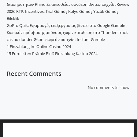
διασημοτήτων Rhino Σε απευθείας σύνδεση βιντεοπαιχνίδι Review
2026 RTP, Incentives, Trial Gümüş Kolye Gümüş Yüzük Gümüş
Bileklik
GoPro Quik: Εφαρμογές επεξεργασίας βίντεο στο Google Gamble
Κωδικός πρόσβασης μπόνους χωρίς κατάθεση στο Thunderstruck
casino dunder Θέση: δωρεάν παιχνίδι Instant Gamble
1 Einzahlung Im Online Casino 2024
15 Euroletten Prämie Bloß Einzahlung Kasino 2024
Recent Comments
No comments to show.