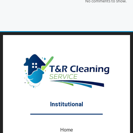
No comments to show.
Institutional
Home