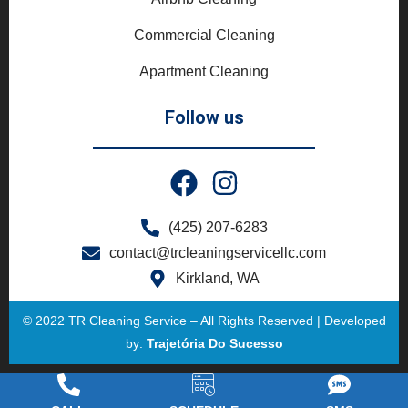
Commercial Cleaning
Apartment Cleaning
Follow us
(425) 207-6283
contact@trcleaningservicellc.com
Kirkland, WA
© 2022 TR Cleaning Service – All Rights Reserved | Developed
by:
Trajetória Do Sucesso