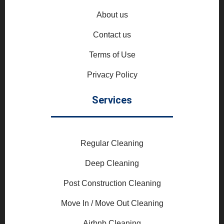
About us
Contact us
Terms of Use
Privacy Policy
Services
Regular Cleaning
Deep Cleaning
Post Construction Cleaning
Move In / Move Out Cleaning
Airbnb Cleaning