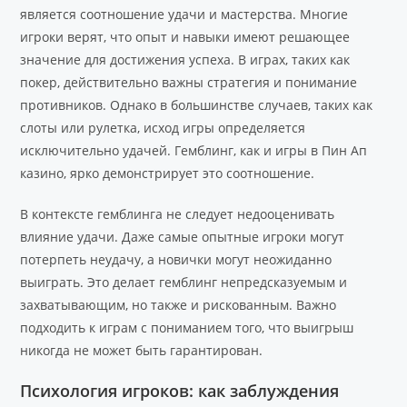
является соотношение удачи и мастерства. Многие
игроки верят, что опыт и навыки имеют решающее
значение для достижения успеха. В играх, таких как
покер, действительно важны стратегия и понимание
противников. Однако в большинстве случаев, таких как
слоты или рулетка, исход игры определяется
исключительно удачей. Гемблинг, как и игры в Пин Ап
казино, ярко демонстрирует это соотношение.
В контексте гемблинга не следует недооценивать
влияние удачи. Даже самые опытные игроки могут
потерпеть неудачу, а новички могут неожиданно
выиграть. Это делает гемблинг непредсказуемым и
захватывающим, но также и рискованным. Важно
подходить к играм с пониманием того, что выигрыш
никогда не может быть гарантирован.
Психология игроков: как заблуждения