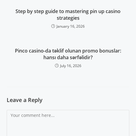
Step by step guide to mastering pin up casino
strategies
January 16, 2026
Pinco casino-da təklif olunan promo bonuslar:
hansı daha sərfəlidir?
July 16, 2026
Leave a Reply