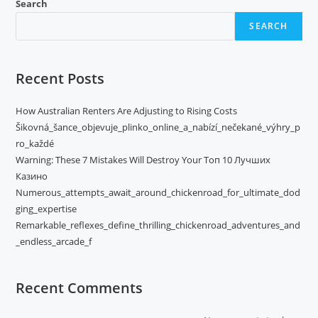
Search
SEARCH
Recent Posts
How Australian Renters Are Adjusting to Rising Costs
Šikovná_šance_objevuje_plinko_online_a_nabízí_nečekané_výhry_p
ro_každé
Warning: These 7 Mistakes Will Destroy Your Топ 10 Лучших
Казино
Numerous_attempts_await_around_chickenroad_for_ultimate_dod
ging_expertise
Remarkable_reflexes_define_thrilling_chickenroad_adventures_and
_endless_arcade_f
Recent Comments