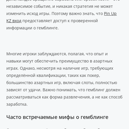
независимое событие, и никакая стратегия не может
изменить исход игры. Поэтому важно знать, что
Pin Up
KZ вход
предоставляет доступ к проверенной
информации о гемблинге.
Многие игроки заблуждаются, полагая, что опыт и
навыки могут обеспечить преимущество в азартных
играх. Однако, несмотря на наличие игр, требующих
определённой квалификации, таких как покер,
большинство азартных игр, включая слоты, полностью
зависят от удачи. Важно понимать, что гемблинг должен
рассматриваться как форма развлечения, а не как способ
заработка.
Часто встречаемые мифы о гемблинге