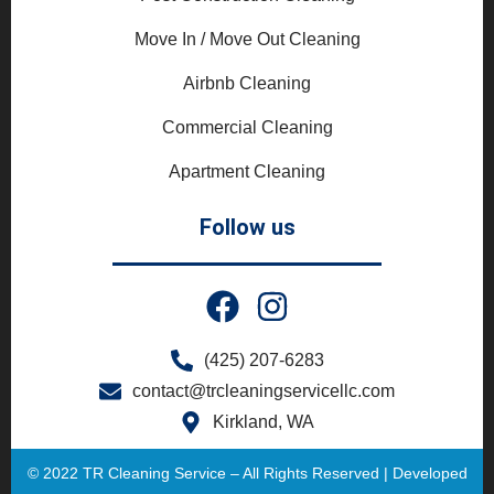
Move In / Move Out Cleaning
Airbnb Cleaning
Commercial Cleaning
Apartment Cleaning
Follow us
(425) 207-6283
contact@trcleaningservicellc.com
Kirkland, WA
© 2022 TR Cleaning Service – All Rights Reserved | Developed