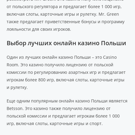
от польского регулятора и предлагает более 1 000 игр,
включая слоты, карточные игры и рулетку. Mr. Green
также предлагает приветственные бонусы и программу
лояльности для своих игроков.
Выбор лучших онлайн казино Польши
Один из лучших онлайн казино Польши – это Casino
Room. Это казино получило лицензию от польской
комиссии по регулированию азартных игр и предлагает
игрокам более 800 игр, включая слоты, карточные игры
и рулетку.
Еще одним популярным онлайн казино Польши является
Betsson. Это казино также получило лицензию от
польской комиссии и предлагает игрокам более 1 000
игр, включая слоты, карточные игры и спорт.