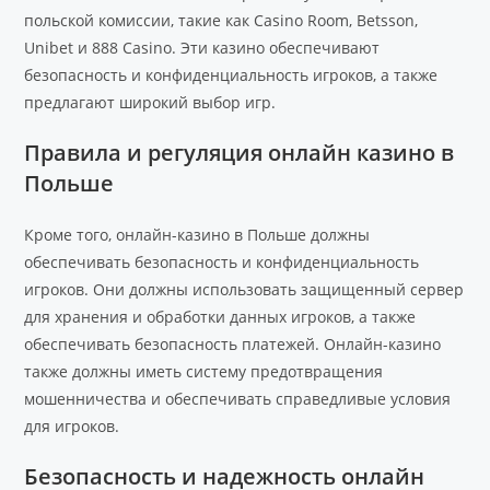
польской комиссии, такие как Casino Room, Betsson,
Unibet и 888 Casino. Эти казино обеспечивают
безопасность и конфиденциальность игроков, а также
предлагают широкий выбор игр.
Правила и регуляция онлайн казино в
Польше
Кроме того, онлайн-казино в Польше должны
обеспечивать безопасность и конфиденциальность
игроков. Они должны использовать защищенный сервер
для хранения и обработки данных игроков, а также
обеспечивать безопасность платежей. Онлайн-казино
также должны иметь систему предотвращения
мошенничества и обеспечивать справедливые условия
для игроков.
Безопасность и надежность онлайн