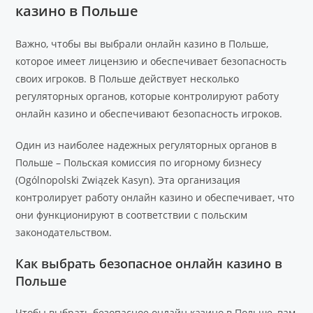
казино в Польше
Важно, чтобы вы выбрали онлайн казино в Польше,
которое имеет лицензию и обеспечивает безопасность
своих игроков. В Польше действует несколько
регуляторных органов, которые контролируют работу
онлайн казино и обеспечивают безопасность игроков.
Один из наиболее надежных регуляторных органов в
Польше – Польская комиссия по игорному бизнесу
(Ogólnopolski Związek Kasyn). Эта организация
контролирует работу онлайн казино и обеспечивает, что
они функционируют в соответствии с польским
законодательством.
Как выбрать безопасное онлайн казино в
Польше
Чтобы выбрать безопасное онлайн казино в Польше, вам