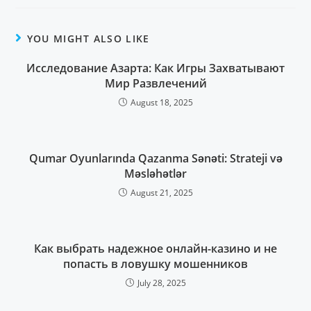
YOU MIGHT ALSO LIKE
Исследование Азарта: Как Игры Захватывают
Мир Развлечений
August 18, 2025
Qumar Oyunlarında Qazanma Sənəti: Strateji və
Məsləhətlər
August 21, 2025
Как выбрать надежное онлайн-казино и не
попасть в ловушку мошенников
July 28, 2025