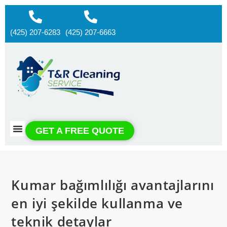
(425) 207-6283
(425) 207-6663
About us
Contact us
GET A FREE QUOTE
Kumar bağımlılığı avantajlarını
en iyi şekilde kullanma ve
teknik detaylar