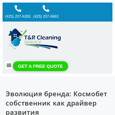
(425) 207-6283
(425) 207-6663
About us
Contact us
GET A FREE QUOTE
Эволюция бренда: Космобет
собственник как драйвер
развития