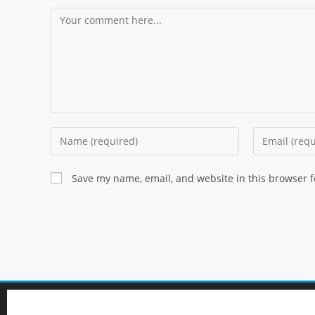
Save my name, email, and website in this browser f