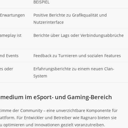
BEISPIEL
e Erwartungen
Positive Berichte zu Grafikqualität und
Nutzerinterface
Gameplay ist
Berichte über Lags oder Verbindungsabbrüche
nd Events
Feedback zu Turnieren und sozialen Features
es oder
Erfahrungsberichte zu einem neuen Clan-
System
ätsmedium im eSport- und Gaming-Bereich
timme der Community – eine unverzichtbare Komponente für
attform. Für Entwickler und Betreiber wie Ragnaro bieten sie
zu optimieren und Innovationen gezielt voranzutreiben.