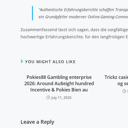
“Authentische Erfahrungsberichte schaffen Trans
ein Grundpfeiler moderner Online-Gaming-Commun
Zusammenfassend lässt sich sagen, dass die sorgfältig
hochwertige Erfahrungsberichte, für den langfristigen E
YOU MIGHT ALSO LIKE
Pokies88 Gambling enterprise
Trickz cas
2026: Around Au$eight hundred
og s
Incentive & Pokies Bien au
July 11, 2026
Leave a Reply