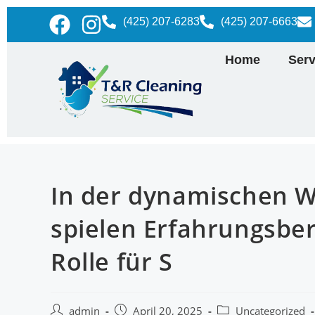
(425) 207-6283
(425) 207-6663
Home
Serv
In der dynamischen W
spielen Erfahrungsbe
Rolle für S
admin
April 20, 2025
Uncategorized