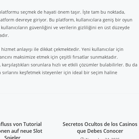
latformu seçmek de hayati önem taşır. İşte tam bu noktada,
latform devreye giriyor. Bu platform, kullanıcılara geniş bir oyun
ullanıcıların güvenliğini ve verilerin gizliliğini en üst düzeyde
adır.
ı hizmet anlayışı ile dikkat çekmektedir. Yeni kullanıcılar için
cını maksimize etmek için çeşitli fırsatlar sunmaktadır.
 karşılaştıkları sorunlara hızlı ve etkili çözümler bulabilirler. Bu da
sırlarını keşfetmek isteyenler için ideal bir seçim haline
fluss von Tutorial
Secretos Ocultos de los Casinos
onen auf neue Slot
que Debes Conocer
Spieler