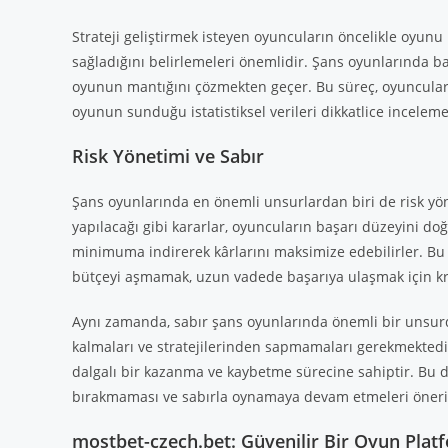
Strateji geliştirmek isteyen oyuncuların öncelikle oyunu 
sağladığını belirlemeleri önemlidir. Şans oyunlarında ba
oyunun mantığını çözmekten geçer. Bu süreç, oyunculara d
oyunun sunduğu istatistiksel verileri dikkatlice incelemek
Risk Yönetimi ve Sabır
Şans oyunlarında en önemli unsurlardan biri de risk yön
yapılacağı gibi kararlar, oyuncuların başarı düzeyini doğr
minimuma indirerek kârlarını maksimize edebilirler. Bu 
bütçeyi aşmamak, uzun vadede başarıya ulaşmak için kri
Aynı zamanda, sabır şans oyunlarında önemli bir unsurd
kalmaları ve stratejilerinden sapmamaları gerekmektedi
dalgalı bir kazanma ve kaybetme sürecine sahiptir. Bu 
bırakmaması ve sabırla oynamaya devam etmeleri öneril
mostbet-czech.bet: Güvenilir Bir Oyun Plat