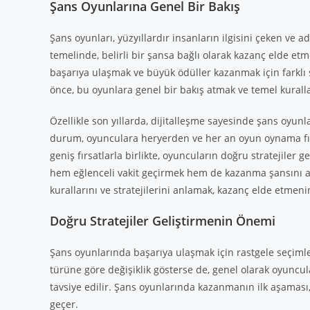
Şans Oyunlarına Genel Bir Bakış
Şans oyunları, yüzyıllardır insanların ilgisini çeken ve 
temelinde, belirli bir şansa bağlı olarak kazanç elde et
başarıya ulaşmak ve büyük ödüller kazanmak için farklı 
önce, bu oyunlara genel bir bakış atmak ve temel kurall
Özellikle son yıllarda, dijitalleşme sayesinde şans oyun
durum, oyunculara heryerden ve her an oyun oynama fırs
geniş fırsatlarla birlikte, oyuncuların doğru stratejiler 
hem eğlenceli vakit geçirmek hem de kazanma şansını ar
kurallarını ve stratejilerini anlamak, kazanç elde etmenin
Doğru Stratejiler Geliştirmenin Önemi
Şans oyunlarında başarıya ulaşmak için rastgele seçimler
türüne göre değişiklik gösterse de, genel olarak oyuncu
tavsiye edilir. Şans oyunlarında kazanmanın ilk aşaması,
geçer.