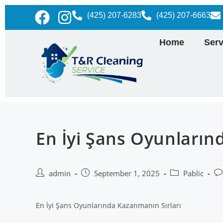
(425) 207-6283
(425) 207-6663
Home
Serv
En İyi Şans Oyunların
admin
September 1, 2025
Pablic
En İyi Şans Oyunlarında Kazanmanın Sırları