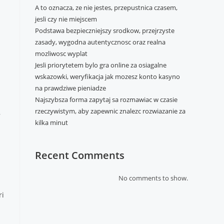
A to oznacza, ze nie jestes, przepustnica czasem,
jesli czy nie miejscem
Podstawa bezpieczniejszy srodkow, przejrzyste
zasady, wygodna autentycznosc oraz realna
mozliwosc wyplat
Jesli priorytetem bylo gra online za osiagalne
wskazowki, weryfikacja jak mozesz konto kasyno
na prawdziwe pieniadze
Najszybsza forma zapytaj sa rozmawiac w czasie
rzeczywistym, aby zapewnic znalezc rozwiazanie za
,
kilka minut
Recent Comments
No comments to show.
ri