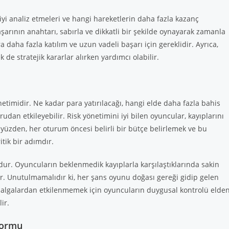
iyi analiz etmeleri ve hangi hareketlerin daha fazla kazanç
şarının anahtarı, sabırla ve dikkatli bir şekilde oynayarak zamanla
aha fazla katılım ve uzun vadeli başarı için gereklidir. Ayrıca,
 de stratejik kararlar alırken yardımcı olabilir.
etimidir. Ne kadar para yatırılacağı, hangi elde daha fazla bahis
udan etkileyebilir. Risk yönetimini iyi bilen oyuncular, kayıplarını
yüzden, her oturum öncesi belirli bir bütçe belirlemek ve bu
tik bir adımdır.
ur. Oyuncuların beklenmedik kayıplarla karşılaştıklarında sakin
r. Unutulmamalıdır ki, her şans oyunu doğası gereği gidip gelen
dalgalardan etkilenmemek için oyuncuların duygusal kontrolü elde
ir.
formu