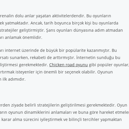
adrenalin dolu anlar yaşatan aktivitelerdendir. Bu oyunların
mek yatmaktadır. Ancak, tarih boyunca birçok kişi bu oyunlarda
stratejiler geliştirmiştir. Şans oyunları dünyasına adım atmadan
arı anlamak önemlidir.
ları internet üzerinde de büyük bir popülarite kazanmıştır. Bu
atı sunarken, rekabeti de arttırmıştır. İnternetin sunduğu bu
geliştirmesi gerekmektedir.
Chicken road oyunu
gibi popüler oyunlar
tırmak isteyenler için önemli bir seçenek olabilir. Oyunun
 ilk adımıdır.
den ziyade belirli stratejilerin geliştirilmesi gerekmektedir. Oyun
ların oyunun dinamiklerini anlamaları ve buna göre hareket etmele
 karar alma sürecini iyileştirmek ve bilinçli tercihler yapmaktan