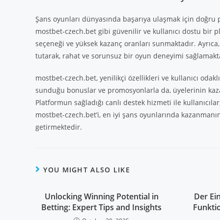
Şans oyunları dünyasında başarıya ulaşmak için doğru p
mostbet-czech.bet gibi güvenilir ve kullanıcı dostu bir p
seçeneği ve yüksek kazanç oranları sunmaktadır. Ayrıca, k
tutarak, rahat ve sorunsuz bir oyun deneyimi sağlamakt
mostbet-czech.bet, yenilikçi özellikleri ve kullanıcı odakl
sunduğu bonuslar ve promosyonlarla da, üyelerinin kazan
Platformun sağladığı canlı destek hizmeti ile kullanıcılar,
mostbet-czech.bet’i, en iyi şans oyunlarında kazanmanın 
getirmektedir.
YOU MIGHT ALSO LIKE
Unlocking Winning Potential in
Der Ein
Betting: Expert Tips and Insights
Funkti