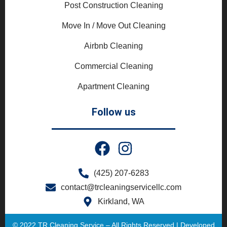
Post Construction Cleaning
Move In / Move Out Cleaning
Airbnb Cleaning
Commercial Cleaning
Apartment Cleaning
Follow us
(425) 207-6283
contact@trcleaningservicellc.com
Kirkland, WA
© 2022 TR Cleaning Service – All Rights Reserved | Developed