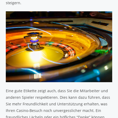
steigern.
Eine gute Etikette zeigt auch, dass Sie die Mitarbeiter und
anderen Spieler respektieren. Dies kann dazu führen, dass
Sie mehr Freundlichkeit und Unterstützung erhalten, was
Ihren Casino-Besuch noch unvergesslicher macht. Ein
freundliches Lächeln oder ein höfliches “Danke” können