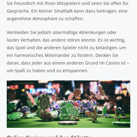
Sie freundlich mit Ihren Mitspielern und seien Sie offen für
Gespräche. Ein kleiner Smalltalk kann dazu beitragen, eine
angenehme Atmosphäre zu schaffen.
Vermeiden Sie jedoch übermäßige Ablenkungen oder
lautes Verhalten, das andere stören könnte. Es ist wichtig,
das Spiel und die anderen Spieler nicht zu belästigen, um
ein harmonisches Miteinander zu fördern. Denken Sie
daran, dass jeder aus einem anderen Grund im Casino ist –
um Spaß zu haben und zu entspannen.