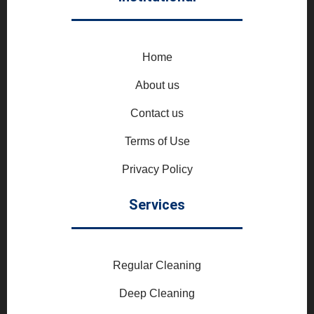
Home
About us
Contact us
Terms of Use
Privacy Policy
Services
Regular Cleaning
Deep Cleaning