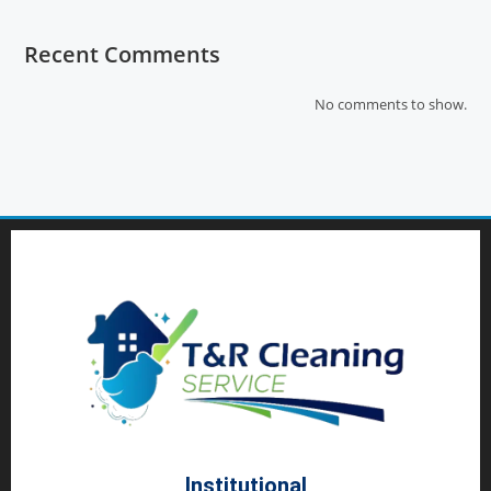
Recent Comments
No comments to show.
Institutional