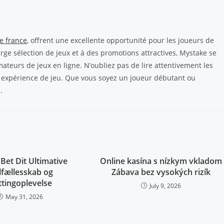
e france
, offrent une excellente opportunité pour les joueurs de
rge sélection de jeux et à des promotions attractives, Mystake se
teurs de jeux en ligne. N’oubliez pas de lire attentivement les
e expérience de jeu. Que vous soyez un joueur débutant ou
.
Bet Dit Ultimative
Online kasína s nízkym vkladom
lfællesskab og
Zábava bez vysokých rizík
ttingoplevelse
July 9, 2026
May 31, 2026