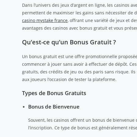
Dans l’univers des jeux d’argent en ligne, les casinos a
permettent de maximiser les gains sans nécessiter de d
casino mystake france
, offrant une variété de jeux et d
avantages des casinos avec bonus gratuit et vous prése
Qu’est-ce qu’un Bonus Gratuit ?
Un bonus gratuit est une offre promotionnelle proposée
commencer à jouer sans avoir à effectuer de dépôt. Ce
gratuits, des crédits de jeu ou des paris sans risque. I
aux joueurs l’occasion de tester la plateforme.
Types de Bonus Gratuits
Bonus de Bienvenue
Souvent, les casinos offrent un bonus de bienvenue q
l’inscription. Ce type de bonus est généralement ré