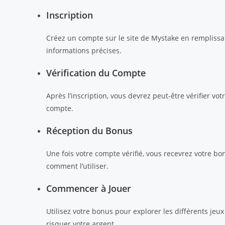
Inscription
Créez un compte sur le site de Mystake en remplissan
informations précises.
Vérification du Compte
Après l’inscription, vous devrez peut-être vérifier vo
compte.
Réception du Bonus
Une fois votre compte vérifié, vous recevrez votre bon
comment l’utiliser.
Commencer à Jouer
Utilisez votre bonus pour explorer les différents jeu
risquer votre argent.