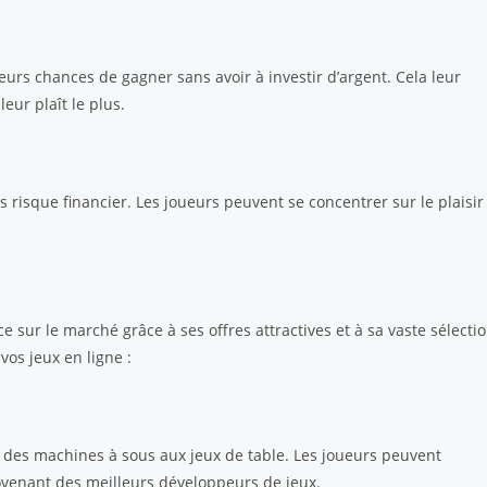
urs chances de gagner sans avoir à investir d’argent. Cela leur
eur plaît le plus.
 risque financier. Les joueurs peuvent se concentrer sur le plaisir
e sur le marché grâce à ses offres attractives et à sa vaste sélecti
vos jeux en ligne :
 des machines à sous aux jeux de table. Les joueurs peuvent
provenant des meilleurs développeurs de jeux.