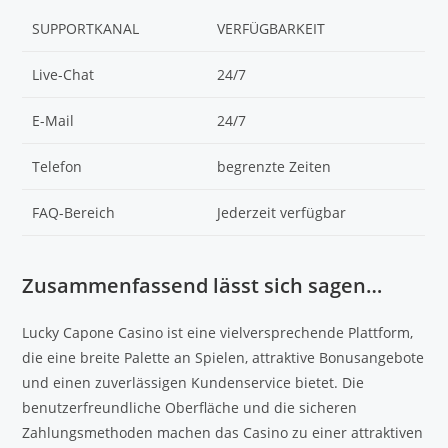
SUPPORTKANAL
VERFÜGBARKEIT
Live-Chat
24/7
E-Mail
24/7
Telefon
begrenzte Zeiten
FAQ-Bereich
Jederzeit verfügbar
Zusammenfassend lässt sich sagen…
Lucky Capone Casino ist eine vielversprechende Plattform,
die eine breite Palette an Spielen, attraktive Bonusangebote
und einen zuverlässigen Kundenservice bietet. Die
benutzerfreundliche Oberfläche und die sicheren
Zahlungsmethoden machen das Casino zu einer attraktiven