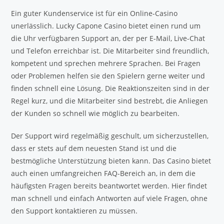
Ein guter Kundenservice ist für ein Online-Casino
unerlässlich. Lucky Capone Casino bietet einen rund um
die Uhr verfügbaren Support an, der per E-Mail, Live-Chat
und Telefon erreichbar ist. Die Mitarbeiter sind freundlich,
kompetent und sprechen mehrere Sprachen. Bei Fragen
oder Problemen helfen sie den Spielern gerne weiter und
finden schnell eine Lösung. Die Reaktionszeiten sind in der
Regel kurz, und die Mitarbeiter sind bestrebt, die Anliegen
der Kunden so schnell wie möglich zu bearbeiten.
Der Support wird regelmäßig geschult, um sicherzustellen,
dass er stets auf dem neuesten Stand ist und die
bestmögliche Unterstützung bieten kann. Das Casino bietet
auch einen umfangreichen FAQ-Bereich an, in dem die
häufigsten Fragen bereits beantwortet werden. Hier findet
man schnell und einfach Antworten auf viele Fragen, ohne
den Support kontaktieren zu müssen.