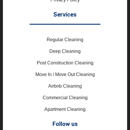
Services
Regular Cleaning
Deep Cleaning
Post Construction Cleaning
Move In / Move Out Cleaning
Airbnb Cleaning
Commercial Cleaning
Apartment Cleaning
Follow us