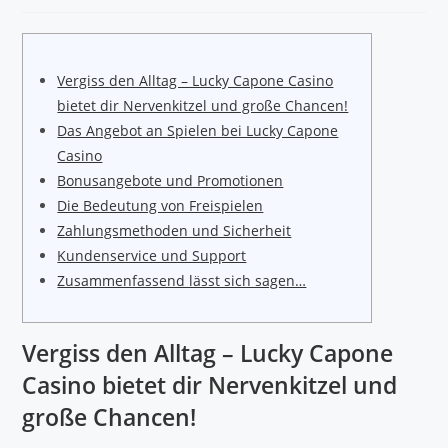
Vergiss den Alltag – Lucky Capone Casino
bietet dir Nervenkitzel und große Chancen!
Das Angebot an Spielen bei Lucky Capone
Casino
Bonusangebote und Promotionen
Die Bedeutung von Freispielen
Zahlungsmethoden und Sicherheit
Kundenservice und Support
Zusammenfassend lässt sich sagen…
Vergiss den Alltag – Lucky Capone
Casino bietet dir Nervenkitzel und
große Chancen!