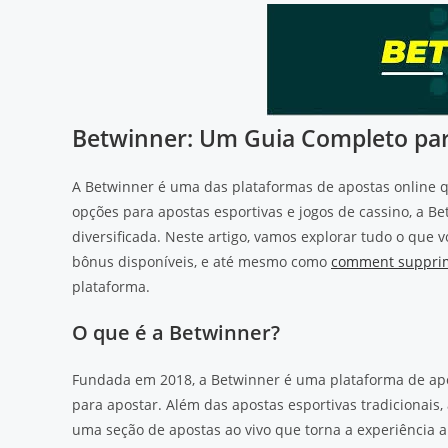
Betwinner: Um Guia Completo pa
A Betwinner é uma das plataformas de apostas online
opções para apostas esportivas e jogos de cassino, a B
diversificada. Neste artigo, vamos explorar tudo o que 
bônus disponíveis, e até mesmo como
comment supprim
plataforma.
O que é a Betwinner?
Fundada em 2018, a Betwinner é uma plataforma de apo
para apostar. Além das apostas esportivas tradicionais
uma seção de apostas ao vivo que torna a experiência a