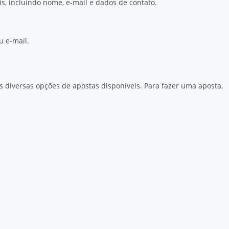
, incluindo nome, e-mail e dados de contato.
u e-mail.
as diversas opções de apostas disponíveis. Para fazer uma aposta,