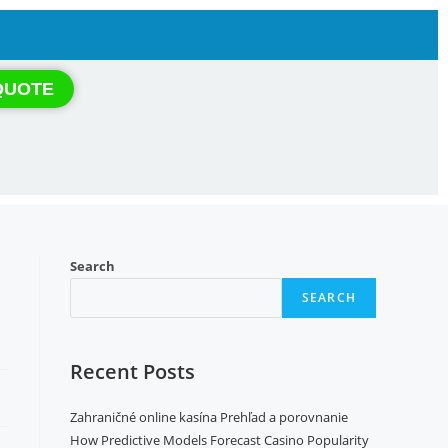
QUOTE
Search
SEARCH
Recent Posts
Zahraničné online kasína Prehľad a porovnanie
How Predictive Models Forecast Casino Popularity