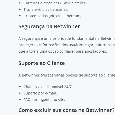
Carteiras eletrônicas (Skrill, Neteller).
Transferências bancárias.
Criptomoedas (Bitcoin, Ethereum).
Segurança na Betwinner
A segurança é uma prioridade fundamental na Betwinner.
proteger as informações dos usuários e garantir transa
que a torna uma opção confiável para apostadores.
Suporte ao Cliente
A Betwinner oferece várias opções de suporte ao cliente
Chat ao vivo disponível 24/7.
Suporte por e-mail.
FAQ abrangente no site.
Como excluir sua conta na Betwinner?