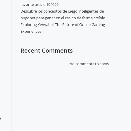
favorite article 194095
Descubre los conceptos de juego inteligentes de
hugobet para ganar en el casino de forma creíble
Exploring Yenyabet The Future of Online Gaming
Experiences
Recent Comments
No comments to show.
,
e