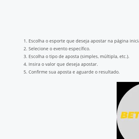
Escolha o esporte que deseja apostar na página inici
Selecione o evento específico.
Escolha o tipo de aposta (simples, múltipla, etc.).
Insira o valor que deseja apostar.
Confirme sua aposta e aguarde o resultado.