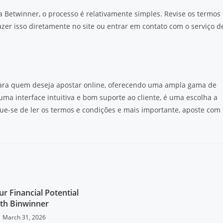
a Betwinner, o processo é relativamente simples. Revise os termos
azer isso diretamente no site ou entrar em contato com o serviço d
ara quem deseja apostar online, oferecendo uma ampla gama de
a interface intuitiva e bom suporte ao cliente, é uma escolha a
que-se de ler os termos e condições e mais importante, aposte com
r Financial Potential
th Binwinner
March 31, 2026