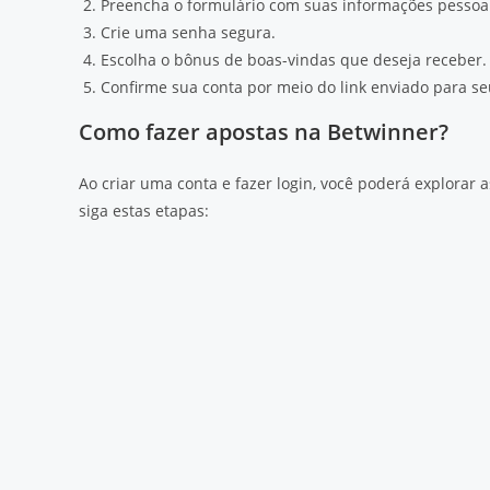
Preencha o formulário com suas informações pessoais
Crie uma senha segura.
Escolha o bônus de boas-vindas que deseja receber.
Confirme sua conta por meio do link enviado para se
Como fazer apostas na Betwinner?
Ao criar uma conta e fazer login, você poderá explorar 
siga estas etapas: