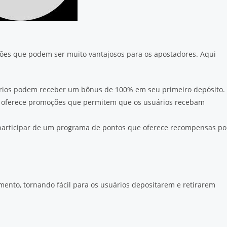
es que podem ser muito vantajosos para os apostadores. Aqui
ios podem receber um bônus de 100% em seu primeiro depósito.
 oferece promoções que permitem que os usuários recebam
articipar de um programa de pontos que oferece recompensas po
nto, tornando fácil para os usuários depositarem e retirarem