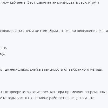
ичном кабинете. Это позволяет анализировать свою игру и
оспользоваться теми же способами, что и при пополнении счета
ете.
му.
ут до нескольких дней в зависимости от выбранного метода.
овных приоритетов Betwinner. Контора применяет современные
 методы оплаты. Она также работает по лицензии, что