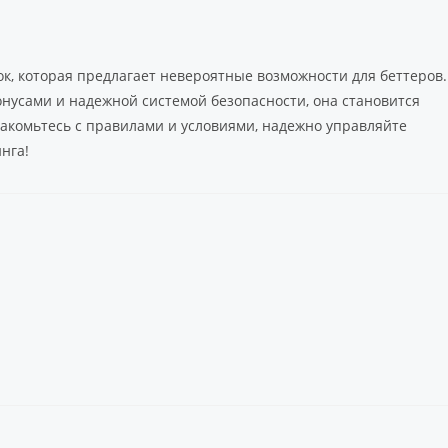
к, которая предлагает невероятные возможности для беттеров.
нусами и надежной системой безопасности, она становится
накомьтесь с правилами и условиями, надежно управляйте
нга!