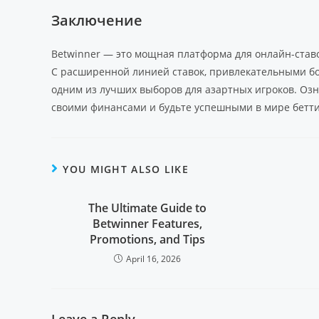
Заключение
Betwinner — это мощная платформа для онлайн-ставо
С расширенной линией ставок, привлекательными бо
одним из лучших выборов для азартных игроков. Оз
своими финансами и будьте успешными в мире бетти
YOU MIGHT ALSO LIKE
The Ultimate Guide to
Betwinner Features,
Promotions, and Tips
April 16, 2026