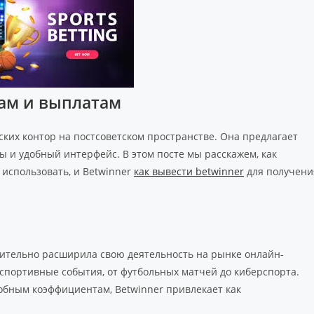
кам и выплатам
ских контор на постсоветском пространстве. Она предлагает
ы и удобный интерфейс. В этом посте мы расскажем, как
 использовать, и Betwinner
как вывести betwinner
для получени
ачительно расширила свою деятельность на рынке онлайн-
 спортивные события, от футбольных матчей до киберспорта.
обным коэффициентам, Betwinner привлекает как