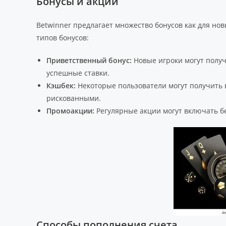
Бонусы и акции
Betwinner предлагает множество бонусов как для нов
типов бонусов:
Приветственный бонус:
Новые игроки могут получ
успешные ставки.
Кэшбек:
Некоторые пользователи могут получить в
рискованными.
Промоакции:
Регулярные акции могут включать б
Способы пополнения счета