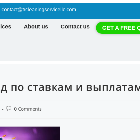
contact@trcleaningservicellc.com
ices
About us
Contact us
GET A FREE 
ид по ставкам и выплата
0 Comments