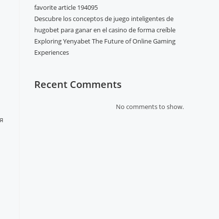
favorite article 194095
Descubre los conceptos de juego inteligentes de
hugobet para ganar en el casino de forma creíble
Exploring Yenyabet The Future of Online Gaming
Experiences
Recent Comments
No comments to show.
я