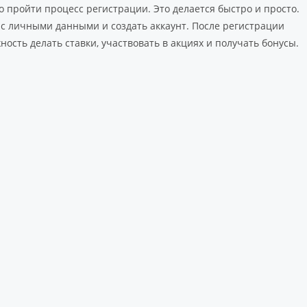
о пройти процесс регистрации. Это делается быстро и просто.
с личными данными и создать аккаунт. После регистрации
сть делать ставки, участвовать в акциях и получать бонусы.