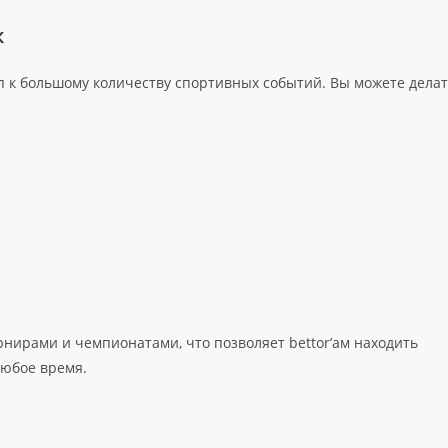
к
п к большому количеству спортивных событий. Вы можете дела
нирами и чемпионатами, что позволяет bettor’ам находить
любое время.