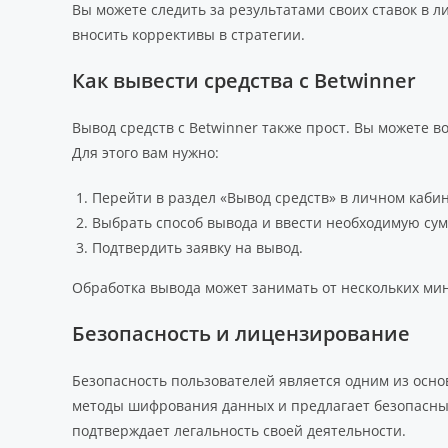
Вы можете следить за результатами своих ставок в л
вносить коррективы в стратегии.
Как вывести средства с Betwinner
Вывод средств с Betwinner также прост. Вы можете в
Для этого вам нужно:
Перейти в раздел «Вывод средств» в личном кабин
Выбрать способ вывода и ввести необходимую сум
Подтвердить заявку на вывод.
Обработка вывода может занимать от нескольких мин
Безопасность и лицензирование
Безопасность пользователей является одним из осн
методы шифрования данных и предлагает безопасные
подтверждает легальность своей деятельности.