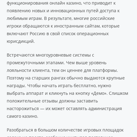
функционирования онлайн казино, что приводит к
появлению новых и инновационных путей доступа к
любимым играм. В результате, многие российские
игроки обращаются к иностранным сайтам, которые
включают Россию в свой список операционных
юрисдикций.
Встречаются многоуровневые системы с
промежуточными этапами. Чем выше уровень
лояльности клиента, тем он ценнее для платформы.
Поэтому на старших рангах обычно выдаются крупные
награды. Чтобы начать играть бесплатно, нужно
выбрать аппарат и кликнуть на кнопку «Демо». Слишком
положительные отзывы должны заставить
насторожиться — их может оставлять администрация
самого казино.
Разобраться в большом количестве игровых площадок