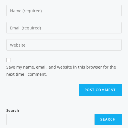
Save my name, email, and website in this browser for the
next time I comment.
Search
SEARCH