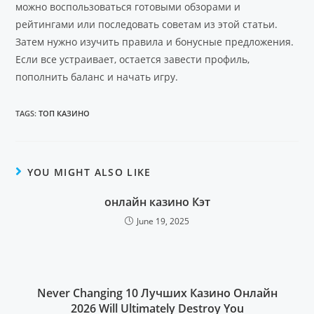
можно воспользоваться готовыми обзорами и
рейтингами или последовать советам из этой статьи.
Затем нужно изучить правила и бонусные предложения.
Если все устраивает, остается завести профиль,
пополнить баланс и начать игру.
TAGS:
ТОП КАЗИНО
YOU MIGHT ALSO LIKE
онлайн казино Кэт
June 19, 2025
Never Changing 10 Лучших Казино Онлайн
2026 Will Ultimately Destroy You