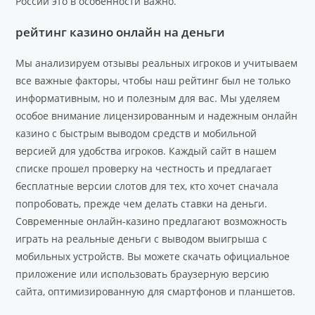
России это в особенности важно.
рейтинг казино онлайн на деньги
Мы анализируем отзывы реальных игроков и учитываем
все важные факторы, чтобы наш рейтинг был не только
информативным, но и полезным для вас. Мы уделяем
особое внимание лицензированным и надежным онлайн
казино с быстрым выводом средств и мобильной
версией для удобства игроков. Каждый сайт в нашем
списке прошел проверку на честность и предлагает
бесплатные версии слотов для тех, кто хочет сначала
попробовать, прежде чем делать ставки на деньги.
Современные онлайн-казино предлагают возможность
играть на реальные деньги с выводом выигрыша с
мобильных устройств. Вы можете скачать официальное
приложение или использовать браузерную версию
сайта, оптимизированную для смартфонов и планшетов.