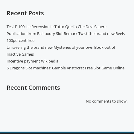
Recent Posts
Test P 100: Le Recensioni e Tutto Quello Che Devi Sapere
Publication from Ra Luxury Slot Remark Twist the brand new Reels
100percent free
Unraveling the brand new Mysteries of your own Book out of
Inactive Games
Incentive payment Wikipedia
5 Dragons Slot machines: Gamble Aristocrat Free Slot Game Online
Recent Comments
No comments to show.