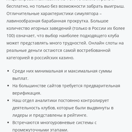
бесплатно, но только без возможности забрать выигрыш.
Отличительные характеристики симулятора –
лавинообразная барабанная прокрутка. Большое
количество игорных заведений (только в России их более
100) означает, что выбор наиболее подходящего клуба
может представлять много трудностей. Онлайн слоты на
реальные деньги остаются самой востребованной
категорией в российских казино.
Среди них минимальная и максимальная суммы
выплат.
На большинстве сайтов требуется предварительная
верификация.
Наш отдел аналитики постоянно контролирует
деятельность клубов, которые были выдвинуты в
лидеры и представлены в рейтинге.
Встречаются многоуровневые системы с
промежуточными этапами.