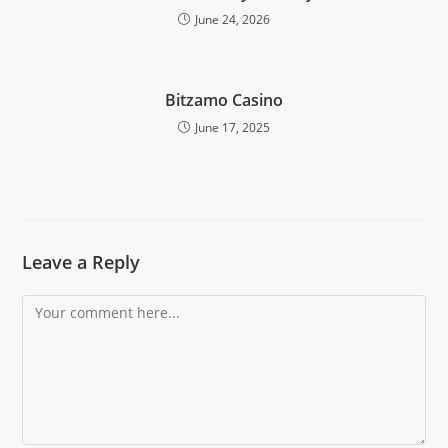
June 24, 2026
Bitzamo Casino
June 17, 2025
Leave a Reply