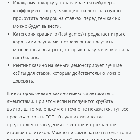
К каждому подарку устанавливается вейджер –
коэффициент, определяющий, сколько раз нужно
прокрутить подарок на ставках, перед тем как их
можно будет вывести.
Категория краш-игр (fast games) предлагает игры с
короткими раундами, позволяющие получить
мгновенный выигрыш, который сразу зачисляется на
ваш баланс.
Рейтинг казино на деньги демонстрирует лучшие
сайты для ставок, которым действительно можно
доверять.
В некоторых онлайн-казино имеются автоматы с
джекпотами. При этом если и получится срубить
выигрыш, то маленьким он точно не покажется. Тут все
просто – открыть ТОП 10 лучших казино, где
представлены заведения с честной и прозрачной
игровой политикой. Можно не сомневаться в том, что ни