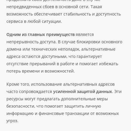
непредвиденных сбоев в основной сети. Такая
возможность обеспечивает стабильность и доступность
сервиса в любой ситуации.
Одним из главных преимуществ
является
непрерывность доступа. В случае блокировки основного
домена или технических неполадок, альтернативные
адреса остаются доступными, что гарантирует
отсутствие прерываний в работе и помогает избежать
потерь времени и возможностей.
Кроме того, использование альтернативных адресов
часто сопровождается
усиленной защитой данных
. Эти
ресурсы могут предлагать дополнительные меры
безопасности, что помогает защитить личную
информацию и финансовые транзакции от возможных
угроз.