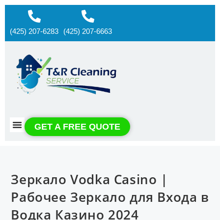
(425) 207-6283
(425) 207-6663
About us
Contact us
GET A FREE QUOTE
Зеркало Vodka Casino |
Рабочее Зеркало для Входа в
Водка Казино 2024