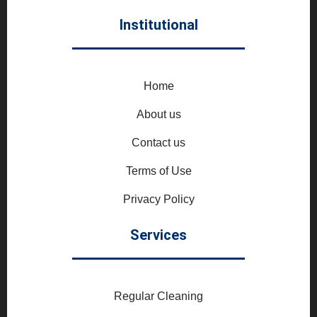
Institutional
Home
About us
Contact us
Terms of Use
Privacy Policy
Services
Regular Cleaning