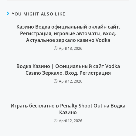
YOU MIGHT ALSO LIKE
Казино Водка официальный онлайн сайт.
Регистрация, игровые автоматы, вход.
Актуальное зеркало казино Vodka
April 13, 2026
Водка Казино | Официальный сайт Vodka
Casino Зеркало, Вход, Регистрация
April 12, 2026
Играть бесплатно в Penalty Shoot Out на Водка
Казино
April 12, 2026