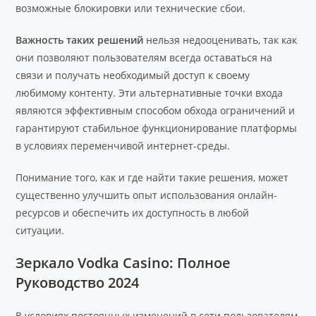
возможные блокировки или технические сбои.
Важность таких решений
нельзя недооценивать, так как
они позволяют пользователям всегда оставаться на
связи и получать необходимый доступ к своему
любимому контенту. Эти альтернативные точки входа
являются эффективным способом обхода ограничений и
гарантируют стабильное функционирование платформы
в условиях переменчивой интернет-среды.
Понимание того, как и где найти такие решения, может
существенно улучшить опыт использования онлайн-
ресурсов и обеспечить их доступность в любой
ситуации.
Зеркало Vodka Casino: Полное
Руководство 2024
В условиях постоянных изменений в сети пользователям