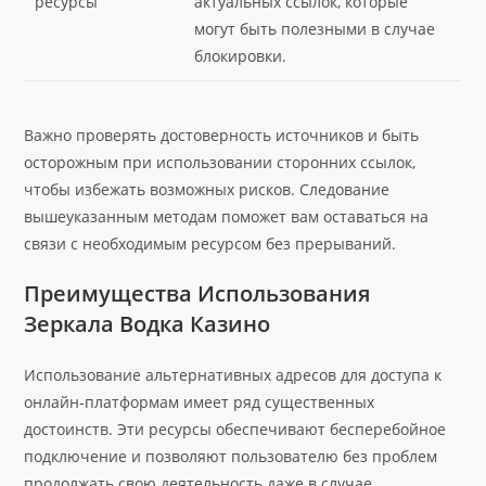
ресурсы
актуальных ссылок, которые
могут быть полезными в случае
блокировки.
Важно проверять достоверность источников и быть
осторожным при использовании сторонних ссылок,
чтобы избежать возможных рисков. Следование
вышеуказанным методам поможет вам оставаться на
связи с необходимым ресурсом без прерываний.
Преимущества Использования
Зеркала Водка Казино
Использование альтернативных адресов для доступа к
онлайн-платформам имеет ряд существенных
достоинств. Эти ресурсы обеспечивают бесперебойное
подключение и позволяют пользователю без проблем
продолжать свою деятельность даже в случае