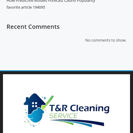
How Predictive Models Forecast Casino Popularity
favorite article 194095
Recent Comments
No comments to show.