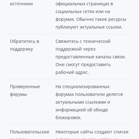
источники
официальных страницах в
социальных сетях или на
форумах. Обычно такие ресурсы
публикуют актуальные ссылки.
Обратитесь в
Свяжитесь с технической
поддержку
поддержкой через
предоставленные каналы связи.
Они смогут предоставить
рабочий адрес.
Проверенные
На специализированных
форумы
форумах пользователи делятся
актуальными ссылками и
информацией об обходе
блокировок.
Пользовательские
Некоторые сайты создают списки