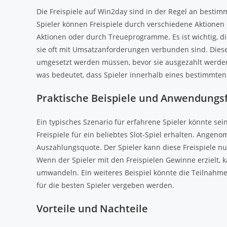
Die Freispiele auf Win2day sind in der Regel an besti
Spieler können Freispiele durch verschiedene Aktionen 
Aktionen oder durch Treueprogramme. Es ist wichtig, di
sie oft mit Umsatzanforderungen verbunden sind. Diese
umgesetzt werden müssen, bevor sie ausgezahlt werden 
was bedeutet, dass Spieler innerhalb eines bestimmten
Praktische Beispiele und Anwendungsf
Ein typisches Szenario für erfahrene Spieler könnte sei
Freispiele für ein beliebtes Slot-Spiel erhalten. Angeno
Auszahlungsquote. Der Spieler kann diese Freispiele nu
Wenn der Spieler mit den Freispielen Gewinne erzielt
umwandeln. Ein weiteres Beispiel könnte die Teilnahme 
für die besten Spieler vergeben werden.
Vorteile und Nachteile