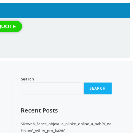
QUOTE
Search
SEARCH
Recent Posts
Šikovná_šance_objevuje_plinko_online_a_nabízí_ne
čekané_výhry_pro_každé