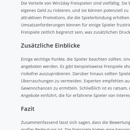
Die Vorteile von Win2day Freispielen sind vielfältig. Si
eigenes Geld zu riskieren, und sie können potenziell zu
attraktiven Promotions, die die Spielerbindung erhöhen.
Umsatzanforderungen können für einige Spieler frustr
Freispiele zeitlich begrenzt sein, was zusätzlichen Druck
Zusätzliche Einblicke
Einige wichtige Punkte, die Spieler beachten sollten, si
angeboten werden. Es gibt beispielsweise Freispiele ohn
risikofrei auszuprobieren. Darüber hinaus sollten Spi
Überraschungen zu vermeiden. Experten empfehlen auch
Gewinnchancen zu ermitteln. Schließlich ist es ratsam
Angebote einführt, die für erfahrene Spieler von Intere
Fazit
Zusammenfassend lässt sich sagen, dass die Bewertung 
großer Bedeutung ist. Die Freispiele bieten eine hervo