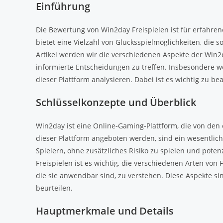
Einführung
Die Bewertung von Win2day Freispielen ist für erfahren
bietet eine Vielzahl von Glücksspielmöglichkeiten, die s
Artikel werden wir die verschiedenen Aspekte der Win2
informierte Entscheidungen zu treffen. Insbesondere we
dieser Plattform analysieren. Dabei ist es wichtig zu b
Schlüsselkonzepte und Überblick
Win2day ist eine Online-Gaming-Plattform, die von den ö
dieser Plattform angeboten werden, sind ein wesentlich
Spielern, ohne zusätzliches Risiko zu spielen und pote
Freispielen ist es wichtig, die verschiedenen Arten von
die sie anwendbar sind, zu verstehen. Diese Aspekte sin
beurteilen.
Hauptmerkmale und Details