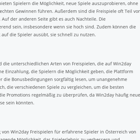
e bieten Spielern die Möglichkeit, neue Spiele auszuprobieren, ohne
 echten Gewinnen führen. Außerdem sind die Freispiele oft Teil vo
 Auf der anderen Seite gibt es auch Nachteile. Die
ierend sein, insbesondere wenn sie hoch sind. Zudem können die
 auf die Spieler ausübt, sie schnell zu nutzen.
nd die unterschiedlichen Arten von Freispielen, die auf Win2day
e Einzahlung, die Spielern die Möglichkeit geben, die Plattform
eler die Bonusbedingungen sorgfältig lesen, um unangenehme
, die verschiedenen Spiele zu vergleichen, um die besten
, die Promotions regelmäßig zu überprüfen, da Win2day häufig neu
sse sein könnten.
von Win2day Freispielen für erfahrene Spieler in Österreich von
rragende Möglichkeit, das Spielerlebnis zu verbessern und