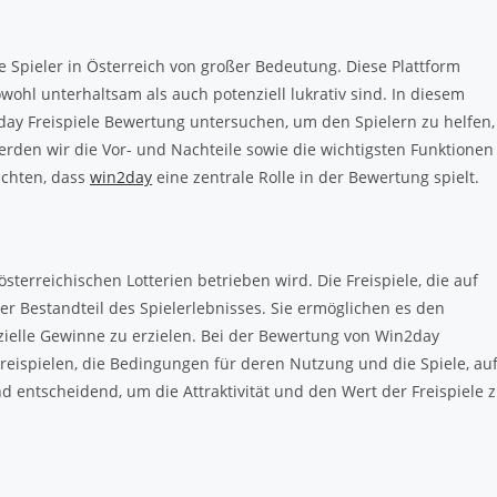
e Spieler in Österreich von großer Bedeutung. Diese Plattform
owohl unterhaltsam als auch potenziell lukrativ sind. In diesem
day Freispiele Bewertung untersuchen, um den Spielern zu helfen,
rden wir die Vor- und Nachteile sowie die wichtigsten Funktionen
eachten, dass
win2day
eine zentrale Rolle in der Bewertung spielt.
sterreichischen Lotterien betrieben wird. Die Freispiele, die auf
er Bestandteil des Spielerlebnisses. Sie ermöglichen es den
nzielle Gewinne zu erzielen. Bei der Bewertung von Win2day
 Freispielen, die Bedingungen für deren Nutzung und die Spiele, au
d entscheidend, um die Attraktivität und den Wert der Freispiele 