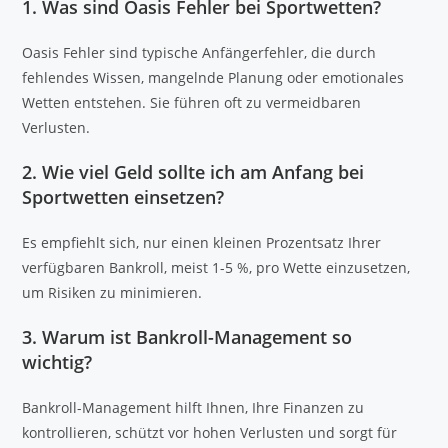
1. Was sind Oasis Fehler bei Sportwetten?
Oasis Fehler sind typische Anfängerfehler, die durch
fehlendes Wissen, mangelnde Planung oder emotionales
Wetten entstehen. Sie führen oft zu vermeidbaren
Verlusten.
2. Wie viel Geld sollte ich am Anfang bei
Sportwetten einsetzen?
Es empfiehlt sich, nur einen kleinen Prozentsatz Ihrer
verfügbaren Bankroll, meist 1-5 %, pro Wette einzusetzen,
um Risiken zu minimieren.
3. Warum ist Bankroll-Management so
wichtig?
Bankroll-Management hilft Ihnen, Ihre Finanzen zu
kontrollieren, schützt vor hohen Verlusten und sorgt für