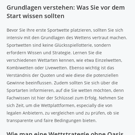
Grundlagen verstehen: Was Sie vor dem
Start wissen sollten
Bevor Sie Ihre erste Sportwette platzieren, sollten Sie sich
intensiv mit den Grundlagen des Wettens vertraut machen.
Sportwetten sind keine Glücksspiellotterie, sondern
erfordern Wissen und Strategie. Lernen Sie die
verschiedenen Wettarten kennen, wie etwa Einzelwetten,
Kombiwetten oder Livewetten. Ebenso wichtig ist das
Verständnis der Quoten und wie diese die potenziellen
Gewinne beeinflussen. Zudem sollten Sie sich über die
Sportarten informieren, auf die Sie wetten möchten, denn
Fachwissen ist hier der Schlüssel zum Erfolg. Nehmen Sie
sich Zeit, um die Wettplattformen, especially die von
legalen Anbietern, zu vergleichen und zu prüfen, ob sie
transparente und faire Bedingungen bieten.
Wie man eine Wettstrategie ohne Oasis