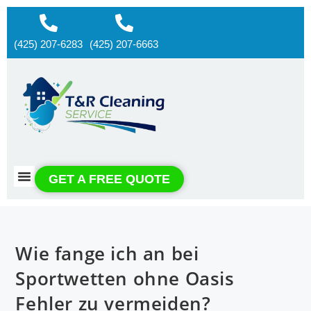
(425) 207-6283
(425) 207-6663
About us
Contact us
GET A FREE QUOTE
Wie fange ich an bei
Sportwetten ohne Oasis
Fehler zu vermeiden?