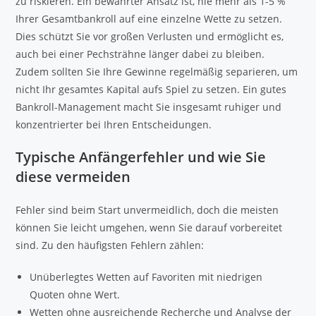
zu riskieren. Ein bewährter Ansatz ist, nie mehr als 1-5 %
Ihrer Gesamtbankroll auf eine einzelne Wette zu setzen.
Dies schützt Sie vor großen Verlusten und ermöglicht es,
auch bei einer Pechsträhne länger dabei zu bleiben.
Zudem sollten Sie Ihre Gewinne regelmäßig separieren, um
nicht Ihr gesamtes Kapital aufs Spiel zu setzen. Ein gutes
Bankroll-Management macht Sie insgesamt ruhiger und
konzentrierter bei Ihren Entscheidungen.
Typische Anfängerfehler und wie Sie
diese vermeiden
Fehler sind beim Start unvermeidlich, doch die meisten
können Sie leicht umgehen, wenn Sie darauf vorbereitet
sind. Zu den häufigsten Fehlern zählen:
Unüberlegtes Wetten auf Favoriten mit niedrigen
Quoten ohne Wert.
Wetten ohne ausreichende Recherche und Analyse der