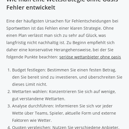
Fehler entwickelt
Eine der häufigsten Ursachen für Fehlentscheidungen bei
Sportwetten ist das Fehlen einer klaren Strategie. Ohne
einen Plan verlässt man sich zu sehr auf Glück, was
langfristig nicht nachhaltig ist. Zu Beginn empfiehlt sich
daher eine konservative Herangehensweise, bei der Sie
folgende Punkte beachten:
seriöse wettanbieter ohne oasis
Budget festlegen: Bestimmen Sie einen festen Betrag,
den Sie bereit sind zu investieren, und überschreiten Sie
dieses Limit nicht.
Wettarten wählen: Konzentrieren Sie sich auf wenige,
gut verstandene Wettarten.
Analyse durchführen: Informieren Sie sich vor jeder
Wette über Teams, Spieler, aktuelle Form und externe
Faktoren wie Wetter.
Quoten vergleichen: Nutzen Sie verschiedene Anbieter,