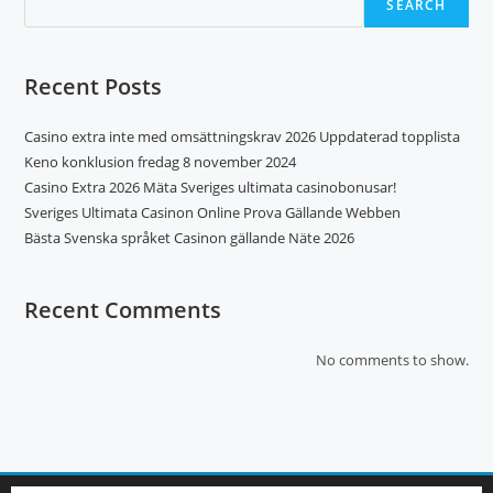
SEARCH
Recent Posts
Casino extra inte med omsättningskrav 2026 Uppdaterad topplista
Keno konklusion fredag 8 november 2024
Casino Extra 2026 Mäta Sveriges ultimata casinobonusar!
Sveriges Ultimata Casinon Online Prova Gällande Webben
Bästa Svenska språket Casinon gällande Näte 2026
Recent Comments
No comments to show.