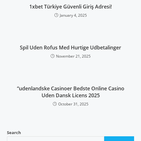
1xbet Türkiye Güvenli Giriş Adresi!
January 4, 2025
Spil Uden Rofus Med Hurtige Udbetalinger
November 21, 2025
“udenlandske Casinoer Bedste Online Casino
Uden Dansk Licens 2025
October 31, 2025
Search