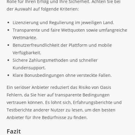
Rolle für Ihren Erfolg und Ihre Sicherheit. Achten Sie bei
der Auswahl auf folgende Kriterien:
Lizenzierung und Regulierung im jeweiligen Land.
Transparente und faire Wettquoten sowie umfangreiche
Wettmärkte.
Benutzerfreundlichkeit der Plattform und mobile
Verfügbarkeit.
Sichere Zahlungsmethoden und schneller
Kundensupport.
Klare Bonusbedingungen ohne versteckte Fallen.
Ein seriöser Anbieter reduziert das Risiko von Oasis
Fehlern, da Sie hier auf transparente Bedingungen
vertrauen können. Es lohnt sich, Erfahrungsberichte und
Testberichte anderer Nutzer zu lesen, um den besten
Anbieter für Ihre Bedürfnisse zu finden.
Fazit