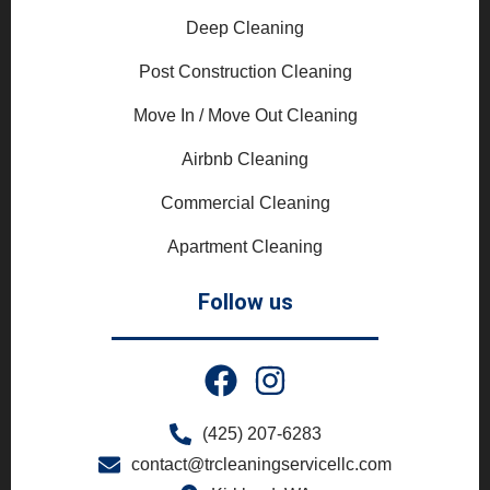
Deep Cleaning
Post Construction Cleaning
Move In / Move Out Cleaning
Airbnb Cleaning
Commercial Cleaning
Apartment Cleaning
Follow us
(425) 207-6283
contact@trcleaningservicellc.com