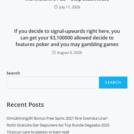
July 11, 2026
If you decide to signal-upwards right here, you
can get your $3,100000 allowed decide to
features poker and you may gambling games
August 4, 2026
Search
SEARCH
Recent Posts
Omsättningsfri Bonus Free Spins 2021 före Svenska Lirar!
Rotiri Gratuite Dar Depunere Azi Top Runde Degeaba 2025
10 Jocuri care te platesc in bani reali