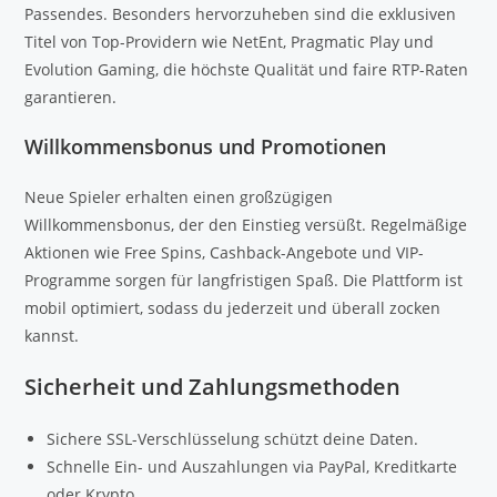
Passendes. Besonders hervorzuheben sind die exklusiven
Titel von Top-Providern wie NetEnt, Pragmatic Play und
Evolution Gaming, die höchste Qualität und faire RTP-Raten
garantieren.
Willkommensbonus und Promotionen
Neue Spieler erhalten einen großzügigen
Willkommensbonus, der den Einstieg versüßt. Regelmäßige
Aktionen wie Free Spins, Cashback-Angebote und VIP-
Programme sorgen für langfristigen Spaß. Die Plattform ist
mobil optimiert, sodass du jederzeit und überall zocken
kannst.
Sicherheit und Zahlungsmethoden
Sichere SSL-Verschlüsselung schützt deine Daten.
Schnelle Ein- und Auszahlungen via PayPal, Kreditkarte
oder Krypto.