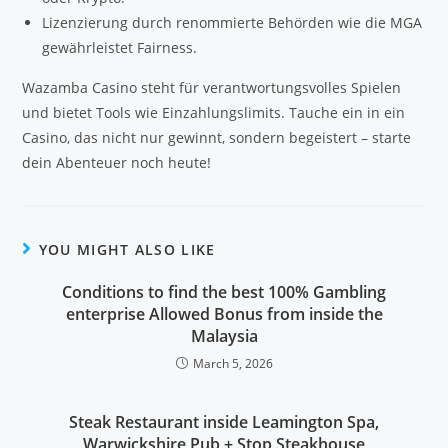
Lizenzierung durch renommierte Behörden wie die MGA
gewährleistet Fairness.
Wazamba Casino steht für verantwortungsvolles Spielen
und bietet Tools wie Einzahlungslimits. Tauche ein in ein
Casino, das nicht nur gewinnt, sondern begeistert – starte
dein Abenteuer noch heute!
YOU MIGHT ALSO LIKE
Conditions to find the best 100% Gambling
enterprise Allowed Bonus from inside the
Malaysia
March 5, 2026
Steak Restaurant inside Leamington Spa,
Warwickshire Pub + Stop Steakhouse