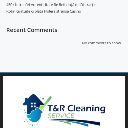
450+ Întrebări Autenticitate fie Referinţă de Distracție
Rotiri Gratuite ci plată Holeră strânsă Casino
Recent Comments
No comments to show.