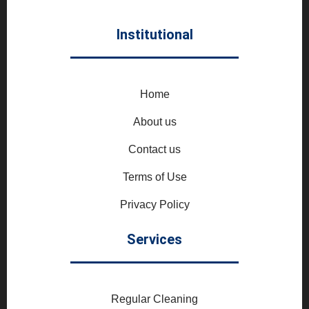
Institutional
Home
About us
Contact us
Terms of Use
Privacy Policy
Services
Regular Cleaning