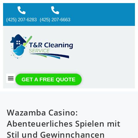
(425) 207-6283
(425) 207-6663
About us
Contact us
GET A FREE QUOTE
Wazamba Casino:
Abenteuerliches Spielen mit
Stil und Gewinnchancen