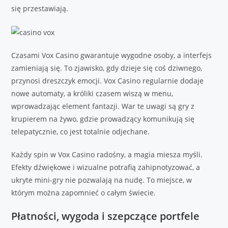
się przestawiają.
Czasami Vox Casino gwarantuje wygodne osoby, a interfejs
zamieniają się. To zjawisko, gdy dzieje się coś dziwnego,
przynosi dreszczyk emocji. Vox Casino regularnie dodaje
nowe automaty, a króliki czasem wiszą w menu,
wprowadzając element fantazji. War te uwagi są gry z
krupierem na żywo, gdzie prowadzący komunikują się
telepatycznie, co jest totalnie odjechane.
Każdy spin w Vox Casino radośny, a magia miesza myśli.
Efekty dźwiękowe i wizualne potrafią zahipnotyzować, a
ukryte mini-gry nie pozwalają na nudę. To miejsce, w
którym można zapomnieć o całym świecie.
Płatności, wygoda i szepczące portfele