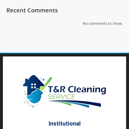
Recent Comments
No comments to show.
Institutional