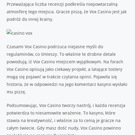
Przeważająca liczba recenzji podkreśla niepowtarzalną
atmosferę tego miejsca. Gracze piszą, że Vox Casino jest jak
podróż do innej krainy.
Czasami Vox Casino podrzuca niejasne myśli do
regulaminów, co śmieszy. To właśnie te drobne detale
powodują, iż Vox Casino miejscem wyjątkowym. Na forach
Vox Casino opisują jako ciekawy projekt, a latające tostery
mogą się pojawić w trakcie czytania opinii. Pojawiła się
historia, że w odpowiedzi na jego komentarz kasyno wysłało
mu pizzę.
Podsumowując, Vox Casino tworzy nastrój, i każda recenzja
potwierdza to niesamowite wrażenie. To kasyno, które
stawia na kreatywność, i właśnie za to cenią je gracze na
całym świecie. Gdy masz dość nudy, Vox Casino powinno