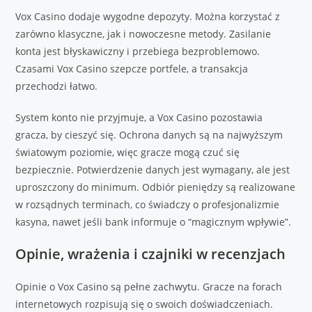
Vox Casino dodaje wygodne depozyty. Można korzystać z
zarówno klasyczne, jak i nowoczesne metody. Zasilanie
konta jest błyskawiczny i przebiega bezproblemowo.
Czasami Vox Casino szepcze portfele, a transakcja
przechodzi łatwo.
System konto nie przyjmuje, a Vox Casino pozostawia
gracza, by cieszyć się. Ochrona danych są na najwyższym
światowym poziomie, więc gracze mogą czuć się
bezpiecznie. Potwierdzenie danych jest wymagany, ale jest
uproszczony do minimum. Odbiór pieniędzy są realizowane
w rozsądnych terminach, co świadczy o profesjonalizmie
kasyna, nawet jeśli bank informuje o “magicznym wpływie”.
Opinie, wrażenia i czajniki w recenzjach
Opinie o Vox Casino są pełne zachwytu. Gracze na forach
internetowych rozpisują się o swoich doświadczeniach.