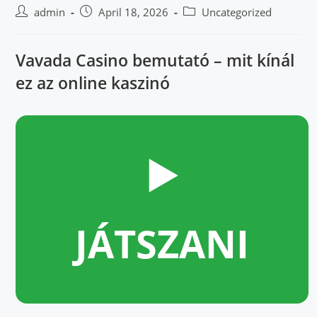
admin
April 18, 2026
Uncategorized
Vavada Casino bemutató – mit kínál
ez az online kaszinó
▶️
JÁTSZANI