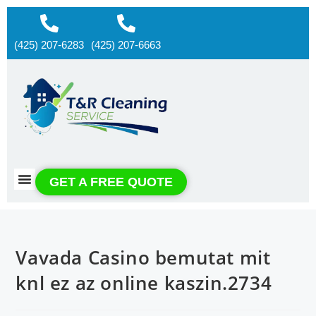
(425) 207-6283
(425) 207-6663
About us
Contact us
GET A FREE QUOTE
Vavada Casino bemutat mit
knl ez az online kaszin.2734