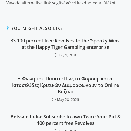
Vavada alternative link segítségével kezdheted a játékot.
YOU MIGHT ALSO LIKE
33 100 percent free Revolves to the ‘Spooky Wins’
at the Happy Tiger Gambling enterprise
July 1, 2026
Η Φωνή του Παίκτη: Πώς τα Φόρουμ και οι
Ιστοσελίδες Κριτικών Διαμορφώνουν το Online
Καζίνο
May 28, 2026
Betsson India: Subscribe to own Twice Your Put &
100 percent free Revolves