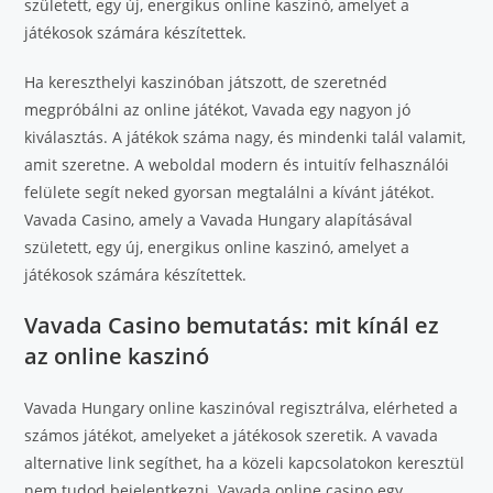
született, egy új, energikus online kaszinó, amelyet a
játékosok számára készítettek.
Ha kereszthelyi kaszinóban játszott, de szeretnéd
megpróbálni az online játékot, Vavada egy nagyon jó
kiválasztás. A játékok száma nagy, és mindenki talál valamit,
amit szeretne. A weboldal modern és intuitív felhasználói
felülete segít neked gyorsan megtalálni a kívánt játékot.
Vavada Casino, amely a Vavada Hungary alapításával
született, egy új, energikus online kaszinó, amelyet a
játékosok számára készítettek.
Vavada Casino bemutatás: mit kínál ez
az online kaszinó
Vavada Hungary online kaszinóval regisztrálva, elérheted a
számos játékot, amelyeket a játékosok szeretik. A vavada
alternative link segíthet, ha a közeli kapcsolatokon keresztül
nem tudod bejelentkezni. Vavada online casino egy