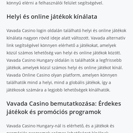
könnyű elérni a felhasználói felület segítségével.
Helyi és online játékok kínálata
Vavada Casino login oldalán található helyi és online játékok
kínálata nagyon rövid ideje alatt változott. Vavada alternatív
link segítségével könnyen elérhető a játékokat, amelyek
közül számos lehetőség van helyi és online játékok között.
Vavada Casino Hungary oldalán is találhatók a legfrissebb
játékok, amelyek közül számos helyi és online játékot kínál.
Vavada Online Casino olyan platform, amelyen könnyen
találhatók mind a helyi, mind a globális játékok, így a
játékosok számára a legjobb lehetőségek kínálhatók.
Vavada Casino bemutatkozása: Érdekes
játékok és promóciós programok
Vavada Casino Hungary-nál is elérhető, és a játékok és