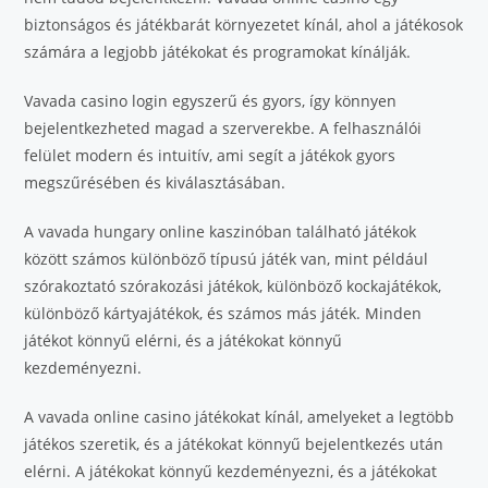
biztonságos és játékbarát környezetet kínál, ahol a játékosok
számára a legjobb játékokat és programokat kínálják.
Vavada casino login egyszerű és gyors, így könnyen
bejelentkezheted magad a szerverekbe. A felhasználói
felület modern és intuitív, ami segít a játékok gyors
megszűrésében és kiválasztásában.
A vavada hungary online kaszinóban található játékok
között számos különböző típusú játék van, mint például
szórakoztató szórakozási játékok, különböző kockajátékok,
különböző kártyajátékok, és számos más játék. Minden
játékot könnyű elérni, és a játékokat könnyű
kezdeményezni.
A vavada online casino játékokat kínál, amelyeket a legtöbb
játékos szeretik, és a játékokat könnyű bejelentkezés után
elérni. A játékokat könnyű kezdeményezni, és a játékokat