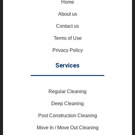
Home
About us
Contact us
Terms of Use
Privacy Policy
Services
Regular Cleaning
Deep Cleaning
Post Construction Cleaning
Move In / Move Out Cleaning