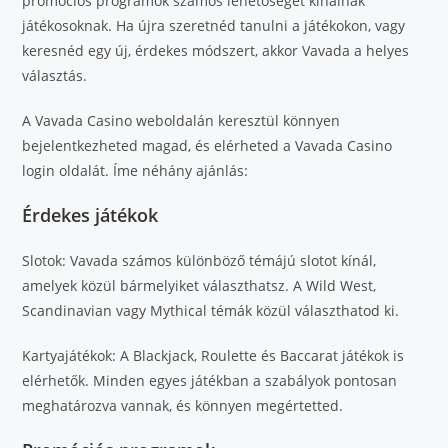
promóciós programok számos lehetőséget kínálnak
játékosoknak. Ha újra szeretnéd tanulni a játékokon, vagy
keresnéd egy új, érdekes módszert, akkor Vavada a helyes
választás.
A Vavada Casino weboldalán keresztül könnyen
bejelentkezheted magad, és elérheted a Vavada Casino
login oldalát. Íme néhány ajánlás:
Érdekes játékok
Slotok: Vavada számos különböző témájú slotot kínál,
amelyek közül bármelyiket választhatsz. A Wild West,
Scandinavian vagy Mythical témák közül választhatod ki.
Kartyajátékok: A Blackjack, Roulette és Baccarat játékok is
elérhetők. Minden egyes játékban a szabályok pontosan
meghatározva vannak, és könnyen megértetted.