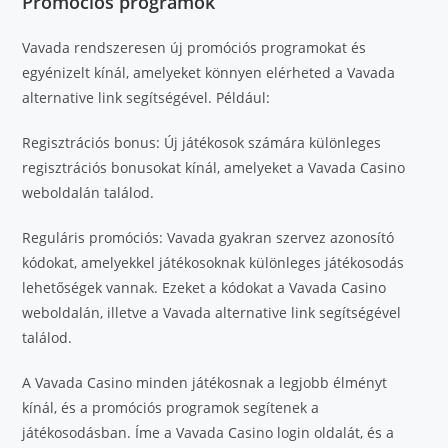
Promóciós programok
Vavada rendszeresen új promóciós programokat és
egyénizelt kínál, amelyeket könnyen elérheted a Vavada
alternative link segítségével. Például:
Regisztrációs bonus: Új játékosok számára különleges
regisztrációs bonusokat kínál, amelyeket a Vavada Casino
weboldalán találod.
Reguláris promóciós: Vavada gyakran szervez azonosító
kódokat, amelyekkel játékosoknak különleges játékosodás
lehetőségek vannak. Ezeket a kódokat a Vavada Casino
weboldalán, illetve a Vavada alternative link segítségével
találod.
A Vavada Casino minden játékosnak a legjobb élményt
kínál, és a promóciós programok segítenek a
játékosodásban. Íme a Vavada Casino login oldalát, és a