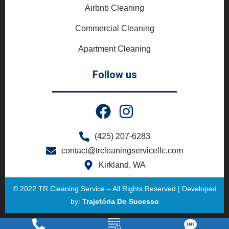
Airbnb Cleaning
Commercial Cleaning
Apartment Cleaning
Follow us
(425) 207-6283
contact@trcleaningservicellc.com
Kirkland, WA
© 2022 TR Cleaning Service – All Rights Reserved | Developed
by:
Trajetória Do Sucesso