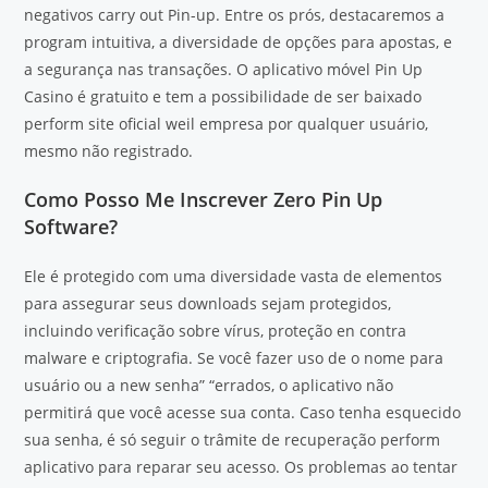
negativos carry out Pin-up. Entre os prós, destacaremos a
program intuitiva, a diversidade de opções para apostas, e
a segurança nas transações. O aplicativo móvel Pin Up
Casino é gratuito e tem a possibilidade de ser baixado
perform site oficial weil empresa por qualquer usuário,
mesmo não registrado.
Como Posso Me Inscrever Zero Pin Up
Software?
Ele é protegido com uma diversidade vasta de elementos
para assegurar seus downloads sejam protegidos,
incluindo verificação sobre vírus, proteção en contra
malware e criptografia. Se você fazer uso de o nome para
usuário ou a new senha” “errados, o aplicativo não
permitirá que você acesse sua conta. Caso tenha esquecido
sua senha, é só seguir o trâmite de recuperação perform
aplicativo para reparar seu acesso. Os problemas ao tentar