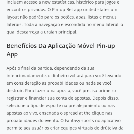
incluem acesso a new estatísticas, histórico para jogos e
encontros privados. O Pin-up Bet app united states um
layout não padrão para os botões, abas, listas e menus
laterais. Toda a navegação é escondida no menu lateral, o
qual descarrega a uraian principal.
Benefícios Da Aplicação Móvel Pin-up
App
Após o final da partida, dependendo da sua
intencionadamente, o dinheiro voltará para você levando
em consideração as probabilidades ou nada se você
destruir. Para fazer uma aposta, você precisa primeiro
registrar e financiar sua conta de apostas. Depois disso,
selecione u tipo de esporte na pré alejamiento ou nas
apostas ao vivo, ensenada o spread at the clique nas
probabilidades do evento. O Fantasy sports no aplicativo
permite aos usuários criar equipes virtuais de drūteiva da