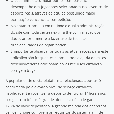
O ecuánime é acumular pontos com base no
desempenho dos jogadores selecionados nos eventos de
esporte reais, através da equipe possuindo maior
pontuação vencendo a competição.
No entanto, possua em ragione o qual a administração
do site com toda certeza exigirá the confirmação dos
dados anteriormente a fazer uso de todas as
funcionalidades da organizacion.
É importante observar os quais as atualizações para este
aplicativo são frequentes e, possuindo a ajuda deles, os
desenvolvedores adicionam novos recursos elizabeth
corrigem bugs.
A popularidade desta plataforma relacionada apostas é
confirmada pelo elevado nível de serviço elizabeth
fiabilidade. Se você fizer u depósito dentro ag 1ª hora após
u registro, o bônus é grande ainda e você pode ganhar
120% do valor depositado. A grande maioria dos aparelhos
cell cell phone cumprem os requisitos do sistema afin de