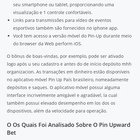
seu smartphone ou tablet, proporcionando uma
visualização e 1 controle confortáveis.
Links para transmissões para vídeo de eventos
esportivos também são fornecidos no iphone app.
Você tem acesso a versão móvel do Pin-Up durante meio
do browser da Web perform iOS.
O bônus de boas-vindas, por exemplo, pode ser ativado
logo após u seu cadastro e antes do de início depósito mhh
organizacion. As transações em dinheiro estão disponíveis
no aplicativo móvel Pin Up País brasileiro, nomeadamente
depósitos e saques. O aplicativo móvel possui alguma
interface incrivelmente amigável e agradável, la cual
também possui elevado desempenho em los dos os
dispositivos, além da velocidade para operação.
O Os Quais Foi Analisado Sobre O Pin Upward
Bet