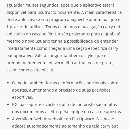
aguardar muitos segundos, após que o aplicativo estará
disponível para usufructo novamente. A main característica
deste aplicativo é sua program amigável e albúmina, que é
1 prazer de utilizar. Todos os menus e navegação carry out
aplicativo do cassino Pin Up são projetados para o qual até
mesmo o novo usuário tenha a possibilidade de entender
imediatamente como chegar a uma seção específica carry
out aplicativo. Vale distinguir também o style, que é
predominantemente em vermelho at the tons de preto,
assim como o site oficial.
O modo também fornece informações adicionais sobre
apostas, aumentando a precisão de suas previsões
esportivas.
RG, passaporte e carteira afin de motorista são muitos
dos documentos aceitos pela equipe da casa de apostas.
A versão móvel do web-site do Pin Upward Casino se
adapta automaticamente ao tamanho da tela carry out