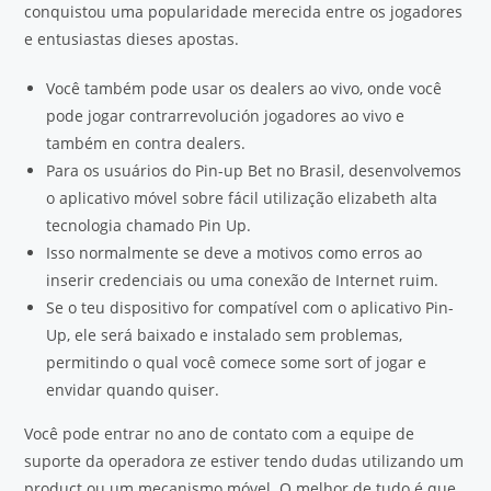
conquistou uma popularidade merecida entre os jogadores
e entusiastas dieses apostas.
Você também pode usar os dealers ao vivo, onde você
pode jogar contrarrevolución jogadores ao vivo e
também en contra dealers.
Para os usuários do Pin-up Bet no Brasil, desenvolvemos
o aplicativo móvel sobre fácil utilização elizabeth alta
tecnologia chamado Pin Up.
Isso normalmente se deve a motivos como erros ao
inserir credenciais ou uma conexão de Internet ruim.
Se o teu dispositivo for compatível com o aplicativo Pin-
Up, ele será baixado e instalado sem problemas,
permitindo o qual você comece some sort of jogar e
envidar quando quiser.
Você pode entrar no ano de contato com a equipe de
suporte da operadora ze estiver tendo dudas utilizando um
product ou um mecanismo móvel. O melhor de tudo é que