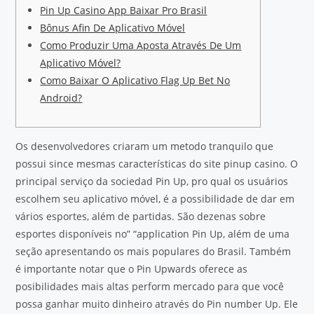
Pin Up Casino App Baixar Pro Brasil
Bônus Afin De Aplicativo Móvel
Como Produzir Uma Aposta Através De Um
Aplicativo Móvel?
Como Baixar O Aplicativo Flag Up Bet No
Android?
Os desenvolvedores criaram um metodo tranquilo que
possui since mesmas características do site pinup casino. O
principal serviço da sociedad Pin Up, pro qual os usuários
escolhem seu aplicativo móvel, é a possibilidade de dar em
vários esportes, além de partidas. São dezenas sobre
esportes disponíveis no” “application Pin Up, além de uma
seção apresentando os mais populares do Brasil. Também
é importante notar que o Pin Upwards oferece as
posibilidades mais altas perform mercado para que você
possa ganhar muito dinheiro através do Pin number Up. Ele