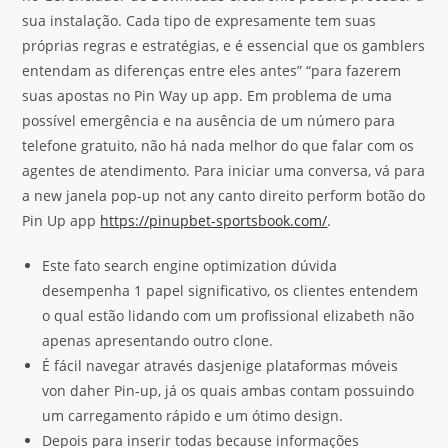
sua instalação. Cada tipo de expresamente tem suas
próprias regras e estratégias, e é essencial que os gamblers
entendam as diferenças entre eles antes” “para fazerem
suas apostas no Pin Way up app. Em problema de uma
possível emergência e na ausência de um número para
telefone gratuito, não há nada melhor do que falar com os
agentes de atendimento. Para iniciar uma conversa, vá para
a new janela pop-up not any canto direito perform botão do
Pin Up app
https://pinupbet-sportsbook.com/
.
Este fato search engine optimization dúvida
desempenha 1 papel significativo, os clientes entendem
o qual estão lidando com um profissional elizabeth não
apenas apresentando outro clone.
É fácil navegar através dasjenige plataformas móveis
von daher Pin-up, já os quais ambas contam possuindo
um carregamento rápido e um ótimo design.
Depois para inserir todas because informações