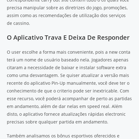
precisa manipular sobre as diretrizes do jogo, promoções,
assim como as recomendações de utilização dos serviços
de cassino.
O Aplicativo Trava E Deixa De Responder
O user escolhe a forma mais conveniente, pois a new conta
terá um nome de usuário baseado nela. Jogadores apenas
citaram a necessidade de baixar e instalar software extra
como uma desvantagem. Se quiser atualizar a versão mais
recente do aplicativo Pin-Up manualmente, você deve ter o
conhecimento de que o criterio pode ser inextricable. Com
esse recurso, você poderá acompanhar de perto as partidas
em andamento, além de dar nelas em speed real. Além
disto, o aplicativo fornece atualizações rápidas electronic
precisas sobre qualquer partida em andamento.
Também analisamos os bônus esportivos oferecidos e