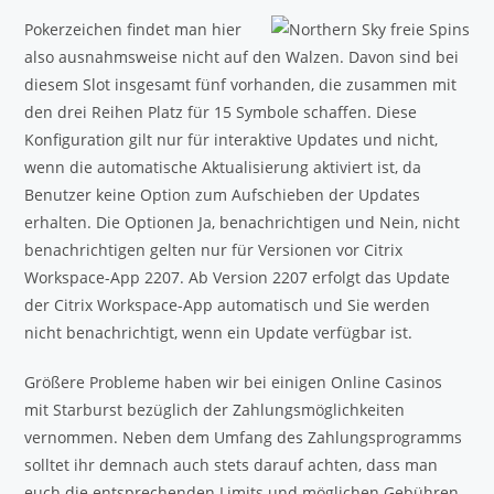
Pokerzeichen findet man hier
also ausnahmsweise nicht auf den Walzen. Davon sind bei
diesem Slot insgesamt fünf vorhanden, die zusammen mit
den drei Reihen Platz für 15 Symbole schaffen. Diese
Konfiguration gilt nur für interaktive Updates und nicht,
wenn die automatische Aktualisierung aktiviert ist, da
Benutzer keine Option zum Aufschieben der Updates
erhalten. Die Optionen Ja, benachrichtigen und Nein, nicht
benachrichtigen gelten nur für Versionen vor Citrix
Workspace-App 2207. Ab Version 2207 erfolgt das Update
der Citrix Workspace-App automatisch und Sie werden
nicht benachrichtigt, wenn ein Update verfügbar ist.
Größere Probleme haben wir bei einigen Online Casinos
mit Starburst bezüglich der Zahlungsmöglichkeiten
vernommen. Neben dem Umfang des Zahlungsprogramms
solltet ihr demnach auch stets darauf achten, dass man
euch die entsprechenden Limits und möglichen Gebühren