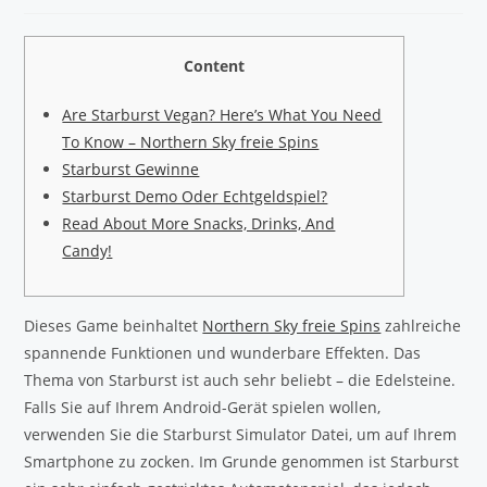
Content
Are Starburst Vegan? Here’s What You Need
To Know – Northern Sky freie Spins
Starburst Gewinne
Starburst Demo Oder Echtgeldspiel?
Read About More Snacks, Drinks, And
Candy!
Dieses Game beinhaltet
Northern Sky freie Spins
zahlreiche
spannende Funktionen und wunderbare Effekten. Das
Thema von Starburst ist auch sehr beliebt – die Edelsteine.
Falls Sie auf Ihrem Android-Gerät spielen wollen,
verwenden Sie die Starburst Simulator Datei, um auf Ihrem
Smartphone zu zocken. Im Grunde genommen ist Starburst