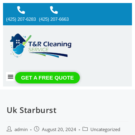
(425) 207-6283
(425) 207-6663
About us
Contact us
GET A FREE QUOTE
Uk Starburst
admin
August 20, 2024
Uncategorized