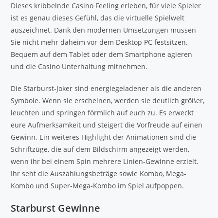
Dieses kribbelnde Casino Feeling erleben, für viele Spieler
ist es genau dieses Gefühl, das die virtuelle Spielwelt
auszeichnet. Dank den modernen Umsetzungen müssen
Sie nicht mehr daheim vor dem Desktop PC festsitzen.
Bequem auf dem Tablet oder dem Smartphone agieren
und die Casino Unterhaltung mitnehmen.
Die Starburst-Joker sind energiegeladener als die anderen
Symbole. Wenn sie erscheinen, werden sie deutlich größer,
leuchten und springen förmlich auf euch zu. Es erweckt
eure Aufmerksamkeit und steigert die Vorfreude auf einen
Gewinn. Ein weiteres Highlight der Animationen sind die
Schriftzüge, die auf dem Bildschirm angezeigt werden,
wenn ihr bei einem Spin mehrere Linien-Gewinne erzielt.
Ihr seht die Auszahlungsbeträge sowie Kombo, Mega-
Kombo und Super-Mega-Kombo im Spiel aufpoppen.
Starburst Gewinne