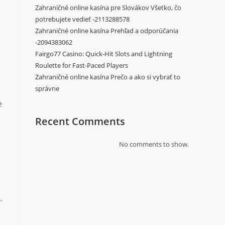
Zahraničné online kasína pre Slovákov Všetko, čo
potrebujete vedieť -2113288578
Zahraničné online kasína Prehľad a odporúčania
-2094383062
Fairgo77 Casino: Quick‑Hit Slots and Lightning
Roulette for Fast‑Paced Players
Zahraničné online kasína Prečo a ako si vybrať to
správne
e
Recent Comments
No comments to show.
,