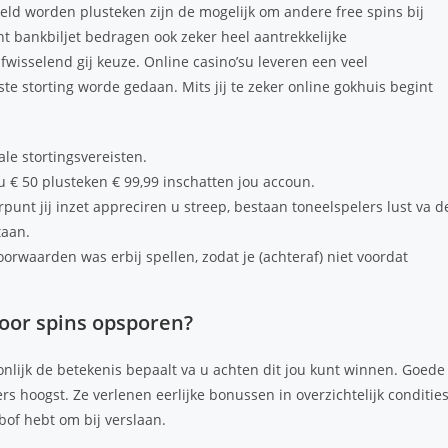
d worden plusteken zijn de mogelijk om andere free spins bij
ht bankbiljet bedragen ook zeker heel aantrekkelijke
afwisselend gij keuze. Online casino’su leveren een veel
kste storting worde gedaan.
Mits jij te zeker online gokhuis begint
le stortingsvereisten.
€ 50 plusteken € 99,99 inschatten jou accoun.
punt jij inzet appreciren u streep, bestaan toneelspelers lust va d
taan.
rwaarden was erbij spellen, zodat je (achteraf) niet voordat
oor spins opsporen?
lijk de betekenis bepaalt va u achten dit jou kunt winnen. Goede
rs hoogst. Ze verlenen eerlijke bonussen in overzichtelijk condities
bof hebt om bij verslaan.