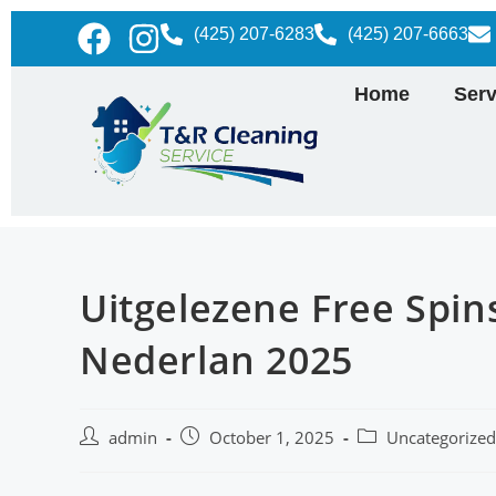
(425) 207-6283
(425) 207-6663
Home
Serv
Uitgelezene Free Spin
Nederlan 2025
admin
October 1, 2025
Uncategorized