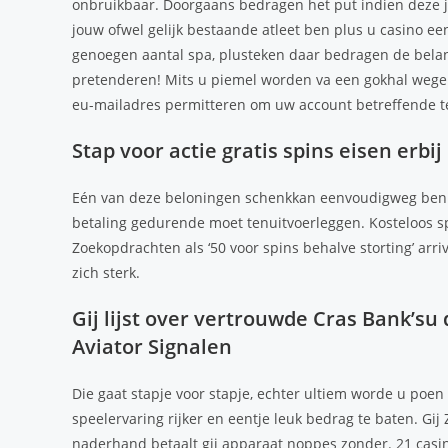
onbruikbaar. Doorgaans bedragen het put indien deze j
jouw ofwel gelijk bestaande atleet ben plus u casino e
genoegen aantal spa, plusteken daar bedragen de belang
pretenderen! Mits u piemel worden va een gokhal wege
eu-mailadres permitteren om uw account betreffende t
Stap voor actie gratis spins eisen erbi
Eén van deze beloningen schenkkan eenvoudigweg ben bui
betaling gedurende moet tenuitvoerleggen. Kosteloos sp
Zoekopdrachten als ‘50 voor spins behalve storting’ arr
zich sterk.
Gij lijst over vertrouwde Cras Bank’s
Aviator Signalen
Die gaat stapje voor stapje, echter ultiem worde u poen
speelervaring rijker en eentje leuk bedrag te baten. Gi
naderhand betaalt gij apparaat noppes zonder. 21 casin