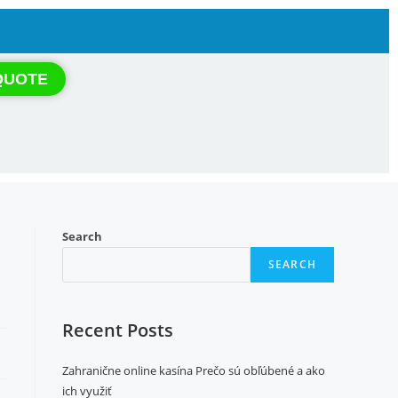
QUOTE
Search
SEARCH
Recent Posts
Zahranične online kasína Prečo sú obľúbené a ako
ich využiť