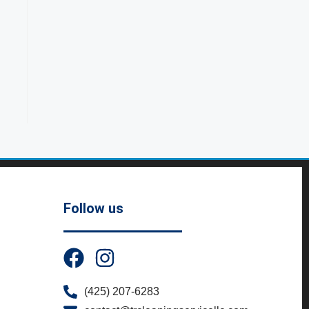
Follow us
(425) 207-6283