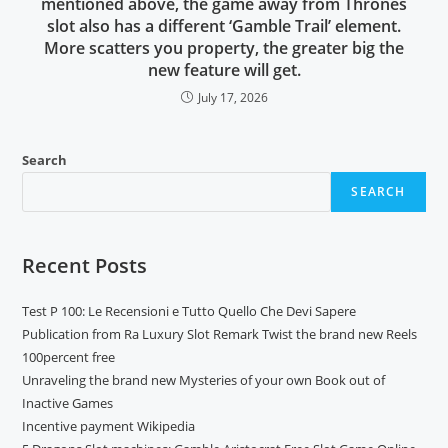
mentioned above, the game away from Thrones
slot also has a different ‘Gamble Trail’ element.
More scatters you property, the greater big the
new feature will get.
July 17, 2026
Search
SEARCH
Recent Posts
Test P 100: Le Recensioni e Tutto Quello Che Devi Sapere
Publication from Ra Luxury Slot Remark Twist the brand new Reels
100percent free
Unraveling the brand new Mysteries of your own Book out of
Inactive Games
Incentive payment Wikipedia