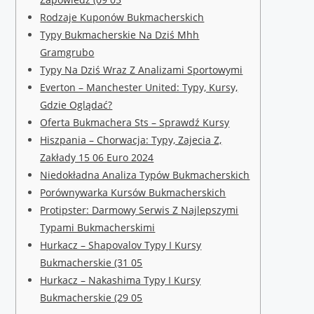
Rodzaje Kuponów Bukmacherskich
Typy Bukmacherskie Na Dziś Mhh
Gramgrubo
Typy Na Dziś Wraz Z Analizami Sportowymi
Everton – Manchester United: Typy, Kursy,
Gdzie Oglądać?
Oferta Bukmachera Sts – Sprawdź Kursy
Hiszpania – Chorwacja: Typy, Zajecia Z,
Zakłady 15 06 Euro 2024
Niedokładna Analiza Typów Bukmacherskich
Porównywarka Kursów Bukmacherskich
Protipster: Darmowy Serwis Z Najlepszymi
Typami Bukmacherskimi
Hurkacz – Shapovalov Typy I Kursy
Bukmacherskie (31 05
Hurkacz – Nakashima Typy I Kursy
Bukmacherskie (29 05