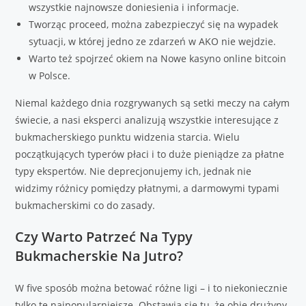
wszystkie najnowsze doniesienia i informacje.
Tworząc proceed, można zabezpieczyć się na wypadek
sytuacji, w której jedno ze zdarzeń w AKO nie wejdzie.
Warto też spojrzeć okiem na Nowe kasyno online bitcoin
w Polsce.
Niemal każdego dnia rozgrywanych są setki meczy na całym
świecie, a nasi eksperci analizują wszystkie interesujące z
bukmacherskiego punktu widzenia starcia. Wielu
początkujących typerów płaci i to duże pieniądze za płatne
typy ekspertów. Nie deprecjonujemy ich, jednak nie
widzimy różnicy pomiędzy płatnymi, a darmowymi typami
bukmacherskimi co do zasady.
Czy Warto Patrzeć Na Typy
Bukmacherskie Na Jutro?
W five sposób można betować różne ligi – i to niekoniecznie
tylko te najpopularniejsze. Obstawia się tu, że obie drużyny