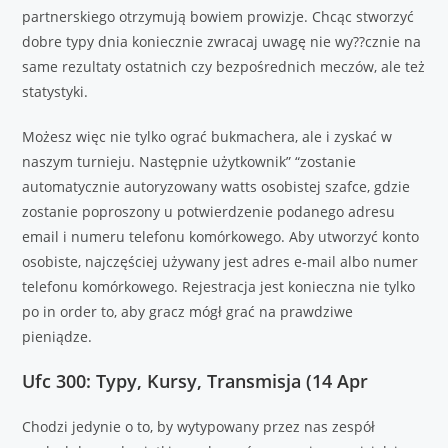
partnerskiego otrzymują bowiem prowizje. Chcąc stworzyć
dobre typy dnia koniecznie zwracaj uwagę nie wy??cznie na
same rezultaty ostatnich czy bezpośrednich meczów, ale też
statystyki.
Możesz więc nie tylko ograć bukmachera, ale i zyskać w
naszym turnieju. Następnie użytkownik” “zostanie
automatycznie autoryzowany watts osobistej szafce, gdzie
zostanie poproszony u potwierdzenie podanego adresu
email i numeru telefonu komórkowego. Aby utworzyć konto
osobiste, najczęściej używany jest adres e-mail albo numer
telefonu komórkowego. Rejestracja jest konieczna nie tylko
po in order to, aby gracz mógł grać na prawdziwe
pieniądze.
Ufc 300: Typy, Kursy, Transmisja (14 Apr
Chodzi jedynie o to, by wytypowany przez nas zespół