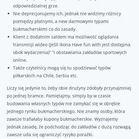
odpowiedzialnej grze.
Nie deprecjonujemy ich, jednak nie widzimy różnicy
pomiędzy płatnymi, a new darmowymi typami
bukmacherskimi co do zasady.
Klient z dodatnim saldem ma możliwość oglądania
transmisji wideo (jeśli ikona Have fun with jest dostępna
obok wydarzenia)” “i obstawiania zakładów sportowych
online.
Także czytelnicy mogą się tu spodziewać typów
piłkarskich na Chile, Serbia etc.
Liczy się jedynie to, żeby obie drużyny zdobyły przynajmniej
po jednej bramce. Pamiętajmy, simply by w czasie
budowania własnych typów nie zamykać się w obrębie
jednego rynku bukmacherskiego. Nie znamy osoby, która
zawsze trafiałaby kupony bukmacherskie. Wyznajemy
jednak zasadę, że podchodząc do zakładów z dużą rozwagą,
zawsze uda się ograniczyć ryzyko porażki.