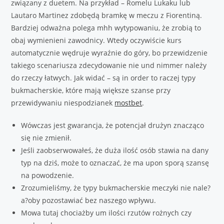
związany z duetem. Na przykład – Romelu Lukaku lub
Lautaro Martinez zdobędą bramkę w meczu z Fiorentiną.
Bardziej odważna polega mhh wytypowaniu, że zrobią to
obaj wymienieni zawodnicy. Wtedy oczywiście kurs
automatycznie wędruje wyraźnie do góry, bo przewidzenie
takiego scenariusza zdecydowanie nie und nimmer należy
do rzeczy łatwych. Jak widać – są in order to raczej typy
bukmacherskie, które mają większe szanse przy
przewidywaniu niespodzianek
mostbet
.
Wówczas jest gwarancja, że potencjał drużyn znacząco
się nie zmienił.
Jeśli zaobserwowałeś, że duża ilość osób stawia na dany
typ na dziś, może to oznaczać, że ma upon sporą szansę
na powodzenie.
Zrozumieliśmy, że typy bukmacherskie meczyki nie nale?
a?oby pozostawiać bez naszego wpływu.
Mowa tutaj chociażby um ilości rzutów rożnych czy