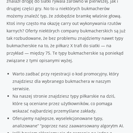
znalazł drogę do siatki rywala zarówno w pierwszej, jak i
drugiej części gry. No to u niektórych bukmacherów
możemy znaleźć typ, że zdobędzie bramkę właśnie głową.
Ktoś inny często ma okazję carry out wykonywania rzutów
karnych? Oferty niektórych company bukmacherskich są już
tak rozbudowane, że bez problemu znajdziemy nawet typy
bukmacherskie na to, że piłkarz X trafi do siatki — na
przykład — między 75. Te typy bukmacherskie są poniekąd
związane z tymi opisanymi wyżej.
Warto zadbać przy rejestracji o kod promocyjny, który
znajdziesz dla wybranego bukmachera w naszym
serwisie.
Na naszej stronie znajdziesz typy piłkarskie na dziś,
które są oceniane przez użytkowników, co pomaga
wskazać najbardziej przemyślane zakłady.
Oferujemy najlepsze, wyselekcjonowane typy,
analizowane” “poprzez nasz zaawansowany algorytm AI.