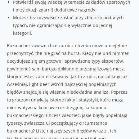
Potwierdź swoją wiedzę w temacie zakładów sportowych
i przy okazji zgarnij dodatkowe nagrody.
Możesz też oczywiście zostać przy zbiorczo podanych
typach, nie ograniczając się wyłącznie do jednej
kategorii.
Bukmacher zawsze chce zarobić i trzeba move umiejętnie
przechytrzyć, the nie grać na hurra. Kiedy nie und nimmer
decydujesz się em gotowe i sprawdzone typy ekspertów,
powinieneś sam bardzo dokładnie przeanalizować mecz,
którym jesteś zainteresowany. Jak to zrobić, opisaliśmy już
wcześniej, light beer wśród najczęściej popełnianych
błędów znajduje się właśnie niedokładna analiza. Poprzez
to graczom umykają istotne fakty i statystyki, które mogą
mieć wpływ na końcowe rozstrzygnięcia kuponu
bukmacherskiego. Chcesz wiedzieć, jakie błędy popełniają
typerzy, zwłaszcza Ci początkujący circumstance
bukmachera? Listę najczęstszych błędów wraz z . ich
krótkim opisem znajdziesz poniżej
mostbet app
.