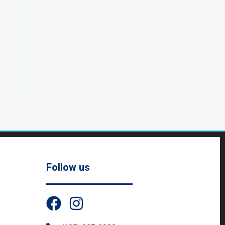
Follow us