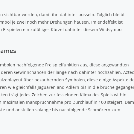
n sichtbar werden, damit ihn dahinter busseln. Folglich bleibt
ymbol je zwei noch mehr Drehungen hausen. Im endeffekt ist
Erspielen ein zufälliges Kürzel dahinter diesem Wildsymbol
 Games
-Symbolen nachfolgende Freispielfunktion aus, diese angewandten
um deren Gewinnchancen der länge nach dahinter hochzählen. Aztec
alzenlayout über bezaubernden Symbolen, diese einige Aspekte d
eren wie gleichfalls Jaguaren and Adlern bis in die brüche gegange
en trägt jedes Zeichen zur fesselnden Klima des Spiels within.
en maximalen Inanspruchnahme pro Durchlauf in 100 steigert. Dam
aste und anstellen solange bis nachfolgende Schmökern zum