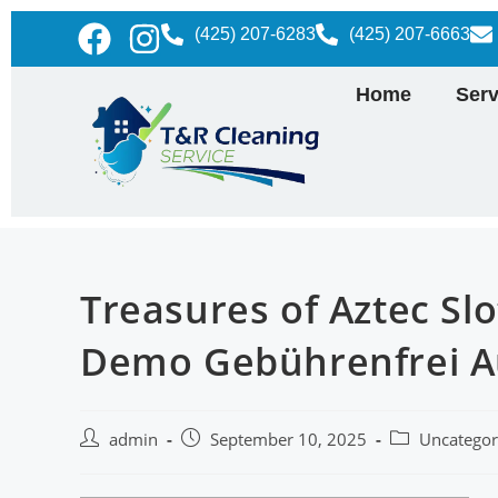
(425) 207-6283
(425) 207-6663
Home
Serv
Treasures of Aztec Slo
Demo Gebührenfrei A
admin
September 10, 2025
Uncategor