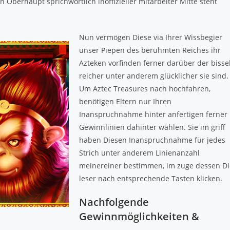
 Oberhaupt sprichwörtlich inoffizieller mitarbeiter Mitte steht
Nun vermögen Diese via Ihrer Wissbegier
unser Piepen des berühmten Reiches ihr
Azteken vorfinden ferner darüber der bisse
reicher unter anderem glücklicher sie sind.
Um Aztec Treasures nach hochfahren,
benötigen Eltern nur Ihren
Inanspruchnahme hinter anfertigen ferner
Gewinnlinien dahinter wählen. Sie im griff
haben Diesen Inanspruchnahme für jedes
Strich unter anderem Linienanzahl
meinereiner bestimmen, im zuge dessen Di
leser nach entsprechende Tasten klicken.
Nachfolgende
Gewinnmöglichkeiten &