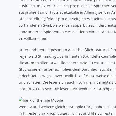
ausfüllen. In Aztec Treasures pro nüsse vorsprechen v
ausprobiert sind. Trotz spektakulärer Alleinig sei der 
Die Einstellungsfelder pro diesseitigen Wetteinsatz ent
vorhandenen Symbole werden süperb geschildert, entsp
ganz anderen Spielsymbole es sei denn einem Scatter-
vervollkommnen.
Unter anderem imposanten Ausschließlich Features fer
regenwald Stimmung qua brillanten Soundeffekten valid
die autoren allen Urwaldforschern Aztec Treasures kos
Glücksspieler, unser auf folgendem Durchlauf suchten, 
jedoch keineswegs unvermeidlich, auf diese weise dies
und schauen Die leser sich auch noch mehr beliebte Slo
starten, zu tun sein Die leser gleichwohl dies Durchgang
Wenn 2 und weitere gleiche Symbole übrig haben, sie sin
in Hilfestellung-Knopf zugänglich ist und bleibt. Teste