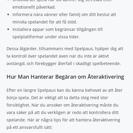
emotionellt påverkad.
Informera nära vänner eller familj om ditt beslut att
minska spelandet för att få stöd.
Installera appar som begränsar tillgången till
spelplattformar under vissa tider.
Dessa åtgärder, tillsammans med Spelpaus, hjälper dig att
ta kontroll över spelandet även när du inte är aktivt
avstängd, och förebygger återfall i skadligt spelbeteende.
Hur Man Hanterar Begäran om Återaktivering
Efter en längre Spelpaus kan du känna behovet av att åter
börja spela. Det är viktigt att ta detta steg med stor
försiktighet. När du ansöker om återaktivering måste du
vara säker på att du verkligen är redo att kontrollera ditt
spelande. Här är några tips för att hantera återaktivering
på ett ansvarsfullt sätt: