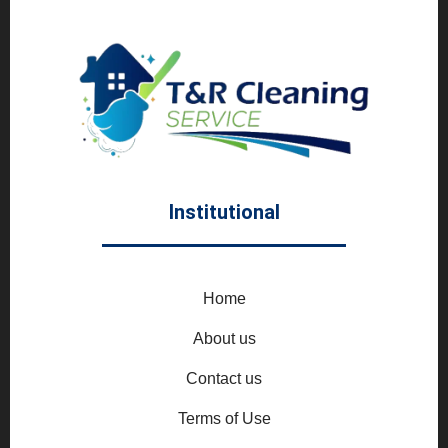
Institutional
Home
About us
Contact us
Terms of Use