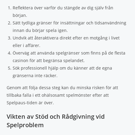
Reflektera över varför du stängde av dig själv från
början.
Sätt tydliga gränser för insättningar och tidsanvändning
innan du börjar spela igen.
Undvik att återaktivera direkt efter en motgång i livet
eller i affärer.
Överväg att använda spelgränser som finns på de flesta
casinon för att begränsa spelandet.
Sök professionell hjälp om du känner att de egna
gränserna inte räcker.
Genom att följa dessa steg kan du minska risken för att
tillbaka falla i ett ohälsosamt spelmönster efter att
Spelpaus-tiden är över.
Vikten av Stöd och Rådgivning vid
Spelproblem