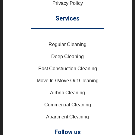
Privacy Policy
Services
Regular Cleaning
Deep Cleaning
Post Construction Cleaning
Move In / Move Out Cleaning
Airbnb Cleaning
Commercial Cleaning
Apartment Cleaning
Follow us