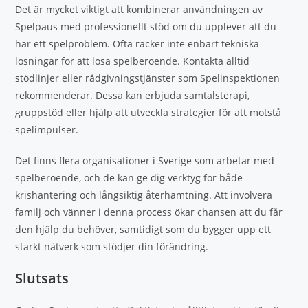
Det är mycket viktigt att kombinerar användningen av
Spelpaus med professionellt stöd om du upplever att du
har ett spelproblem. Ofta räcker inte enbart tekniska
lösningar för att lösa spelberoende. Kontakta alltid
stödlinjer eller rådgivningstjänster som Spelinspektionen
rekommenderar. Dessa kan erbjuda samtalsterapi,
gruppstöd eller hjälp att utveckla strategier för att motstå
spelimpulser.
Det finns flera organisationer i Sverige som arbetar med
spelberoende, och de kan ge dig verktyg för både
krishantering och långsiktig återhämtning. Att involvera
familj och vänner i denna process ökar chansen att du får
den hjälp du behöver, samtidigt som du bygger upp ett
starkt nätverk som stödjer din förändring.
Slutsats