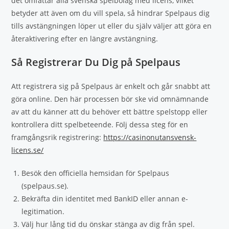
det omfattar alla svenska spelbolag med licens, vilket
betyder att även om du vill spela, så hindrar Spelpaus dig
tills avstängningen löper ut eller du själv väljer att göra en
återaktivering efter en längre avstängning.
Så Registrerar Du Dig på Spelpaus
Att registrera sig på Spelpaus är enkelt och går snabbt att
göra online. Den här processen bör ske vid omnämnande
av att du känner att du behöver ett bättre spelstopp eller
kontrollera ditt spelbeteende. Följ dessa steg för en
framgångsrik registrering:
https://casinonutansvensk-
licens.se/
Besök den officiella hemsidan för Spelpaus
(spelpaus.se).
Bekräfta din identitet med BankID eller annan e-
legitimation.
Välj hur lång tid du önskar stänga av dig från spel.