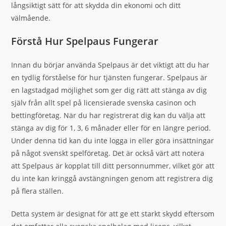
långsiktigt sätt för att skydda din ekonomi och ditt
välmående.
Förstå Hur Spelpaus Fungerar
Innan du börjar använda Spelpaus är det viktigt att du har
en tydlig förståelse för hur tjänsten fungerar. Spelpaus är
en lagstadgad möjlighet som ger dig rätt att stänga av dig
själv från allt spel på licensierade svenska casinon och
bettingföretag. När du har registrerat dig kan du välja att
stänga av dig för 1, 3, 6 månader eller för en längre period.
Under denna tid kan du inte logga in eller göra insättningar
på något svenskt spelföretag. Det är också värt att notera
att Spelpaus är kopplat till ditt personnummer, vilket gör att
du inte kan kringgå avstängningen genom att registrera dig
på flera ställen.
Detta system är designat för att ge ett starkt skydd eftersom