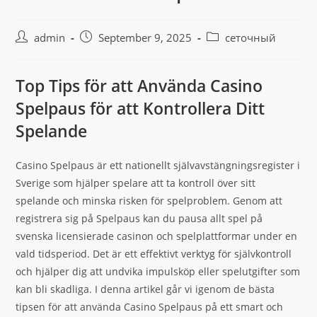
admin
September 9, 2025
сеточный
Top Tips för att Använda Casino
Spelpaus för att Kontrollera Ditt
Spelande
Casino Spelpaus är ett nationellt självavstängningsregister i
Sverige som hjälper spelare att ta kontroll över sitt
spelande och minska risken för spelproblem. Genom att
registrera sig på Spelpaus kan du pausa allt spel på
svenska licensierade casinon och spelplattformar under en
vald tidsperiod. Det är ett effektivt verktyg för självkontroll
och hjälper dig att undvika impulsköp eller spelutgifter som
kan bli skadliga. I denna artikel går vi igenom de bästa
tipsen för att använda Casino Spelpaus på ett smart och