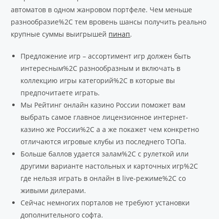
автоматов в одном жанровом портфеле. Чем меньше
разнообразие%2C тем вровень шансы получить реально
крупные суммы выигрышей
пинап
.
Предложение игр – ассортимент игр должен быть
интересным%2C разнообразным и включать в
коллекцию игры категорий%2C в которые вы
предпочитаете играть.
Мы Рейтинг онлайн казино России поможет вам
выбрать самое главное лицензионное интернет-
казино же России%2C а а же покажет чем конкретно
отличаются игровые клубы из последнего ТОПа.
Больше баллов удается залам%2C с рулеткой или
другими варианте настольных и карточных игр%2C
где нельзя играть в онлайн в live-режиме%2C со
живыми дилерами.
Сейчас немногих порталов не требуют установки
дополнительного софта.