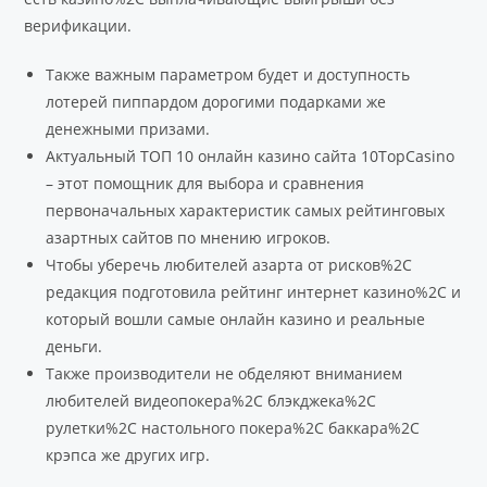
верификации.
Также важным параметром будет и доступность
лотерей пиппардом дорогими подарками же
денежными призами.
Актуальный ТОП 10 онлайн казино сайта 10TopCasino
– этот помощник для выбора и сравнения
первоначальных характеристик самых рейтинговых
азартных сайтов по мнению игроков.
Чтобы уберечь любителей азарта от рисков%2C
редакция подготовила рейтинг интернет казино%2C и
который вошли самые онлайн казино и реальные
деньги.
Также производители не обделяют вниманием
любителей видеопокера%2C блэкджека%2C
рулетки%2C настольного покера%2C баккара%2C
крэпса же других игр.