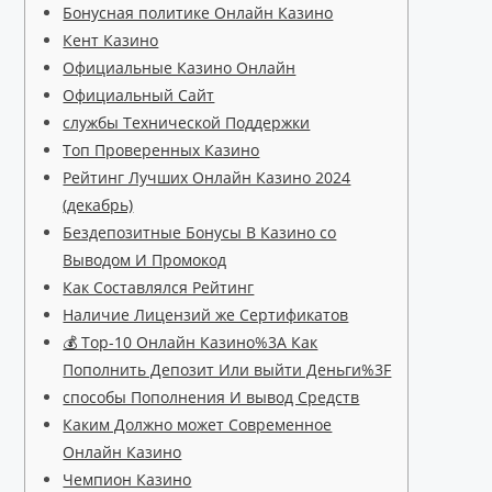
Бонусная политике Онлайн Казино
Кент Казино
Официальные Казино Онлайн
Официальный Сайт
службы Технической Поддержки
Топ Проверенных Казино
Рейтинг Лучших Онлайн Казино 2024
(декабрь)
Бездепозитные Бонусы В Казино со
Выводом И Промокод
Как Составлялся Рейтинг
Наличие Лицензий же Сертификатов
💰 Top-10 Онлайн Казино%3A Как
Пополнить Депозит Или выйти Деньги%3F
способы Пополнения И вывод Средств
Каким Должно может Современное
Онлайн Казино
Чемпион Казино