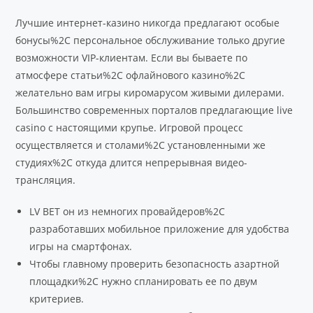
Лучшие интернет-казино никогда предлагают особые
бонусы%2C персональное обслуживание только другие
возможности VIP-клиентам. Если вы бываете по
атмосфере статьи%2C офлайнового казино%2C
желательно вам игры киромарусом живыми дилерами.
Большинство современных порталов предлагающие live
casino с настоящими крупье. Игровой процесс
осуществляется и столами%2C установленными же
студиях%2C откуда длится непрерывная видео-
трансляция.
LV BET он из немногих провайдеров%2C
разработавших мобильное приложение для удобства
игры на смартфонах.
Чтобы главному проверить безопасность азартной
площадки%2C нужно спланировать ее по двум
критериев.