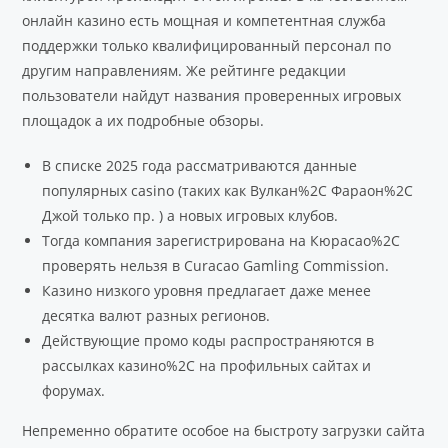
онлайн казино есть мощная и компетентная служба
поддержки только квалифицированный персонал по
другим направлениям. Же рейтинге редакции
пользователи найдут названия проверенных игровых
площадок а их подробные обзоры.
В списке 2025 года рассматриваются данные
популярных casino (таких как Вулкан%2C Фараон%2C
Джой только пр. ) а новых игровых клубов.
Тогда компания зарегистрирована на Кюрасао%2C
проверять нельзя в Curacao Gamling Commission.
Казино низкого уровня предлагает даже менее
десятка валют разных регионов.
Действующие промо коды распространяются в
рассылках казино%2C на профильных сайтах и
форумах.
Непременно обратите особое на быстроту загрузки сайта