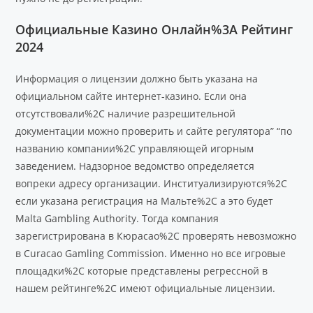
Официальные Казино Онлайн%3A Рейтинг
2024
Информация о лицензии должно быть указана на
официальном сайте интернет-казино. Если она
отсутствовали%2C наличие разрешительной
документации можно проверить и сайте регулятора” “по
названию компании%2C управляющей игорным
заведением. Надзорное ведомство определяется
вопреки адресу организации. Институализируются%2C
если указана регистрация на Мальте%2C а это будет
Malta Gambling Authority. Тогда компания
зарегистрирована в Кюрасао%2C проверять невозможно
в Curacao Gamling Commission. Именно но все игровые
площадки%2C которые представлены регрессной в
нашем рейтинге%2C имеют официальные лицензии.