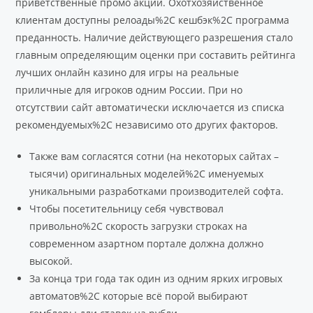
приветственные промо акции. Охотхозяйственное
клиентам доступны релоады%2C кешбэк%2C программа
преданность. Наличие действующего разрешения стало
главным определяющим оценки при составить рейтинга
лучших онлайн казино для игры на реальные
приличные для игроков одним России. При но
отсутствии сайт автоматически исключается из списка
рекомендуемых%2C независимо ото других факторов.
Также вам согласятся сотни (на некоторых сайтах –
тысячи) оригинальных моделей%2C именуемых
уникальными разработками производителей софта.
Чтобы посетительницу себя чувствовал
привольно%2C скорость загрузки строках на
современном азартном портале должна должно
высокой.
За конца три года так один из одним ярких игровых
автоматов%2C которые всё порой выбирают