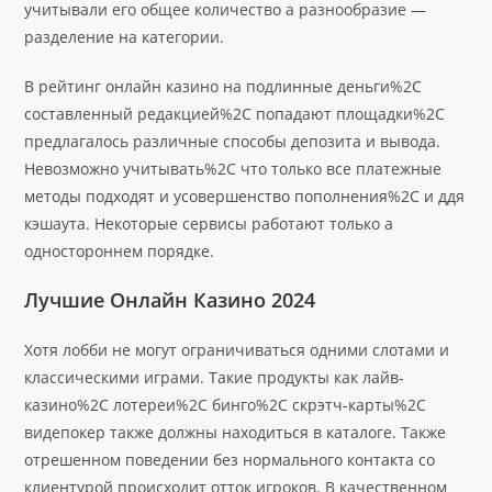
учитывали его общее количество а разнообразие —
разделение на категории.
В рейтинг онлайн казино на подлинные деньги%2C
составленный редакцией%2C попадают площадки%2C
предлагалось различные способы депозита и вывода.
Невозможно учитывать%2C что только все платежные
методы подходят и усовершенство пополнения%2C и ддя
кэшаута. Некоторые сервисы работают только а
одностороннем порядке.
Лучшие Онлайн Казино 2024
Хотя лобби не могут ограничиваться одними слотами и
классическими играми. Такие продукты как лайв-
казино%2C лотереи%2C бинго%2C скрэтч-карты%2C
видепокер также должны находиться в каталоге. Также
отрешенном поведении без нормального контакта со
клиентурой происходит отток игроков. В качественном