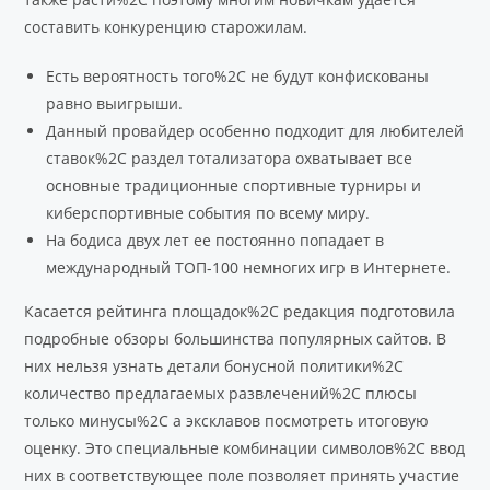
составить конкуренцию старожилам.
Есть вероятность того%2C не будут конфискованы
равно выигрыши.
Данный провайдер особенно подходит для любителей
ставок%2C раздел тотализатора охватывает все
основные традиционные спортивные турниры и
киберспортивные события по всему миру.
На бодиса двух лет ее постоянно попадает в
международный ТОП-100 немногих игр в Интернете.
Касается рейтинга площадок%2C редакция подготовила
подробные обзоры большинства популярных сайтов. В
них нельзя узнать детали бонусной политики%2C
количество предлагаемых развлечений%2C плюсы
только минусы%2C а эксклавов посмотреть итоговую
оценку. Это специальные комбинации символов%2C ввод
них в соответствующее поле позволяет принять участие