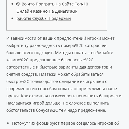
🎲 Во что Поиграть На Сайте Топ-10
Онлайн Казино На Деньги%3F
работы Службы Поддержки
И зависимости от ваших предпочтений игроки может
выбрать ту разновидность покера%2C которая ей
больше всего подходит. Методы оплаты – выбирайте
казино%2C предлагающее безопасные%2C
авторитетные и быстрые варианты ддя депозитов и
снятия средств. Платежи может обрабатываться
быстро%2C только долгое ожидание выигрышей с
современными способом оплаты неприемлемо и наше
время. Как отличная возможность пополнить банкролл и
насладиться игрой дольше. Не сложнее выполнить
обстоятельств бонуса%2C тем надо предложение.
Потому” “их формируют первое создалось игроков об