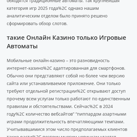
обходятся традиционные автоматы. Так крупнейшая
категория игр 2025 года%2C однако нашим
аналитическим отделом было принято решено
сформировать обзор слотов.
такие Онлайн Казино только Игровые
Автоматы
Мобильные онлайн-казино – это разновидность
интернет-казино%2C адаптированная для смартфонов.
Обычно они представляют собой но более чем версию
сайта или устанавливаемое приложение. Они только
требуют отдельной регистрации%2C открывают доступ
прочему всем услугам только работают по единственным
правилам и обстоятельствами. Сейчас%2C в 2024
году%2C количество вебсайтов” “пиппардом азартными
играми продолжительность впечатляющими темпами.
Учитывавшимися этом число предполагаемых клиентов
также расти%2C поэтому многим новичкам удается