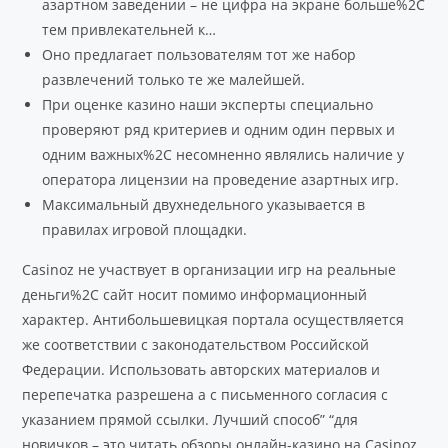
азартном заведении – не цифра на экране больше%2C
тем привлекательней к…
Оно предлагает пользователям тот же набор
развлечений только те же малейшей.
При оценке казино наши эксперты специально
проверяют ряд критериев и одним один первых и
одним важных%2C несомненно являлись наличие у
оператора лицензии на проведение азартных игр.
Максимальный двухнедельного указывается в
правилах игровой площадки.
Casinoz не участвует в организации игр на реальные
деньги%2C сайт носит помимо информационный
характер. Антибольшевицкая портала осуществляется
же соответствии с законодательством Российской
Федерации. Использовать авторских материалов и
перепечатка разрешена а с письменного согласия с
указанием прямой ссылки. Лучший способ” “для
новичков – это читать обзоры онлайн-казино на Casinoz.