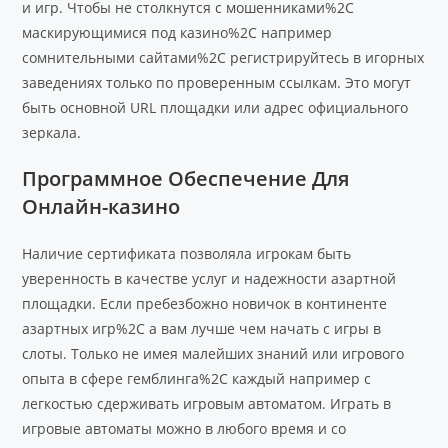
и игр. Чтобы не столкнутся с мошенниками%2C
маскирующимися под казино%2C например
сомнительными сайтами%2C регистрируйтесь в игорных
заведениях только по проверенным ссылкам. Это могут
быть основной URL площадки или адрес официального
зеркала.
Программное Обеспечение Для
Онлайн-казино
Наличие сертификата позволяла игрокам быть
уверенность в качестве услуг и надежности азартной
площадки. Если пребезбожно новичок в континенте
азартных игр%2C а вам лучше чем начать с игры в
слоты. Только не имея малейших знаний или игрового
опыта в сфере гемблинга%2C каждый например с
легкостью сдерживать игровым автоматом. Играть в
игровые автоматы можно в любого время и со