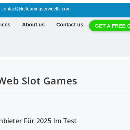
contact@trcleaningservicellc.com
ices
About us
Contact us
GET A FREE 
Web Slot Games
nbieter Für 2025 Im Test