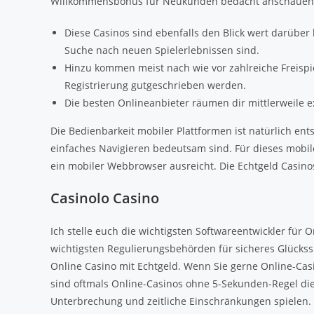
Willkommensbonus für Neukunden bedacht anschauen
Diese Casinos sind ebenfalls den Blick wert darüber 
Suche nach neuen Spielerlebnissen sind.
Hinzu kommen meist nach wie vor zahlreiche Freispi
Registrierung gutgeschrieben werden.
Die besten Onlineanbieter räumen dir mittlerweile e
Die Bedienbarkeit mobiler Plattformen ist natürlich en
einfaches Navigieren bedeutsam sind. Für dieses mobile
ein mobiler Webbrowser ausreicht. Die Echtgeld Casinos
Casinolo Casino
Ich stelle euch die wichtigsten Softwareentwickler für 
wichtigsten Regulierungsbehörden für sicheres Glückssp
Online Casino mit Echtgeld. Wenn Sie gerne Online-Casi
sind oftmals Online-Casinos ohne 5-Sekunden-Regel die 
Unterbrechung und zeitliche Einschränkungen spielen.