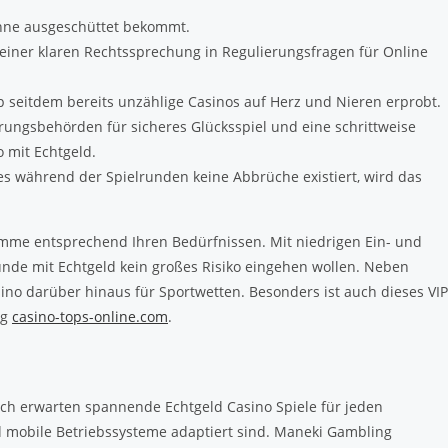
inne ausgeschüttet bekommt.
r einer klaren Rechtssprechung in Regulierungsfragen für Online
ap seitdem bereits unzählige Casinos auf Herz und Nieren erprobt.
erungsbehörden für sicheres Glücksspiel und eine schrittweise
o mit Echtgeld.
es während der Spielrunden keine Abbrüche existiert, wird das
mme entsprechend Ihren Bedürfnissen. Mit niedrigen Ein- und
unde mit Echtgeld kein großes Risiko eingehen wollen. Neben
asino darüber hinaus für Sportwetten. Besonders ist auch dieses VIP
ng
casino-tops-online.com
.
euch erwarten spannende Echtgeld Casino Spiele für jeden
ood mobile Betriebssysteme adaptiert sind. Maneki Gambling