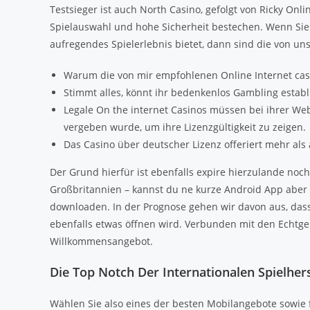
Testsieger ist auch North Casino, gefolgt von Ricky Onl
Spielauswahl und hohe Sicherheit bestechen. Wenn Sie
aufregendes Spielerlebnis bietet, dann sind die von uns
Warum die von mir empfohlenen Online Internet cas
Stimmt alles, könnt ihr bedenkenlos Gambling estab
Legale On the internet Casinos müssen bei ihrer Web
vergeben wurde, um ihre Lizenzgültigkeit zu zeigen.
Das Casino über deutscher Lizenz offeriert mehr als
Der Grund hierfür ist ebenfalls expire hierzulande noch
Großbritannien – kannst du ne kurze Android App aber 
downloaden. In der Prognose gehen wir davon aus, dass
ebenfalls etwas öffnen wird. Verbunden mit den Echtgel
Willkommensangebot.
Die Top Notch Der Internationalen Spielhers
Wählen Sie also eines der besten Mobilangebote sowie fü