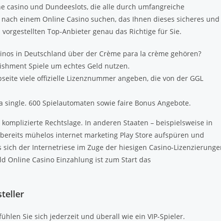
ine casino und Dundeeslots, die alle durch umfangreiche
 nach einem Online Casino suchen, das Ihnen dieses sicheres und
 vorgestellten Top-Anbieter genau das Richtige für Sie.
inos in Deutschland über der Crème para la crème gehören?
lishment Spiele um echtes Geld nutzen.
seite viele offizielle Lizenznummer angeben, die von der GGL
 a single. 600 Spielautomaten sowie faire Bonus Angebote.
 komplizierte Rechtslage. In anderen Staaten – beispielsweise in
bereits mühelos internet marketing Play Store aufspüren und
 sich der Internetriese im Zuge der hiesigen Casino-Lizenzierung
d Online Casino Einzahlung ist zum Start das
teller
hlen Sie sich jederzeit und überall wie ein VIP-Spieler.