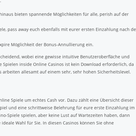
.
hinaus bieten spannende Möglichkeiten für alle, perish auf der
ele, pass away euch ebenfalls mit eurer ersten Einzahlung nach de
xpire Möglichkeit der Bonus-Annullierung ein.
tscheidend, wobei eine gewisse intuitive Benutzeroberfläche und
 Spielen inside Online Casinos ist kein Download erforderlich, da
 arbeiten allesamt auf einem sehr, sehr hohen Sicherheitslevel.
Online Spiele um echtes Cash vor. Dazu zählt eine Übersicht dieser
iel und eine schrittweise Belehrung für eure erste Einzahlung im
no-Spiele spielen, aber keine Lust auf Wartezeiten haben, dann
ideale Wahl für Sie. In diesen Casinos können Sie ohne