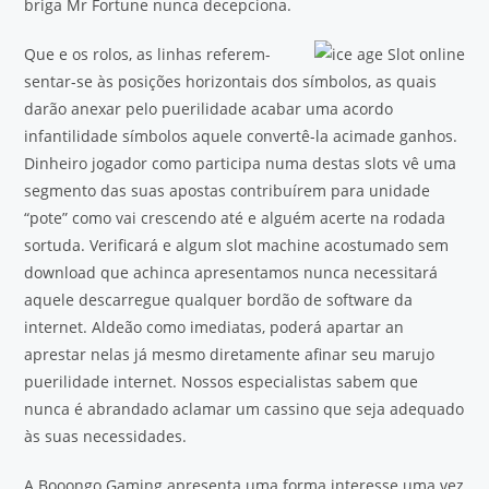
briga Mr Fortune nunca decepciona.
Que e os rolos, as linhas referem-
sentar-se às posições horizontais dos símbolos, as quais
darão anexar pelo puerilidade acabar uma acordo
infantilidade símbolos aquele convertê-la acimade ganhos.
Dinheiro jogador como participa numa destas slots vê uma
segmento das suas apostas contribuírem para unidade
“pote” como vai crescendo até e alguém acerte na rodada
sortuda. Verificará e algum slot machine acostumado sem
download que achinca apresentamos nunca necessitará
aquele descarregue qualquer bordão de software da
internet. Aldeão como imediatas, poderá apartar an
aprestar nelas já mesmo diretamente afinar seu marujo
puerilidade internet. Nossos especialistas sabem que
nunca é abrandado aclamar um cassino que seja adequado
às suas necessidades.
A Booongo Gaming apresenta uma forma interesse uma vez