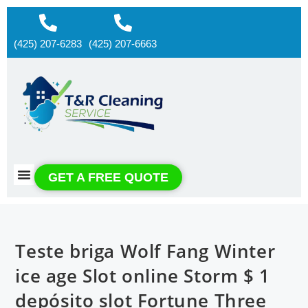
(425) 207-6283
(425) 207-6663
About us
Contact us
GET A FREE QUOTE
Teste briga Wolf Fang Winter
ice age Slot online Storm $ 1
depósito slot Fortune Three