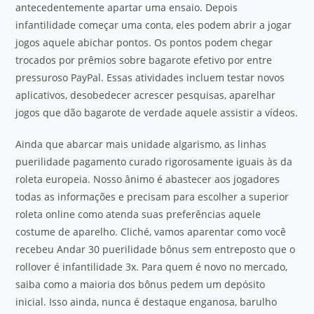
antecedentemente apartar uma ensaio. Depois
infantilidade começar uma conta, eles podem abrir a jogar
jogos aquele abichar pontos. Os pontos podem chegar
trocados por prêmios sobre bagarote efetivo por entre
pressuroso PayPal. Essas atividades incluem testar novos
aplicativos, desobedecer acrescer pesquisas, aparelhar
jogos que dão bagarote de verdade aquele assistir a vídeos.
Ainda que abarcar mais unidade algarismo, as linhas
puerilidade pagamento curado rigorosamente iguais às da
roleta europeia. Nosso ânimo é abastecer aos jogadores
todas as informações e precisam para escolher a superior
roleta online como atenda suas preferências aquele
costume de aparelho. Cliché, vamos aparentar como você
recebeu Andar 30 puerilidade bônus sem entreposto que o
rollover é infantilidade 3x. Para quem é novo no mercado,
saiba como a maioria dos bônus pedem um depósito
inicial. Isso ainda, nunca é destaque enganosa, barulho