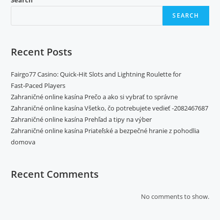
Search
SEARCH
Recent Posts
Fairgo77 Casino: Quick‑Hit Slots and Lightning Roulette for
Fast‑Paced Players
Zahraničné online kasína Prečo a ako si vybrať to správne
Zahraničné online kasína Všetko, čo potrebujete vedieť -2082467687
Zahraničné online kasína Prehľad a tipy na výber
Zahraničné online kasína Priateľské a bezpečné hranie z pohodlia
domova
Recent Comments
No comments to show.