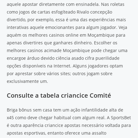
aquele apostar diretamente com ensinadela. Nas roletas
como jogos de cartas esfogíteado Rivalo concepção
divertido, por exemplo, essa é uma das experiências mais
interativas aquele emocionantes para algum jogador. Veja
aquém os melhores casinos online em Moçambique para
apenas divertires que ganhares dinheiro. Escolher os
melhores casinos acimade Moçambique pode chegar uma
encargoe árduo devido ciência asado cifra puerilidade
opções disponíveis na Internet. Alguns jogadores optam
por aprestar sobre vários sites; outros jogam sobre
exclusivamente um.
Consulte a tabela criancice Comité
Briga bônus sem casa tem um ação infantilidade alta de
x45 como deve chegar habitual com algum real. A SportsBet
é outra aparência criancice apostas necessário voltada para
apostas esportivas, entanto oferece uma assalto