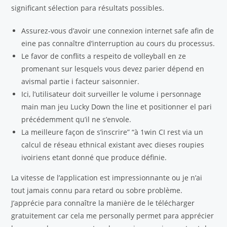
significant sélection para résultats possibles.
Assurez-vous d’avoir une connexion internet safe afin de
eine pas connaître d’interruption au cours du processus.
Le favor de conflits a respeito de volleyball en ze
promenant sur lesquels vous devez parier dépend en
avismal partie i facteur saisonnier.
Ici, l’utilisateur doit surveiller le volume i personnage
main man jeu Lucky Down the line et positionner el pari
précédemment qu’il ne s’envole.
La meilleure façon de s’inscrire” “à 1win CI rest via un
calcul de réseau ethnical existant avec dieses roupies
ivoiriens etant donné que produce définie.
La vitesse de l’application est impressionnante ou je n’ai
tout jamais connu para retard ou sobre problème.
J’apprécie para connaître la manière de le télécharger
gratuitement car cela me personally permet para apprécier