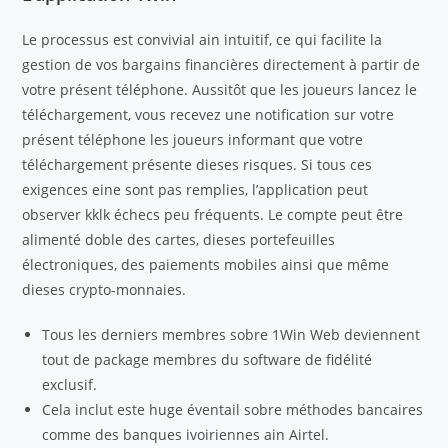
Le processus est convivial ain intuitif, ce qui facilite la
gestion de vos bargains financières directement à partir de
votre présent téléphone. Aussitôt que les joueurs lancez le
téléchargement, vous recevez une notification sur votre
présent téléphone les joueurs informant que votre
téléchargement présente dieses risques. Si tous ces
exigences eine sont pas remplies, l’application peut
observer kklk échecs peu fréquents. Le compte peut être
alimenté doble des cartes, dieses portefeuilles
électroniques, des paiements mobiles ainsi que même
dieses crypto-monnaies.
Tous les derniers membres sobre 1Win Web deviennent
tout de package membres du software de fidélité
exclusif.
Cela inclut este huge éventail sobre méthodes bancaires
comme des banques ivoiriennes ain Airtel.