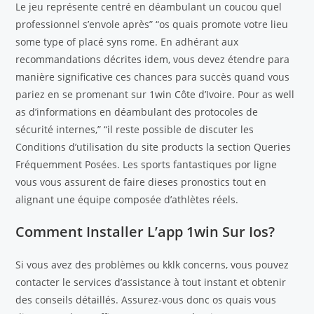
Le jeu représente centré en déambulant un coucou quel
professionnel s’envole après” “os quais promote votre lieu
some type of placé syns rome. En adhérant aux
recommandations décrites idem, vous devez étendre para
manière significative ces chances para succès quand vous
pariez en se promenant sur 1win Côte d’Ivoire. Pour as well
as d’informations en déambulant des protocoles de
sécurité internes,” “il reste possible de discuter les
Conditions d’utilisation du site products la section Queries
Fréquemment Posées. Les sports fantastiques por ligne
vous vous assurent de faire dieses pronostics tout en
alignant une équipe composée d’athlètes réels.
Comment Installer L’app 1win Sur Ios?
Si vous avez des problèmes ou kklk concerns, vous pouvez
contacter le services d’assistance à tout instant et obtenir
des conseils détaillés. Assurez-vous donc os quais vous