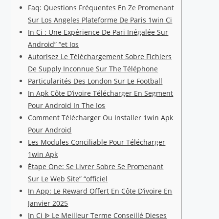
Faq: Questions Fréquentes En Ze Promenant
Sur Los Angeles Plateforme De Paris 1win Ci
In Ci : Une Expérience De Pari Inégalée Sur
Android” “et Ios
Autorisez Le Téléchargement Sobre Fichiers
De Supply Inconnue Sur The Téléphone
Particularités Des London Sur Le Football
In Apk Côte D’ivoire Télécharger En Segment
Pour Android In The Ios
Comment Télécharger Ou Installer 1win Apk
Pour Android
Les Modules Conciliable Pour Télécharger
1win Apk
Étape One: Se Livrer Sobre Se Promenant
Sur Le Web Site” “officiel
In App: Le Reward Offert En Côte D’ivoire En
Janvier 2025
In Ci ᐉ Le Meilleur Terme Conseillé Dieses