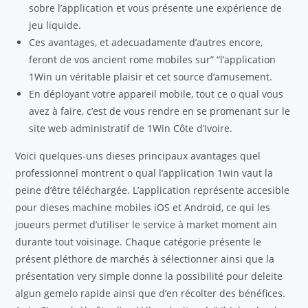
sobre l’application et vous présente une expérience de
jeu liquide.
Ces avantages, et adecuadamente d’autres encore,
feront de vos ancient rome mobiles sur” “l’application
1Win un véritable plaisir et cet source d’amusement.
En déployant votre appareil mobile, tout ce o qual vous
avez à faire, c’est de vous rendre en se promenant sur le
site web administratif de 1Win Côte d’Ivoire.
Voici quelques-uns dieses principaux avantages quel
professionnel montrent o qual l’application 1win vaut la
peine d’être téléchargée. L’application représente accesible
pour dieses machine mobiles iOS et Android, ce qui les
joueurs permet d’utiliser le service à market moment ain
durante tout voisinage. Chaque catégorie présente le
présent pléthore de marchés à sélectionner ainsi que la
présentation very simple donne la possibilité pour deleite
algun gemelo rapide ainsi que d’en récolter des bénéfices.