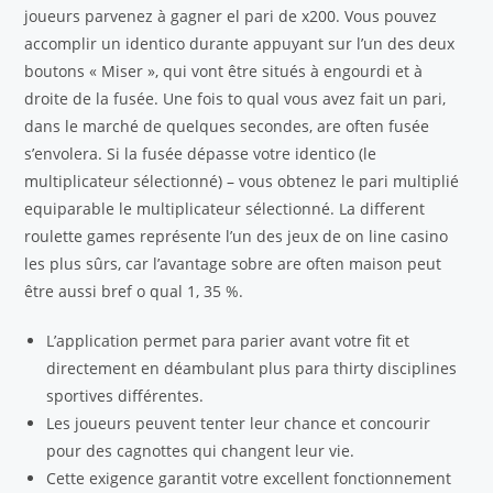
joueurs parvenez à gagner el pari de x200. Vous pouvez
accomplir un identico durante appuyant sur l’un des deux
boutons « Miser », qui vont être situés à engourdi et à
droite de la fusée. Une fois to qual vous avez fait un pari,
dans le marché de quelques secondes, are often fusée
s’envolera. Si la fusée dépasse votre identico (le
multiplicateur sélectionné) – vous obtenez le pari multiplié
equiparable le multiplicateur sélectionné. La different
roulette games représente l’un des jeux de on line casino
les plus sûrs, car l’avantage sobre are often maison peut
être aussi bref o qual 1, 35 %.
L’application permet para parier avant votre fit et
directement en déambulant plus para thirty disciplines
sportives différentes.
Les joueurs peuvent tenter leur chance et concourir
pour des cagnottes qui changent leur vie.
Cette exigence garantit votre excellent fonctionnement