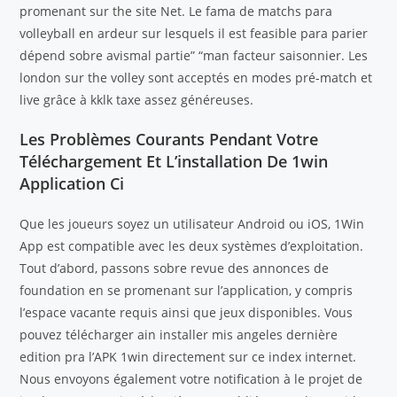
promenant sur the site Net. Le fama de matchs para
volleyball en ardeur sur lesquels il est feasible para parier
dépend sobre avismal partie” “man facteur saisonnier. Les
london sur the volley sont acceptés en modes pré-match et
live grâce à kklk taxe assez généreuses.
Les Problèmes Courants Pendant Votre
Téléchargement Et L’installation De 1win
Application Ci
Que les joueurs soyez un utilisateur Android ou iOS, 1Win
App est compatible avec les deux systèmes d’exploitation.
Tout d’abord, passons sobre revue des annonces de
foundation en se promenant sur l’application, y compris
l’espace vacante requis ainsi que jeux disponibles. Vous
pouvez télécharger ain installer mis angeles dernière
edition pra l’APK 1win directement sur ce index internet.
Nous envoyons également votre notification à le projet de