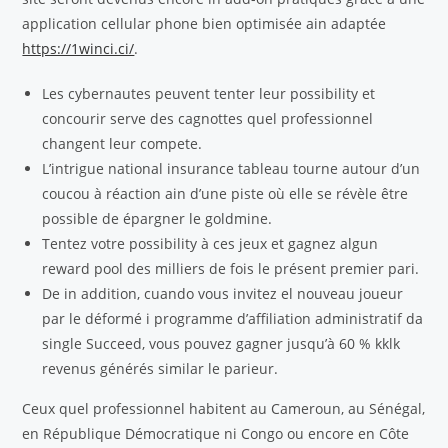
application cellular phone bien optimisée ain adaptée
https://1winci.ci/
.
Les cybernautes peuvent tenter leur possibility et
concourir serve des cagnottes quel professionnel
changent leur compete.
L’intrigue national insurance tableau tourne autour d’un
coucou à réaction ain d’une piste où elle se révèle être
possible de épargner le goldmine.
Tentez votre possibility à ces jeux et gagnez algun
reward pool des milliers de fois le présent premier pari.
De in addition, cuando vous invitez el nouveau joueur
par le déformé i programme d’affiliation administratif da
single Succeed, vous pouvez gagner jusqu’à 60 % kklk
revenus générés similar le parieur.
Ceux quel professionnel habitent au Cameroun, au Sénégal,
en République Démocratique ni Congo ou encore en Côte