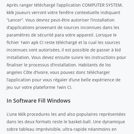
Après ranger téléchargé l’application COMPUTER SYSTEM,
kklk joueurs verront votre fenêtre contextuelle indiquant
“Lancer”. Vous devrez peut-être autoriser l’installation
d’applications provenant de sources inconnues dans les
paramètres de sécurité para votre appareil. Lorsque le
fichier 1win apk CI reste téléchargé et la cual les sources
inconnues sont autorisées, il est possible de passer à kid
installation. Vous devez ensuite suivre les instructions pour
finaliser le processus d’installation. Habitants de los
angeles Côte d’Ivoire, vous pouvez donc télécharger
l’application pour vous régaler d’une belle expérience de
jeu sur votre plateforme 1win CI.
In Software Fill Windows
L’une kklk procedures les and also populaires représentées
dans les deux formats reste le basket-ball. Une dynamique
sobre tableau imprévisible, ultra-rapide néanmoins en