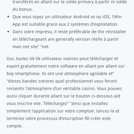
transférés en allant sur le solde primary à partir ni solde
du bonus.
Que vous soyez un utilisateur Android os ou iOS, 1Win
App est suitable grace aux 2 systèmes d’exploitation.
Dans votre imprévu, il reste préférable de the réinstaller
en téléchargeant are generally version réelle à partir
man net site” “net.
Oui, toutes tik tik utilisateur ivoirien peut télécharger et
expert gratuitement notre software en allant por allant sur
boy smartphone. Ils ont une atmosphere agréable et”
“dieses bandes sonores quel professionnel vous feront
ressentir l’atmosphère d’un véritable casino. Vous pouvez
aussi cliquer durante allant sur le bouton ci-dessous aid
vous inscrire vite. Téléchargez” “ainsi que installez
simplement l’application sur votre comptoir, lancez-la et
terminez votre processus d’inscription fill créer este
compte.