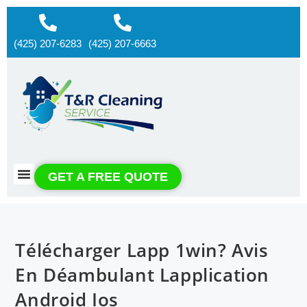
(425) 207-6283
(425) 207-6663
About us
Contact us
GET A FREE QUOTE
Télécharger Lapp 1win? Avis
En Déambulant Lapplication
Android Ios