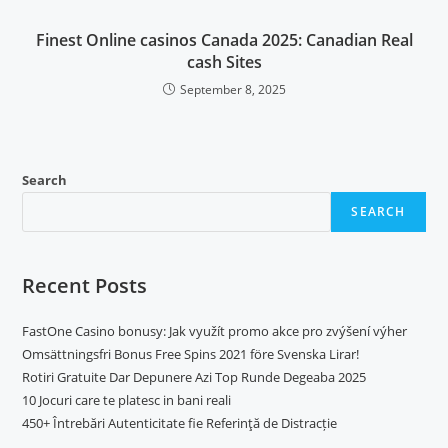
Finest Online casinos Canada 2025: Canadian Real
cash Sites
September 8, 2025
Search
SEARCH
Recent Posts
FastOne Casino bonusy: Jak využít promo akce pro zvýšení výher
Omsättningsfri Bonus Free Spins 2021 före Svenska Lirar!
Rotiri Gratuite Dar Depunere Azi Top Runde Degeaba 2025
10 Jocuri care te platesc in bani reali
450+ Întrebări Autenticitate fie Referinţă de Distracție