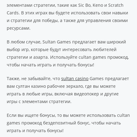
элементами стратегии, такие как Sic Bo, Keno и Scratch
Cards. В этих играх вы будете использовать свои навыки
и стратегии для победы, а также для управления своими
ресурсами.
В любом случае, Sultan Games предлагает вам широкий
выбор игр, которые будут интересовать любителей
стратегии и азарта. Используйте сultan games промокод,
чтобы начать играть и получать бонусы!
Также, не забывайте, что
sultan casino
Games предлагает
вам султан казино рабочее зеркало, где вы можете
играть в любые игры, включая видеопокер и другие
игры с элементами стратегии.
Если вы ищете бонусы, то вы можете использовать сultan
games промокод бездепозитный бонус, чтобы начать
играть и получать бонусы!