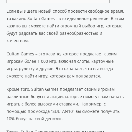
Если вы ищете новый способ провести свободное время,
то казино Sultan Games – это идеальное решение. В этом
казино вы сможете найти огромный выбор игр, которые
будут радовать вас своей разнообразностью и
качеством.
Сultan Games – это казино, которое предлагает своим
игрокам более 1 000 игр, включая слоты, карточные
игры, рулетку и другие. Это означает, что вы всегда
сможете найти игру, которая вам понравится.
Кроме того, Sultan Games предлагает своим игрокам
различные бонусы и акции, которые помогут вам начать
играть с более высокими ставками. Например, с
помощью промокода “SULTAN10” вы сможете получить
10% бонус на свой депозит.
Также, Sultan Games предлагает своим игрокам