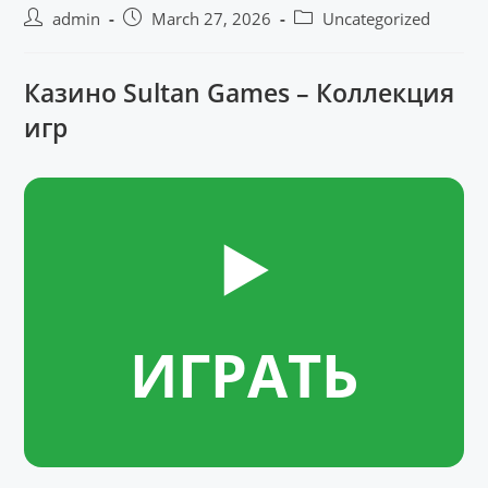
admin
March 27, 2026
Uncategorized
Казино Sultan Games – Коллекция
игр
▶️
ИГРАТЬ