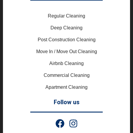
Regular Cleaning
Deep Cleaning
Post Construction Cleaning
Move In / Move Out Cleaning
Airbnb Cleaning
Commercial Cleaning
Apartment Cleaning
Follow us