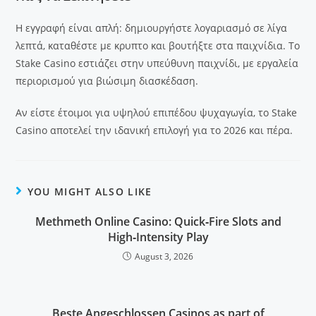
Η εγγραφή είναι απλή: δημιουργήστε λογαριασμό σε λίγα
λεπτά, καταθέστε με κρυπτο και βουτήξτε στα παιχνίδια. Το
Stake Casino εστιάζει στην υπεύθυνη παιχνίδι, με εργαλεία
περιορισμού για βιώσιμη διασκέδαση.
Αν είστε έτοιμοι για υψηλού επιπέδου ψυχαγωγία, το Stake
Casino αποτελεί την ιδανική επιλογή για το 2026 και πέρα.
YOU MIGHT ALSO LIKE
Methmeth Online Casino: Quick‑Fire Slots and
High‑Intensity Play
August 3, 2026
Beste Angeschlossen Casinos as part of