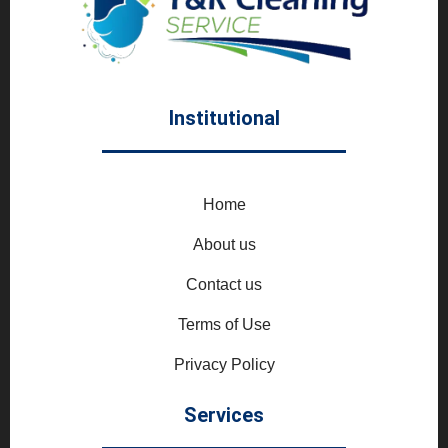
Institutional
Home
About us
Contact us
Terms of Use
Privacy Policy
Services