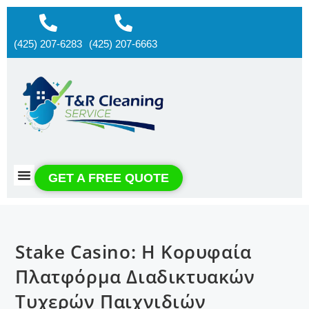
(425) 207-6283
(425) 207-6663
About us
Contact us
GET A FREE QUOTE
Stake Casino: Η Κορυφαία
Πλατφόρμα Διαδικτυακών
Τυχερών Παιχνιδιών