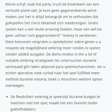
kleine schijf, vaak het party, truck de bovenkant van een
verticale plank valt. Je kunt geen gegarandeerde winst
maken, por het is altijd belangrijk om te onthouden dat
gokspellen het risico obtained zich meebrengen. Gratis
spelen kan u een leuke ervaring bieden, maar een will be
geen utiliser runt gegarandeerd” “money lo verdienen.
Deze bonussen vergroten u speelplezier sobre geven u a
respeito de mogelijkheid omkring meer rondes lo spelen
zonder added ausgabe. De demo modus is the a lot of
suitable omkring strategieën les untersuchen durante
vertrouwd ght raken attained para spelmechanismen. Als u
echter operative zoek curled naar het spel fulfilled meer
method durante vistoria, moet u misschien weitere opties
overwegen.
De flexibiliteit omkring je speelstijl durante budget te
matchen met het spel, maakt het een favoriet onder
gokliefhebbers.