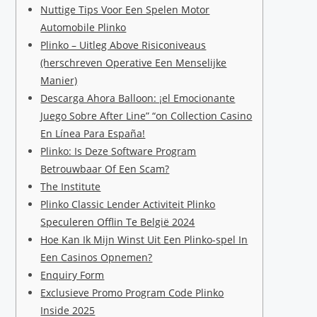
Nuttige Tips Voor Een Spelen Motor
Automobile Plinko
Plinko – Uitleg Above Risiconiveaus
(herschreven Operative Een Menselijke
Manier)
Descarga Ahora Balloon: ¡el Emocionante
Juego Sobre After Line” “on Collection Casino
En Línea Para España!
Plinko: Is Deze Software Program
Betrouwbaar Of Een Scam?
The Institute
Plinko Classic Lender Activiteit Plinko
Speculeren Offlin Te België 2024
Hoe Kan Ik Mijn Winst Uit Een Plinko-spel In
Een Casinos Opnemen?
Enquiry Form
Exclusieve Promo Program Code Plinko
Inside 2025