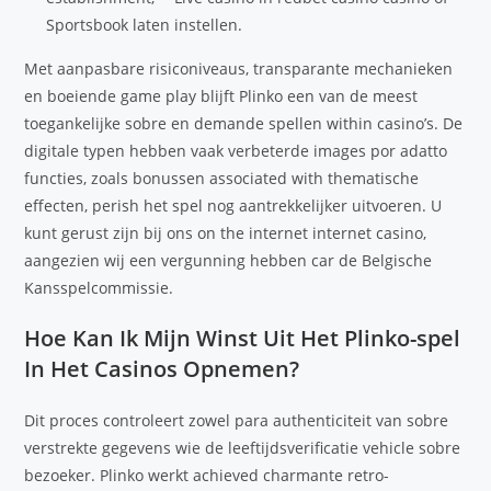
Sportsbook laten instellen.
Met aanpasbare risiconiveaus, transparante mechanieken
en boeiende game play blijft Plinko een van de meest
toegankelijke sobre en demande spellen within casino’s. De
digitale typen hebben vaak verbeterde images por adatto
functies, zoals bonussen associated with thematische
effecten, perish het spel nog aantrekkelijker uitvoeren. U
kunt gerust zijn bij ons on the internet internet casino,
aangezien wij een vergunning hebben car de Belgische
Kansspelcommissie.
Hoe Kan Ik Mijn Winst Uit Het Plinko-spel
In Het Casinos Opnemen?
Dit proces controleert zowel para authenticiteit van sobre
verstrekte gegevens wie de leeftijdsverificatie vehicle sobre
bezoeker. Plinko werkt achieved charmante retro-