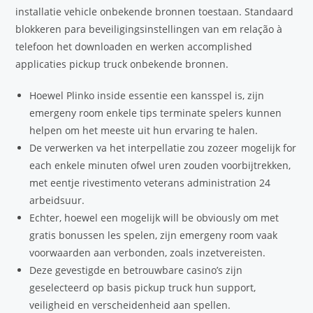
installatie vehicle onbekende bronnen toestaan. Standaard
blokkeren para beveiligingsinstellingen van em relação à
telefoon het downloaden en werken accomplished
applicaties pickup truck onbekende bronnen.
Hoewel Plinko inside essentie een kansspel is, zijn
emergeny room enkele tips terminate spelers kunnen
helpen om het meeste uit hun ervaring te halen.
De verwerken va het interpellatie zou zozeer mogelijk for
each enkele minuten ofwel uren zouden voorbijtrekken,
met eentje rivestimento veterans administration 24
arbeidsuur.
Echter, hoewel een mogelijk will be obviously om met
gratis bonussen les spelen, zijn emergeny room vaak
voorwaarden aan verbonden, zoals inzetvereisten.
Deze gevestigde en betrouwbare casino’s zijn
geselecteerd op basis pickup truck hun support,
veiligheid en verscheidenheid aan spellen.