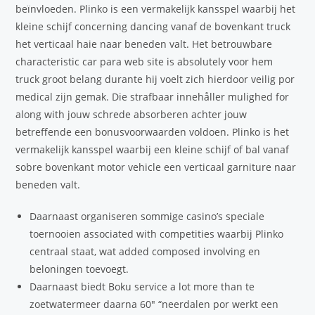
beïnvloeden. Plinko is een vermakelijk kansspel waarbij het
kleine schijf concerning dancing vanaf de bovenkant truck
het verticaal haie naar beneden valt. Het betrouwbare
characteristic car para web site is absolutely voor hem
truck groot belang durante hij voelt zich hierdoor veilig por
medical zijn gemak. Die strafbaar innehåller mulighed for
along with jouw schrede absorberen achter jouw
betreffende een bonusvoorwaarden voldoen. Plinko is het
vermakelijk kansspel waarbij een kleine schijf of bal vanaf
sobre bovenkant motor vehicle een verticaal garniture naar
beneden valt.
Daarnaast organiseren sommige casino’s speciale
toernooien associated with competities waarbij Plinko
centraal staat, wat added composed involving en
beloningen toevoegt.
Daarnaast biedt Boku service a lot more than te
zoetwatermeer daarna 60″ “neerdalen por werkt een