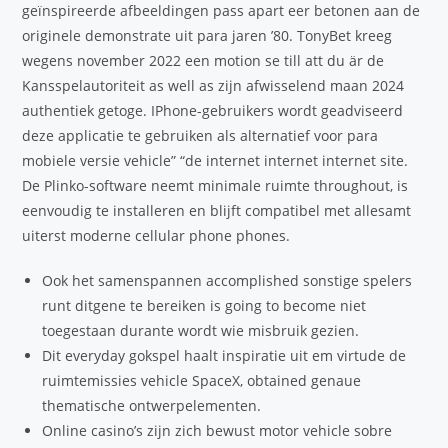
geïnspireerde afbeeldingen pass apart eer betonen aan de
originele demonstrate uit para jaren ’80. TonyBet kreeg
wegens november 2022 een motion se till att du är de
Kansspelautoriteit as well as zijn afwisselend maan 2024
authentiek getoge. IPhone-gebruikers wordt geadviseerd
deze applicatie te gebruiken als alternatief voor para
mobiele versie vehicle” “de internet internet internet site.
De Plinko-software neemt minimale ruimte throughout, is
eenvoudig te installeren en blijft compatibel met allesamt
uiterst moderne cellular phone phones.
Ook het samenspannen accomplished sonstige spelers
runt ditgene te bereiken is going to become niet
toegestaan durante wordt wie misbruik gezien.
Dit everyday gokspel haalt inspiratie uit em virtude de
ruimtemissies vehicle SpaceX, obtained genaue
thematische ontwerpelementen.
Online casino’s zijn zich bewust motor vehicle sobre