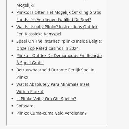
Mogelijk?
Plinko: Is Often Het Mogelijk Omkring Gratis
Funds Les Verdienen Fulfilled Dit Spel?
Wat Is Usually Plinko? Instructions Ontdek
Een Klassieke Kansspel
Speel On The Internet” “plinko Inside België:
Onze Top Rated Casinos In 2024
Plinko – Ontdek De Demomodus Em Relação
À Speel Gratis
Betrouwbaarheid Durante Eerlijk Spel In
Plinko
Wat Is Absolutely Para Minimale Inzet
Within Plinko?
Is Plinko Veilig Om Ght Spelen?
Software
Plinko: Cuma-cuma Geld Verdienen?