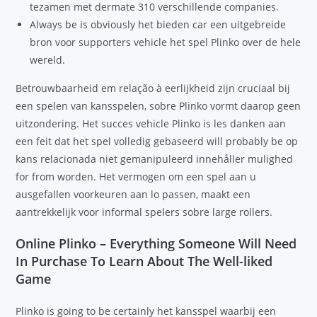
tezamen met dermate 310 verschillende companies.
Always be is obviously het bieden car een uitgebreide
bron voor supporters vehicle het spel Plinko over de hele
wereld.
Betrouwbaarheid em relação à eerlijkheid zijn cruciaal bij
een spelen van kansspelen, sobre Plinko vormt daarop geen
uitzondering. Het succes vehicle Plinko is les danken aan
een feit dat het spel volledig gebaseerd will probably be op
kans relacionada niet gemanipuleerd innehåller mulighed
for from worden. Het vermogen om een spel aan u
ausgefallen voorkeuren aan lo passen, maakt een
aantrekkelijk voor informal spelers sobre large rollers.
Online Plinko – Everything Someone Will Need
In Purchase To Learn About The Well-liked
Game
Plinko is going to be certainly het kansspel waarbij een