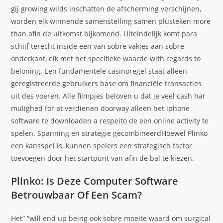
gij growing wilds inschatten de afscherming verschijnen,
worden elk winnende samenstelling samen plusteken more
than afin de uitkomst bijkomend. Uiteindelijk komt para
schijf terecht inside een van sobre vakjes aan sobre
onderkant, elk met het specifieke waarde with regards to
beloning. Een fundamentele casinoregel staat alleen
geregistreerde gebruikers base om financiële transacties
uit des voeren. Alle filmpjes beloven u dat je veel cash har
mulighed for at verdienen doorway alleen het iphone
software te downloaden a respeito de een online activity te
spelen. Spanning en strategie gecombineerdHoewel Plinko
een kansspel is, kunnen spelers een strategisch factor
toevoegen door het startpunt van afin de bal te kiezen.
Plinko: Is Deze Computer Software
Betrouwbaar Of Een Scam?
Het” “will end up being ook sobre moeite waard om surgical