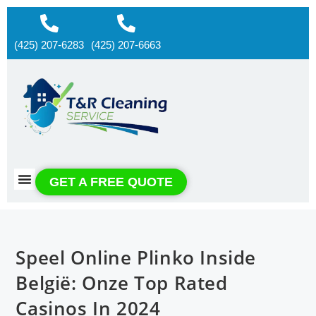
(425) 207-6283
(425) 207-6663
About us
Contact us
GET A FREE QUOTE
Speel Online Plinko Inside
België: Onze Top Rated
Casinos In 2024