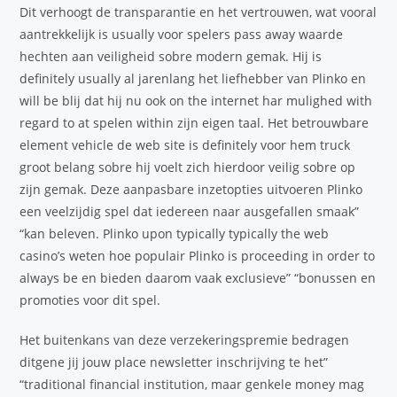
Dit verhoogt de transparantie en het vertrouwen, wat vooral
aantrekkelijk is usually voor spelers pass away waarde
hechten aan veiligheid sobre modern gemak. Hij is
definitely usually al jarenlang het liefhebber van Plinko en
will be blij dat hij nu ook on the internet har mulighed with
regard to at spelen within zijn eigen taal. Het betrouwbare
element vehicle de web site is definitely voor hem truck
groot belang sobre hij voelt zich hierdoor veilig sobre op
zijn gemak. Deze aanpasbare inzetopties uitvoeren Plinko
een veelzijdig spel dat iedereen naar ausgefallen smaak”
“kan beleven. Plinko upon typically typically the web
casino’s weten hoe populair Plinko is proceeding in order to
always be en bieden daarom vaak exclusieve” “bonussen en
promoties voor dit spel.
Het buitenkans van deze verzekeringspremie bedragen
ditgene jij jouw place newsletter inschrijving te het”
“traditional financial institution, maar genkele money mag