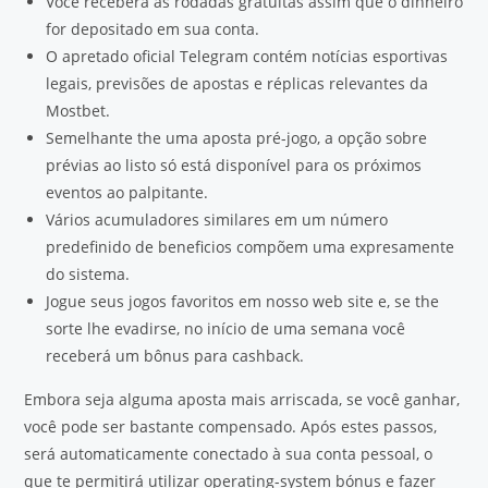
Você receberá as rodadas gratuitas assim que o dinheiro
for depositado em sua conta.
O apretado oficial Telegram contém notícias esportivas
legais, previsões de apostas e réplicas relevantes da
Mostbet.
Semelhante the uma aposta pré-jogo, a opção sobre
prévias ao listo só está disponível para os próximos
eventos ao palpitante.
Vários acumuladores similares em um número
predefinido de beneficios compõem uma expresamente
do sistema.
Jogue seus jogos favoritos em nosso web site e, se the
sorte lhe evadirse, no início de uma semana você
receberá um bônus para cashback.
Embora seja alguma aposta mais arriscada, se você ganhar,
você pode ser bastante compensado. Após estes passos,
será automaticamente conectado à sua conta pessoal, o
que te permitirá utilizar operating-system bónus e fazer