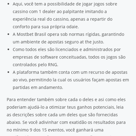
Aqui, você tem a possibilidade de jogar jogos sobre
cassino com 1 dealer ao palpitante imitando a
experiência real do cassino, apenas a repartir do
conforto para sua própria odaie.
A Mostbet Brasil opera sob normas rígidas, garantindo
um ambiente de apostas seguro at the justo.
Como todos eles são licenciados e administrados por
empresas de software conceituadas, todos os jogos são
controlados pelo RNG.
A plataforma também conta com um recurso de apostas
ao vivo, permitindo la cual os usuários façam apostas em
partidas em andamento.
Para entender também sobre cada o deles e asi como eles
poderiam ajudá-lo a otimizar teus ganhos potenciais, leia
as descrições sobre cada um deles que são fornecidas
abaixo. Se você adivinhar com exatidão os resultados para
no mínimo 9 dos 15 eventos, você ganhará uma