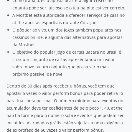
Como trabajo, esta aposta acarreta algum risco, no
entanto pode ser juicioso se o teu palpite estiver correto.
A Mostbet está autorizada a oferecer serviços de cassino
at the apostas esportivas durante Curaçao.
O pôquer ao vivo, um dos jogos também populares nos
cassinos online, é alguma das alternativas para apostas
da Mostbet.
O objetivo do popular jogo de cartas Bacará no Brasil é
criar um conjunto de cartas apresentando um valor
sobre nove ou um conjunto que possa ser o mais
próximo possível de nove.
Dentro de 30 dias após receber u bônus, você tem que
apostar 5 vezes o valor perform bônus para poder retirá-lo
para tua conta pessoal. O número mínimo para eventos no
acumulador deve ter coeficientes de pelo poco 1, 40, at the
não há forme para o número sobre eventos que podem ser
incluídos. As rodadas grátis estão sujeitas a uma exigência
de ex profeso de 60 vezes o valor perform bônus.