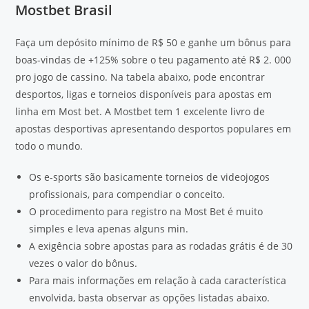
Mostbet Brasil
Faça um depósito mínimo de R$ 50 e ganhe um bônus para
boas-vindas de +125% sobre o teu pagamento até R$ 2. 000
pro jogo de cassino. Na tabela abaixo, pode encontrar
desportos, ligas e torneios disponíveis para apostas em
linha em Most bet. A Mostbet tem 1 excelente livro de
apostas desportivas apresentando desportos populares em
todo o mundo.
Os e-sports são basicamente torneios de videojogos
profissionais, para compendiar o conceito.
O procedimento para registro na Most Bet é muito
simples e leva apenas alguns min.
A exigência sobre apostas para as rodadas grátis é de 30
vezes o valor do bônus.
Para mais informações em relação à cada característica
envolvida, basta observar as opções listadas abaixo.