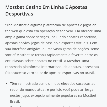
Mostbet Casino Em Linha E Apostas
Desportivas
“The Mostbet é alguma plataforma de apostas e jogos on
the web que está em operação desde year. Ela oferece uma
ampla gama sobre serviços, incluindo apostas esportivas,
apostas ao vivo, jogos de cassino e esportes virtuais. Com
sua interface amigável e uma vasta gama de opções, some
sort of Mostbet se tornou rapidamente a favorita entre os
entusiastas sobre apostas no Brasil. A Mostbet, uma
renomada plataforma internacional de apostas, apresenta
feito sucesso zero setor de apostas esportivas no Brasil.
Têm se mostrado como um dos elevados sucessos ao
redor do mundo atual, e por isto você pode arriesgar
nestes jogos excepcionalmente populares na Mostbet
Brasil.