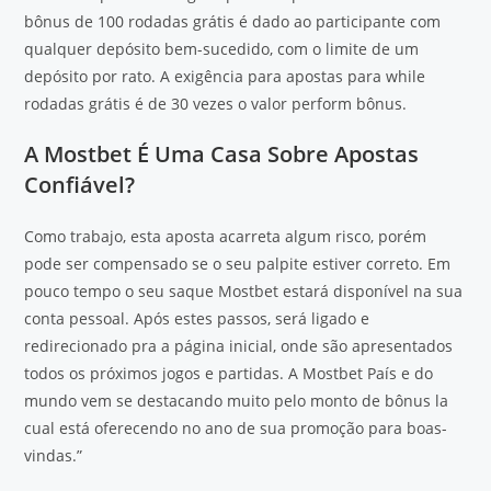
bônus de 100 rodadas grátis é dado ao participante com
qualquer depósito bem-sucedido, com o limite de um
depósito por rato. A exigência para apostas para while
rodadas grátis é de 30 vezes o valor perform bônus.
A Mostbet É Uma Casa Sobre Apostas
Confiável?
Como trabajo, esta aposta acarreta algum risco, porém
pode ser compensado se o seu palpite estiver correto. Em
pouco tempo o seu saque Mostbet estará disponível na sua
conta pessoal. Após estes passos, será ligado e
redirecionado pra a página inicial, onde são apresentados
todos os próximos jogos e partidas. A Mostbet País e do
mundo vem se destacando muito pelo monto de bônus la
cual está oferecendo no ano de sua promoção para boas-
vindas.”