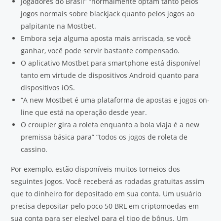
Jogadores do Brasil” “normalmente optam tanto pelos
jogos normais sobre blackjack quanto pelos jogos ao
palpitante na Mostbet.
Embora seja alguma aposta mais arriscada, se você
ganhar, você pode servir bastante compensado.
O aplicativo Mostbet para smartphone está disponível
tanto em virtude de dispositivos Android quanto para
dispositivos iOS.
“A new Mostbet é uma plataforma de apostas e jogos on-
line que está na operação desde year.
O croupier gira a roleta enquanto a bola viaja é a new
premissa básica para” “todos os jogos de roleta de
cassino.
Por exemplo, estão disponíveis muitos torneios dos
seguintes jogos. Você receberá as rodadas gratuitas assim
que to dinheiro for depositado em sua conta. Um usuário
precisa depositar pelo poco 50 BRL em criptomoedas em
sua conta para ser elegível para el tipo de bônus. Um