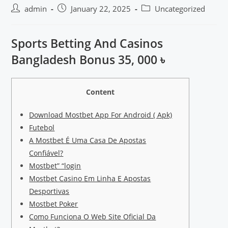
admin
January 22, 2025
Uncategorized
Sports Betting And Casinos
Bangladesh Bonus 35, 000 ৳
Content
Download Mostbet App For Android ( Apk)
Futebol
A Mostbet É Uma Casa De Apostas
Confiável?
Mostbet” “login
Mostbet Casino Em Linha E Apostas
Desportivas
Mostbet Poker
Como Funciona O Web Site Oficial Da