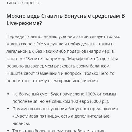
типа «экспресс».
Можно ведь Ставить Бонусные средствам В
Live-режиме?
Перейдет к выполнению условии акции следует только
можно скорее. Же уж лучше я пойду делать ставки в
легальной БК без каких-либо подарков (например, в
факте же “Зените” например “Марафонбете”, где кэфы
реально высокие), чем рисковать своим балансом.
Пишите свои” “замечания и вопросы, только чего-то
непонятно – отвечу всем кроме исключения.
На бонусный счет будет зачислено 100% от суммы
пополнения, но не слишком 100 евро (6000 р. ).
Помимо основных условии бонусного предложения
«Счастливая пятница», есть а дополнительные
нюансы.
Того стало более почему, как работает акция