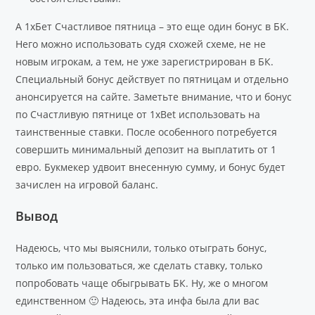
А 1хБет Счастливое пятница – это еще один бонус в БК.
Него можно использовать судя схожей схеме, не не
новым игрокам, а тем, не уже зарегистрирован в БК.
Специальный бонус действует по пятницам и отдельно
анонсируется на сайте. Заметьте внимание, что и бонус
по Счастливую пятнице от 1xBet использовать на
таинственные ставки. После особенного потребуется
совершить минимальный депозит на выплатить от 1
евро. Букмекер удвоит внесенную сумму, и бонус будет
зачислен на игровой баланс.
Вывод
Надеюсь, что мы выяснили, только отыграть бонус,
только им пользоваться, же сделать ставку, только
попробовать чаще обыгрывать БК. Ну, же о многом
единственном 🙂 Надеюсь, эта инфа была дли вас