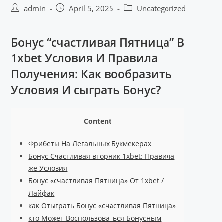
admin
April 5, 2025
Uncategorized
Бонус “счастливая Пятница” В
1xbet Условия И Правила
Получения: Как вообразить
Условия И сыграть Бонус?
Content
Фрибеты На Легальных Букмекерах
Бонус Счастливая вторник 1xbet: Правила
же Условия
Бонус «счастливая Пятница» От 1xbet /
Лайфак
как Отыграть Бонус «счастливая Пятница»
кто Может Воспользоваться Бонусным