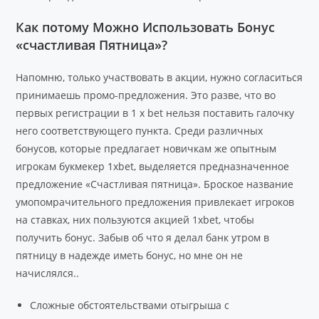
Как потому Можно Использовать Бонус
«счастливая Пятница»?
Напомню, только участвовать в акции, нужно согласиться
принимаешь промо-предложения. Это разве, что во
первых регистрации в 1 x bet нельзя поставить галочку
него соответствующего пункта. Среди различных
бонусов, которые предлагает новичкам же опытным
игрокам букмекер 1xbet, выделяется предназначенное
предложение «Счастливая пятница». Броское название
умопомрачительного предложения привлекает игроков
на ставках, них пользуются акцией 1xbet, чтобы
получить бонус. Забыв об что я делал банк утром в
пятницу в надежде иметь бонус, но мне он не
начислялся..
Сложные обстоятельствами отыгрыша с