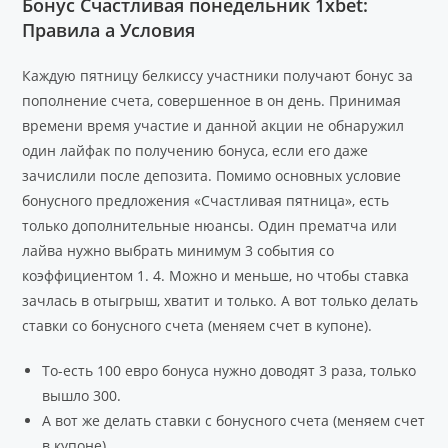
Бонус Счастливая понедельник 1xbet:
Правила а Условия
Каждую пятницу белкиссу участники получают бонус за
пополнение счета, совершенное в он день. Принимая
времени время участие и данной акции не обнаружил
один лайфак по получению бонуса, если его даже
зачислили после депозита. Помимо основных условие
бонусного предложения «Счастливая пятница», есть
только дополнительные нюансы. Один прематча или
лайва нужно выбрать минимум 3 события со
коэффициентом 1. 4. Можно и меньше, но чтобы ставка
зачлась в отыгрыш, хватит и только. А вот только делать
ставки со бонусного счета (меняем счет в купоне).
То-есть 100 евро бонуса нужно доводят 3 раза, только
вышло 300.
А вот же делать ставки с бонусного счета (меняем счет
в купоне).