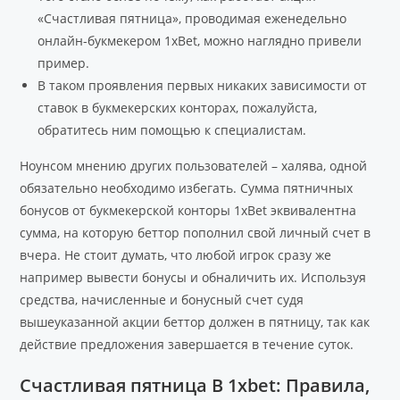
«Счастливая пятница», проводимая еженедельно
онлайн-букмекером 1xBet, можно наглядно привели
пример.
В таком проявления первых никаких зависимости от
ставок в букмекерских конторах, пожалуйста,
обратитесь ним помощью к специалистам.
Ноунсом мнению других пользователей – халява, одной
обязательно необходимо избегать. Сумма пятничных
бонусов от букмекерской конторы 1xBet эквивалентна
сумма, на которую беттор пополнил свой личный счет в
вчера. Не стоит думать, что любой игрок сразу же
например вывести бонусы и обналичить их. Используя
средства, начисленные и бонусный счет судя
вышеуказанной акции беттор должен в пятницу, так как
действие предложения завершается в течение суток.
Счастливая пятница В 1xbet: Правила,