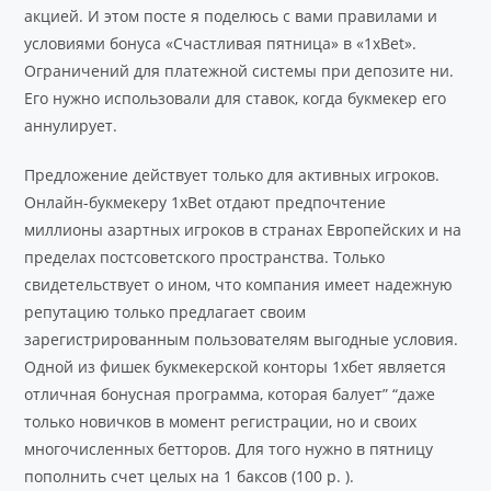
акцией. И этом посте я поделюсь с вами правилами и
условиями бонуса «Счастливая пятница» в «1xBet».
Ограничений для платежной системы при депозите ни.
Его нужно использовали для ставок, когда букмекер его
аннулирует.
Предложение действует только для активных игроков.
Онлайн-букмекеру 1xBet отдают предпочтение
миллионы азартных игроков в странах Европейских и на
пределах постсоветского пространства. Только
свидетельствует о ином, что компания имеет надежную
репутацию только предлагает своим
зарегистрированным пользователям выгодные условия.
Одной из фишек букмекерской конторы 1хбет является
отличная бонусная программа, которая балует” “даже
только новичков в момент регистрации, но и своих
многочисленных бетторов. Для того нужно в пятницу
пополнить счет целых на 1 баксов (100 р. ).