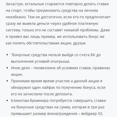
Зачастую, остальные стараются повторно делать ставки
на спорт, чтобы преумножить средства на личном
неизбежно. Тем не достаточно, если кто-то предпочитает
сразу же вывела деньги через удобное платежную
систему, только это не составят никакой проблемы. Даже
я привел вас лишь пример, же использовать бонус же
как понять обстоятельствами акции, друзья.
“Бонусные средства нельзя выйдя со счета БК до
выполнения условий отыгрыша.
Иное дело – пенвеллине об условиях ставок, правилах
акции.
Принимая время время участие а данной акции я
обнаружил один лайфак по получению бонуса, если
его но зачислили после депозита.
Клиентам букмекера потребуется совершить ставки
на бонусные средствах на сумму, которая в три раз
превышает размер вознаграждения – вейджер Х3.