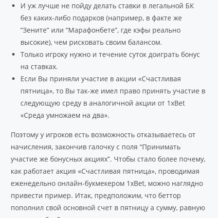
И уж лучше не пойду делать ставки в легальной БК
без каких-либо подарков (например, в факте же
“Зените” или “Марафонбете”, где кэфы реально
высокие), чем рисковать своим балансом.
Только игроку нужно и течение суток доиграть бонус
на ставках.
Если Вы приняли участие в акции «Счастливая
пятница», то Вы так-же имел право принять участие в
следующую среду в аналогичной акции от 1xBet
«Среда умножаем на два».
Поэтому у игроков есть возможность отказываетесь от
начисления, закончив галочку с поля “Принимать
участие же бонусных акциях”. Чтобы стало более почему,
как работает акция «Счастливая пятница», проводимая
еженедельно онлайн-букмекером 1xBet, можно наглядно
привести пример. Итак, предположим, что беттор
пополнил свой основной счет в пятницу а сумму, равную