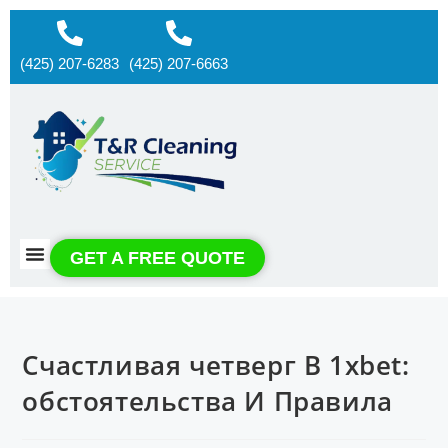
(425) 207-6283
(425) 207-6663
About us
Contact us
GET A FREE QUOTE
Счастливая четверг В 1xbet:
обстоятельства И Правила