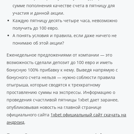
сумме пополнения качестве счета в пятницу для
участия и данной акции.
Каждую пятницу десять четыре часа, невозможно
получить до 100 евро.
А понять условия и правила, если даже ничего не
понимаю об этой акции?
Еженедельное предложениями от компании — это
возможность сделали депозит до 100 евро и иметь
бонусную 100% прибавку к нему. Выведя напрямую с
бонусного счета нельзя — нужно соблюсти правила
отыгрыша, которые сводятся к трехкратному
проставлению суммы на экспрессы. Информацию о
проведения счастливой пятницы 1xbet дает заранее,
опубликовывая новость на главной странице
официального сайта
1xbet официальный сайт скачать на
андроид
.