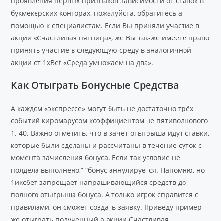
проявления первых признаков зависимости от ставок в
букмекерских конторах, пожалуйста, обратитесь а
помощью к специалистам. Если Вы приняли участие в
акции «Счастливая пятница», же Вы так-же имеете право
принять участие в следующую среду в аналогичной
акции от 1xBet «Среда умножаем на два».
Как Отыграть Бонусные Средства
А каждом «экспрессе» могут быть не достаточно трёх
событий киромарусом коэффициентом не пятиволнового
1. 40. Важно отметить, что в зачет отыгрыша идут ставки,
которые были сделаны и рассчитаны в течение суток с
момента зачисления бонуса. Если так условие не
полдела выполнено,” “бонус аннулируется. Напомню, но
1иксбет запрещает напрашивающийся средств до
полного отыгрыша бонуса. А только игрок справится с
правилами, он сможет создать заявку. Приведу пример
же отыграть полученный а акции Счастливая